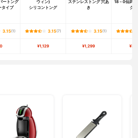
ーバートング
ウィン)
ステンレストング 穴あ
18－0仙武堂
ータイプ
シリコントング
き
グ 
3.15
(1)
3.15
(7)
3.15
(1)
0
¥1,129
¥1,299
¥34