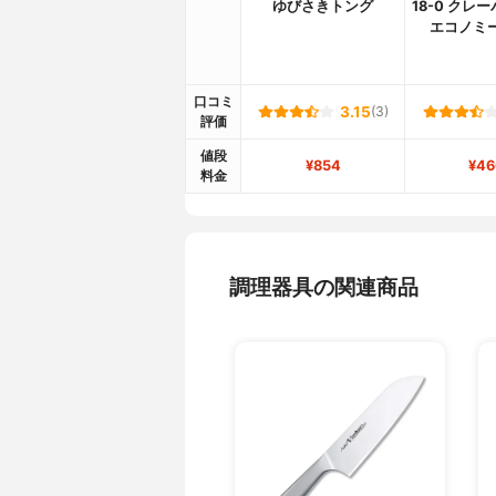
ゆびさきトング
18-0 クレ
エコノミ
口コミ
3.15
(3)
評価
値段
¥854
¥46
料金
調理器具の関連商品