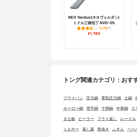
NEO Verdun(ネオヴェルダン)
ミドル三徳包丁 NVD-05
3.76
(1)
¥1,780
トング関連カテゴリ：おす
フライパン
圧力鍋
電気圧力鍋
土鍋
ホーロー鍋
雪平鍋
寸胴鍋
中華鍋
ス
まな板
ピーラー
フライ返し
レードル
ミルサー
落し蓋
骨抜き
ふきん
ペー