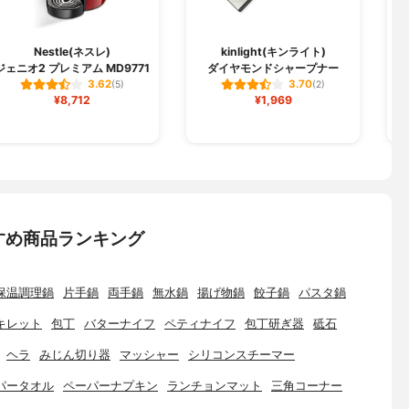
Nestle(ネスレ)
kinlight(キンライト)
ジェニオ2 プレミアム MD9771
ダイヤモンドシャープナー
3.62
3.70
(5)
(2)
¥8,712
¥1,969
すめ商品ランキング
保温調理鍋
片手鍋
両手鍋
無水鍋
揚げ物鍋
餃子鍋
パスタ鍋
キレット
包丁
バターナイフ
ペティナイフ
包丁研ぎ器
砥石
ヘラ
みじん切り器
マッシャー
シリコンスチーマー
パータオル
ペーパーナプキン
ランチョンマット
三角コーナー