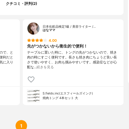
クチコミ・評判(2)
日本化粧品検定1級 / 美容ライター /…
はなママ
4.00
先がつかないから衛生的で便利！
ので、と
テーブルに置いた時に、トングの先がつかないので、焼き
便利だと
肉の時にすごく便利です。長さも焼き肉にちょうど良い長
気に入り
さで使いやすく、お肉も掴みやすいです。感染症などが心
配な…
続きを見る
S.fields.inc(エスフィールズインク)
焼肉トング 4本セット 大
1