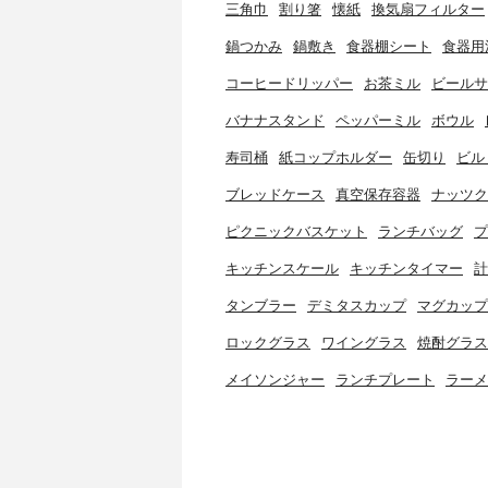
三角巾
割り箸
懐紙
換気扇フィルター
鍋つかみ
鍋敷き
食器棚シート
食器用
コーヒードリッパー
お茶ミル
ビールサ
バナナスタンド
ペッパーミル
ボウル
寿司桶
紙コップホルダー
缶切り
ビル
ブレッドケース
真空保存容器
ナッツク
ピクニックバスケット
ランチバッグ
プ
キッチンスケール
キッチンタイマー
計
タンブラー
デミタスカップ
マグカップ
ロックグラス
ワイングラス
焼酎グラス
メイソンジャー
ランチプレート
ラーメ