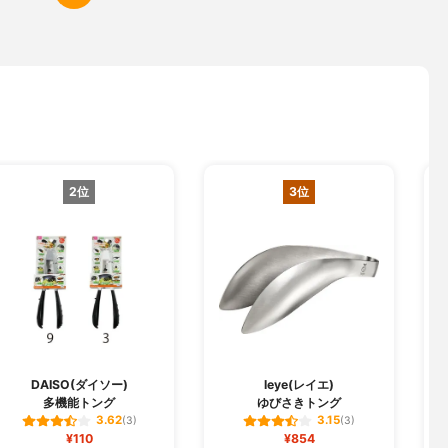
2位
3位
DAISO(ダイソー)
leye(レイエ)
多機能トング
ゆびさきトング
1
3.62
3.15
(3)
(3)
¥110
¥854