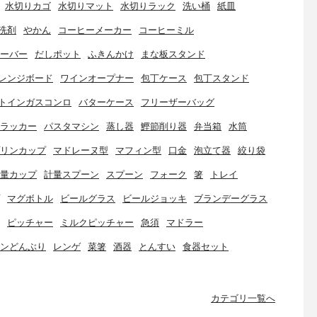
水切りカゴ
水切りマット
水切りラック
洗い桶
紙皿
洗剤
やかん
コーヒーメーカー
コーヒーミル
ーバー
だしポット
ふきんかけ
まな板スタンド
レンジボード
ワインオープナー
包丁ケース
包丁スタンド
トインガスコンロ
バターケース
フリーザーバッグ
ラッカー
パスタマシン
蒸し器
鰹節削り器
弁当箱
水筒
リンカップ
マドレーヌ型
マフィン型
口金
泡立て器
絞り袋
量カップ
計量スプーン
スプーン
フォーク
箸
トレイ
マグボトル
ビールグラス
ビールジョッキ
ブランデーグラス
ピッチャー
ミルクピッチャー
急須
マドラー
ンどんぶり
レンゲ
菜箸
酒器
とんすい
食器セット
カテゴリ一覧へ