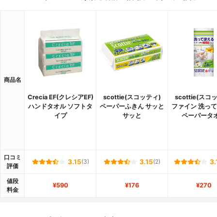
商品名
Crecia EF(クレシアEF)
scottie(スコッティ)
scottie(スコ
ハンドタオル ソフトタ
ペーパーふきん サッと
ファイン 洗っ
イプ
サッと
ペーパータ
口コミ
3.15
(3)
3.15
(2)
3.
評価
値段
¥590
¥176
¥270
料金