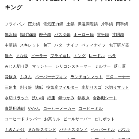
キング
フライパン
圧力鍋
電気圧力鍋
土鍋
保温調理鍋
片手鍋
両手鍋
無水鍋
揚げ物鍋
餃子鍋
パスタ鍋
ホーロー鍋
雪平鍋
寸胴鍋
中華鍋
スキレット
包丁
バターナイフ
ペティナイフ
包丁研ぎ器
砥石
まな板
ピーラー
フライ返し
トング
レードル
ヘラ
みじん切り器
マッシャー
シリコンスチーマー
ミルサー
落し蓋
骨抜き
ふきん
ペーパーナプキン
ランチョンマット
三角コーナー
三角巾
割り箸
懐紙
換気扇フィルター
水切りカゴ
水切りマット
水切りラック
洗い桶
紙皿
鍋つかみ
鍋敷き
食器棚シート
食器用洗剤
やかん
コーヒーメーカー
コーヒーミル
コーヒードリッパー
お茶ミル
ビールサーバー
だしポット
ふきんかけ
まな板スタンド
バナナスタンド
ペッパーミル
ボウル