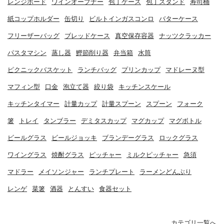
レンジボード
ワインオープナー
包丁ケース
包丁スタンド
寿司桶
紙コップホルダー
缶切り
ビルトインガスコンロ
バターケース
フリーザーバッグ
ブレッドケース
真空保存容器
ナッツクラッカー
パスタマシン
蒸し器
鰹節削り器
弁当箱
水筒
ピクニックバスケット
ランチバッグ
プリンカップ
マドレーヌ型
マフィン型
口金
泡立て器
絞り袋
キッチンスケール
キッチンタイマー
計量カップ
計量スプーン
スプーン
フォーク
箸
トレイ
タンブラー
デミタスカップ
マグカップ
マグボトル
ビールグラス
ビールジョッキ
ブランデーグラス
ロックグラス
ワイングラス
焼酎グラス
ピッチャー
ミルクピッチャー
急須
マドラー
メイソンジャー
ランチプレート
ラーメンどんぶり
レンゲ
菜箸
酒器
とんすい
食器セット
カテゴリ一覧へ