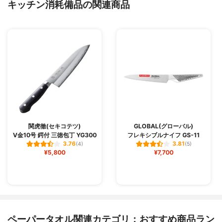
キッチン消耗備品の関連商品
関虎徹(セキコテツ)
GLOBAL(グローバル)
V金10号 鍔付 三徳包丁 YG300
フレキシブルナイフ GS-11
3.76
3.81
(4)
(5)
¥5,800
¥7,700
ペーパータオル関連カテゴリ：おすすめ商品ラン