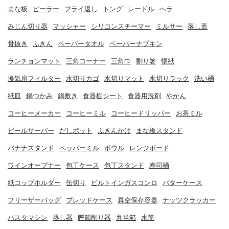
まな板
ピーラー
フライ返し
トング
レードル
ヘラ
みじん切り器
マッシャー
シリコンスチーマー
ミルサー
落し蓋
骨抜き
ふきん
ペーパータオル
ペーパーナプキン
ランチョンマット
三角コーナー
三角巾
割り箸
懐紙
換気扇フィルター
水切りカゴ
水切りマット
水切りラック
洗い桶
紙皿
鍋つかみ
鍋敷き
食器棚シート
食器用洗剤
やかん
コーヒーメーカー
コーヒーミル
コーヒードリッパー
お茶ミル
ビールサーバー
だしポット
ふきんかけ
まな板スタンド
バナナスタンド
ペッパーミル
ボウル
レンジボード
ワインオープナー
包丁ケース
包丁スタンド
寿司桶
紙コップホルダー
缶切り
ビルトインガスコンロ
バターケース
フリーザーバッグ
ブレッドケース
真空保存容器
ナッツクラッカー
パスタマシン
蒸し器
鰹節削り器
弁当箱
水筒