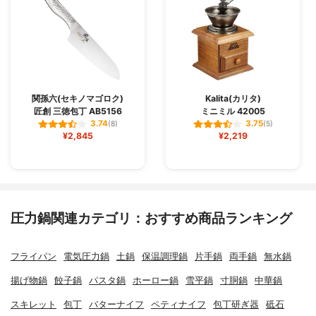
関孫六(セキノマゴロク)
Kalita(カリタ)
匠創 三徳包丁 AB5156
ミニミル 42005
3.74
3.75
(8)
(5)
¥2,845
¥2,219
圧力鍋関連カテゴリ：おすすめ商品ランキング
フライパン
電気圧力鍋
土鍋
保温調理鍋
片手鍋
両手鍋
無水鍋
揚げ物鍋
餃子鍋
パスタ鍋
ホーロー鍋
雪平鍋
寸胴鍋
中華鍋
スキレット
包丁
バターナイフ
ペティナイフ
包丁研ぎ器
砥石