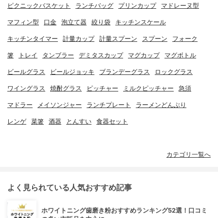
ピクニックバスケット
ランチバッグ
プリンカップ
マドレーヌ型
マフィン型
口金
泡立て器
絞り袋
キッチンスケール
キッチンタイマー
計量カップ
計量スプーン
スプーン
フォーク
箸
トレイ
タンブラー
デミタスカップ
マグカップ
マグボトル
ビールグラス
ビールジョッキ
ブランデーグラス
ロックグラス
ワイングラス
焼酎グラス
ピッチャー
ミルクピッチャー
急須
マドラー
メイソンジャー
ランチプレート
ラーメンどんぶり
レンゲ
菜箸
酒器
とんすい
食器セット
カテゴリ一覧へ
よく見られている人気おすすめ記事
ホワイトニング歯磨き粉おすすめランキング52選！口コミ