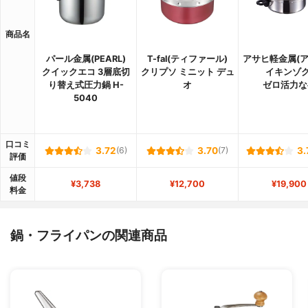
商品名
パール金属(PEARL)
T-fal(ティファール)
アサヒ軽金属(
クイックエコ 3層底切
クリプソ ミニット デュ
イキンゾク
り替え式圧力鍋 H-
オ
ゼロ活力な
5040
口コミ
3.72
(6)
3.70
(7)
3.
評価
値段
¥3,738
¥12,700
¥19,900
料金
鍋・フライパンの関連商品