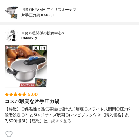
IRIS OHYAMA(アイリスオーヤマ)
片手圧力鍋 KAR-3L
✳お料理関係の投稿中心✳
maaas_y
5.00
コスパ最高な片手圧力鍋
【特徴】〇保温性と熱伝導性に優れた3層底〇スライド式開閉〇圧力2
段階設定〇3Lと5Lの2サイズ展開〇レシピブック付き【購入価格】約
3,500円(3L)【感想】圧…
続きを見る