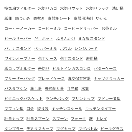
換気扇フィルター
水切りカゴ
水切りマット
水切りラック
洗い桶
紙皿
鍋つかみ
鍋敷き
食器棚シート
食器用洗剤
やかん
コーヒーメーカー
コーヒーミル
コーヒードリッパー
お茶ミル
ビールサーバー
だしポット
ふきんかけ
まな板スタンド
バナナスタンド
ペッパーミル
ボウル
レンジボード
ワインオープナー
包丁ケース
包丁スタンド
寿司桶
紙コップホルダー
缶切り
ビルトインガスコンロ
バターケース
フリーザーバッグ
ブレッドケース
真空保存容器
ナッツクラッカー
パスタマシン
蒸し器
鰹節削り器
弁当箱
水筒
ピクニックバスケット
ランチバッグ
プリンカップ
マドレーヌ型
マフィン型
口金
絞り袋
キッチンスケール
キッチンタイマー
計量カップ
計量スプーン
スプーン
フォーク
箸
トレイ
タンブラー
デミタスカップ
マグカップ
マグボトル
ビールグラス