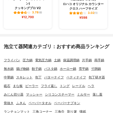
ン)
ロハコ オリジナル カウンター
クッキングプロ V2
クロス ハーフサイズ
3.78
(6)
3.02
(1)
¥12,700
¥598
泡立て器関連カテゴリ：おすすめ商品ランキング
フライパン
圧力鍋
電気圧力鍋
土鍋
保温調理鍋
片手鍋
両手鍋
無水鍋
揚げ物鍋
餃子鍋
パスタ鍋
ホーロー鍋
雪平鍋
寸胴鍋
中華鍋
スキレット
包丁
バターナイフ
ペティナイフ
包丁研ぎ器
砥石
まな板
ピーラー
フライ返し
トング
レードル
ヘラ
みじん切り器
マッシャー
シリコンスチーマー
ミルサー
落し蓋
骨抜き
ふきん
ペーパータオル
ペーパーナプキン
ランチョンマット
三角コーナー
三角巾
割り箸
懐紙