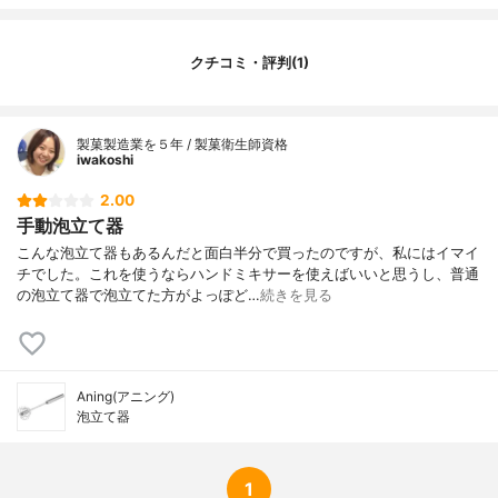
クチコミ・評判(1)
製菓製造業を５年 / 製菓衛生師資格
iwakoshi
2.00
手動泡立て器
こんな泡立て器もあるんだと面白半分で買ったのですが、私にはイマイ
チでした。これを使うならハンドミキサーを使えばいいと思うし、普通
の泡立て器で泡立てた方がよっぽど…
続きを見る
Aning(アニング)
泡立て器
1