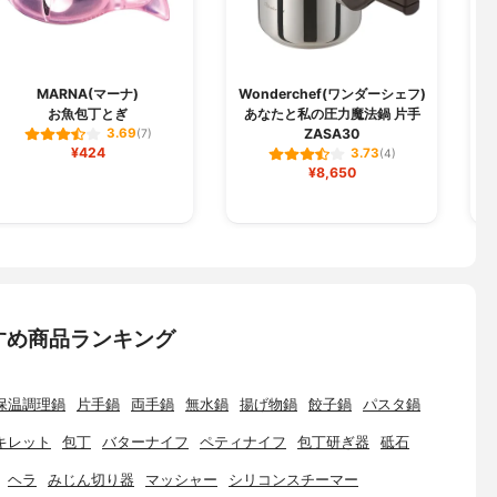
MARNA(マーナ)
Wonderchef(ワンダーシェフ)
お魚包丁とぎ
あなたと私の圧力魔法鍋 片手
ZASA30
3.69
(7)
¥424
3.73
(4)
¥8,650
すめ商品ランキング
保温調理鍋
片手鍋
両手鍋
無水鍋
揚げ物鍋
餃子鍋
パスタ鍋
キレット
包丁
バターナイフ
ペティナイフ
包丁研ぎ器
砥石
ヘラ
みじん切り器
マッシャー
シリコンスチーマー