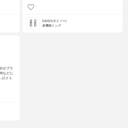
DAISO(ダイソー)
多機能トング
分がプラ
時などに
…
続きを