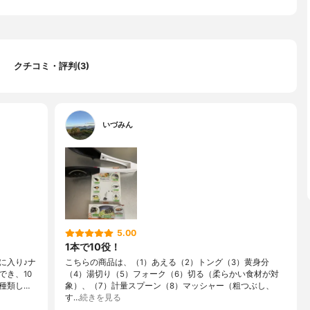
クチコミ・評判(3)
いづみん
5.00
1本で10役！
に入り♪ナ
こちらの商品は、（1）あえる（2）トング（3）黄身分
き、10
（4）湯切り（5）フォーク（6）切る（柔らかい食材が対
種類し…
象）、（7）計量スプーン（8）マッシャー（粗つぶし、
す…
続きを見る