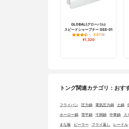
GLOBAL(グローバル)
スピードシャープナー GSS-01
3.67
(9)
¥1,320
トング関連カテゴリ：おす
フライパン
圧力鍋
電気圧力鍋
土鍋
ホーロー鍋
雪平鍋
寸胴鍋
中華鍋
ス
まな板
ピーラー
フライ返し
レードル