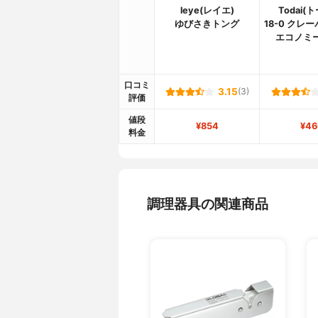
leye(レイエ)
Todai(
ゆびさきトング
18-0 クレ
エコノミ
口コミ
3.15
(3)
評価
値段
¥854
¥46
料金
調理器具の関連商品