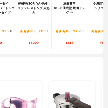
トーダイ)
柳宗理(SORI YANAGI)
遠藤商事
GUROYI
ーバートング
ステンレストング 穴あ
18－0仙武堂 焼肉トン
シリコン
ータイプ
き
グ 中
3.15
(1)
3.15
(1)
3.07
(1)
0
¥1,299
¥343
¥1,7