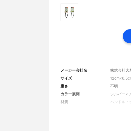
メーカー会社名
株式会社大
サイズ
12cm×6.5
重さ
不明
カラー展開
シルバー×
材質
ハンドル：
対応温度
ハンドル：7