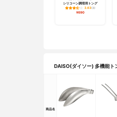
シリコーン調理用トング
3.63
(3)
¥690
DAISO(ダイソー) 多機
商品名