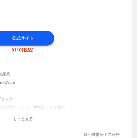
公式サイト
¥110(税込)
創産業
cm×23cm
ブラック
ポリプロピレン 7、先端部：ナイロン
0℃、先端部：180℃
もっと見る
記載情報ミス報告