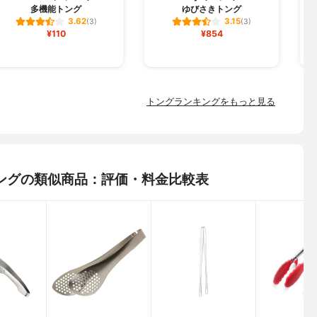
多機能トング
ゆびさきトング
1
3.62
3.15
(3)
(3)
¥110
¥854
トングランキングをもっと見る
能トングの類似商品：評価・料金比較表