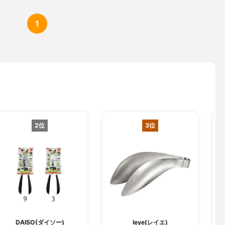
1
2位
3位
DAISO(ダイソー)
leye(レイエ)