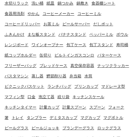
水切りラック
洗い桶
紙皿
鍋つかみ
鍋敷き
食器棚シート
食器用洗剤
やかん
コーヒーメーカー
コーヒーミル
コーヒードリッパー
お茶ミル
ビールサーバー
だしポット
ふきんかけ
まな板スタンド
バナナスタンド
ペッパーミル
ボウル
レンジボード
ワインオープナー
包丁ケース
包丁スタンド
寿司桶
紙コップホルダー
缶切り
ビルトインガスコンロ
バターケース
フリーザーバッグ
ブレッドケース
真空保存容器
ナッツクラッカー
パスタマシン
蒸し器
鰹節削り器
弁当箱
水筒
ピクニックバスケット
ランチバッグ
プリンカップ
マドレーヌ型
マフィン型
口金
泡立て器
絞り袋
キッチンスケール
キッチンタイマー
計量カップ
計量スプーン
スプーン
フォーク
箸
トレイ
タンブラー
デミタスカップ
マグカップ
マグボトル
ビールグラス
ビールジョッキ
ブランデーグラス
ロックグラス