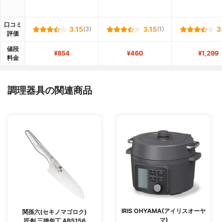
口コミ
3.15
(3)
3.15
(1)
3
評価
値段
¥854
¥460
¥1,299
料金
調理器具の関連商品
IRIS OHYAMA(アイリスオーヤ
関孫六(セキノマゴロク)
マ)
匠創 三徳包丁 AB5156