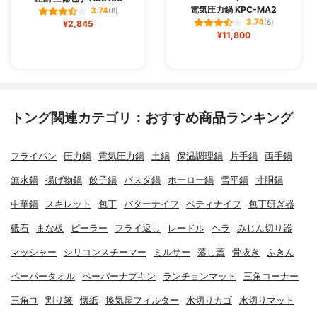
電気圧力鍋 KPC-MA2
3.74
(8)
3.74
¥2,845
(6)
¥11,800
トング関連カテゴリ：おすすめ商品ランキング
フライパン
圧力鍋
電気圧力鍋
土鍋
保温調理鍋
片手鍋
両手鍋
無水鍋
揚げ物鍋
餃子鍋
パスタ鍋
ホーロー鍋
雪平鍋
寸胴鍋
中華鍋
スキレット
包丁
バターナイフ
ペティナイフ
包丁研ぎ器
砥石
まな板
ピーラー
フライ返し
レードル
ヘラ
みじん切り器
マッシャー
シリコンスチーマー
ミルサー
落し蓋
骨抜き
ふきん
ペーパータオル
ペーパーナプキン
ランチョンマット
三角コーナー
三角巾
割り箸
懐紙
換気扇フィルター
水切りカゴ
水切りマット