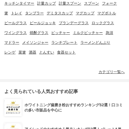
キッチンタイマー
計量カップ
計量スプーン
スプーン
フォーク
箸
トレイ
タンブラー
デミタスカップ
マグカップ
マグボトル
ビールグラス
ビールジョッキ
ブランデーグラス
ロックグラス
ワイングラス
焼酎グラス
ピッチャー
ミルクピッチャー
急須
マドラー
メイソンジャー
ランチプレート
ラーメンどんぶり
レンゲ
菜箸
酒器
とんすい
食器セット
カテゴリ一覧へ
よく見られている人気おすすめ記事
ホワイトニング歯磨き粉おすすめランキング52選！口コミ
の多い市販品を中心に