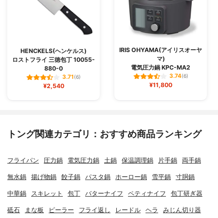
IRIS OHYAMA(アイリスオーヤ
HENCKELS(ヘンケルス)
マ)
ロストフライ 三徳包丁 10055-
電気圧力鍋 KPC-MA2
880-0
3.74
(6)
3.71
(6)
¥11,800
¥2,540
トング関連カテゴリ：おすすめ商品ランキング
フライパン
圧力鍋
電気圧力鍋
土鍋
保温調理鍋
片手鍋
両手鍋
無水鍋
揚げ物鍋
餃子鍋
パスタ鍋
ホーロー鍋
雪平鍋
寸胴鍋
中華鍋
スキレット
包丁
バターナイフ
ペティナイフ
包丁研ぎ器
砥石
まな板
ピーラー
フライ返し
レードル
ヘラ
みじん切り器