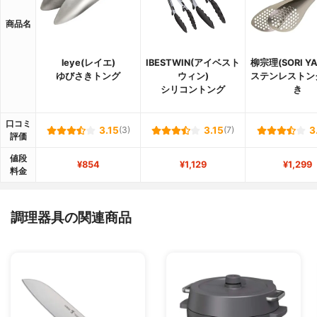
商品名
leye(レイエ)
IBESTWIN(アイベスト
柳宗理(SORI YA
ゆびさきトング
ウィン)
ステンレストン
シリコントング
き
口コミ
3.15
(3)
3.15
(7)
3
評価
値段
¥854
¥1,129
¥1,299
料金
調理器具の関連商品