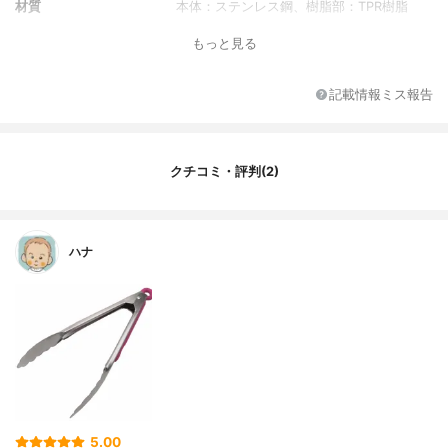
材質
本体：ステンレス鋼、樹脂部：TPR樹脂
対応温度
樹脂部：140℃
もっと見る
記載情報ミス報告
クチコミ・評判(2)
ハナ
5.00