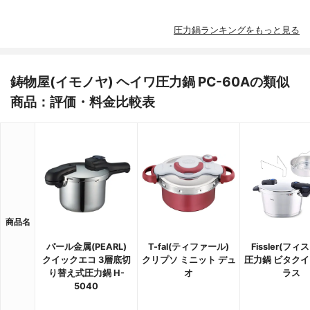
圧力鍋ランキングをもっと見る
鋳物屋(イモノヤ) ヘイワ圧力鍋 PC-60Aの類似
商品：評価・料金比較表
商品名
パール金属(PEARL)
T-fal(ティファール)
Fissler(フィ
クイックエコ 3層底切
クリプソ ミニット デュ
圧力鍋 ビタクイ
り替え式圧力鍋 H-
オ
ラス
5040