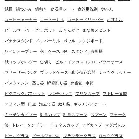
紙皿
鍋つかみ
鍋敷き
食器棚シート
食器用洗剤
やかん
コーヒーメーカー
コーヒーミル
コーヒードリッパー
お茶ミル
ビールサーバー
だしポット
ふきんかけ
まな板スタンド
バナナスタンド
ペッパーミル
ボウル
レンジボード
ワインオープナー
包丁ケース
包丁スタンド
寿司桶
紙コップホルダー
缶切り
ビルトインガスコンロ
バターケース
フリーザーバッグ
ブレッドケース
真空保存容器
ナッツクラッカー
パスタマシン
蒸し器
鰹節削り器
弁当箱
水筒
ピクニックバスケット
ランチバッグ
プリンカップ
マドレーヌ型
マフィン型
口金
泡立て器
絞り袋
キッチンスケール
キッチンタイマー
計量カップ
計量スプーン
スプーン
フォーク
箸
トレイ
タンブラー
デミタスカップ
マグカップ
マグボトル
ビールグラス
ビールジョッキ
ブランデーグラス
ロックグラス