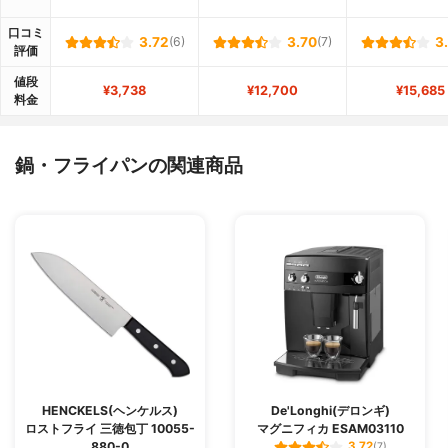
口コミ
3.72
(6)
3.70
(7)
3
評価
値段
¥3,738
¥12,700
¥15,685
料金
鍋・フライパンの関連商品
HENCKELS(ヘンケルス)
De'Longhi(デロンギ)
ロストフライ 三徳包丁 10055-
マグニフィカ ESAM03110
880-0
3.72
(7)