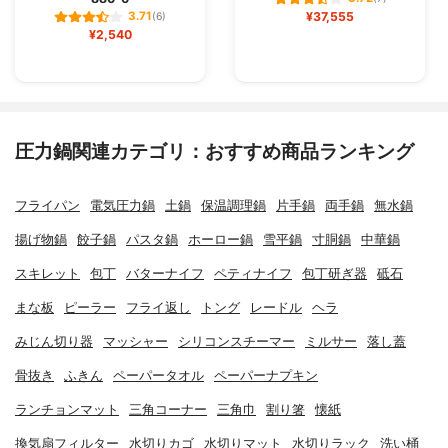
¥37,555
3.71
(6)
¥2,540
圧力鍋関連カテゴリ：おすすめ商品ランキング
フライパン
電気圧力鍋
土鍋
保温調理鍋
片手鍋
両手鍋
無水鍋
揚げ物鍋
餃子鍋
パスタ鍋
ホーロー鍋
雪平鍋
寸胴鍋
中華鍋
スキレット
包丁
バターナイフ
ペティナイフ
包丁研ぎ器
砥石
まな板
ピーラー
フライ返し
トング
レードル
ヘラ
みじん切り器
マッシャー
シリコンスチーマー
ミルサー
落し蓋
骨抜き
ふきん
ペーパータオル
ペーパーナプキン
ランチョンマット
三角コーナー
三角巾
割り箸
懐紙
換気扇フィルター
水切りカゴ
水切りマット
水切りラック
洗い桶