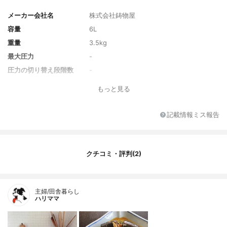
メーカー会社名
株式会社鋳物屋
容量
6L
重量
3.5kg
最大圧力
-
圧力の切り替え段階数
-
付属品
内鍋、軽いおもり、重いおもり、むし板、
もっと見る
掃除棒、料理ブック
記載情報ミス報告
クチコミ・評判(2)
主婦/田舎暮らし
ハリママ