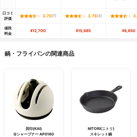
口コミ
3.70
(7)
3.78
(3)
3
評価
値段
¥12,700
¥15,685
¥8,650
料金
鍋・フライパンの関連商品
貝印(KAI)
NITORI(ニトリ)
Qシャープナー AP0160
スキレット鍋