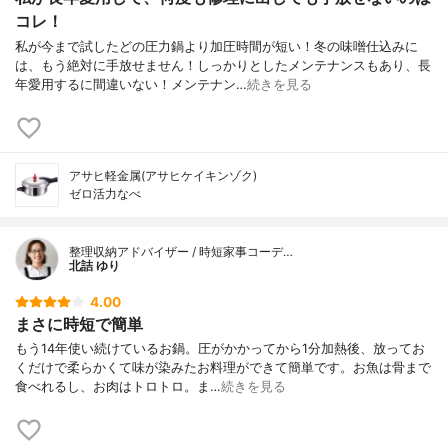
コレ！
私が今まで試したどの圧力鍋より加圧時間が短い！冬の味噌仕込みに
は、もう絶対に手放せません！しっかりとしたメンテナンスもあり、長
年愛用するに間違いない！メンテナン…
続きを見る
アサヒ軽金属(アサヒケイキンゾク)
ゼロ活力なべ
整理収納アドバイザー / 時短家事コーデ…
北詰 ゆり
4.00
まさに時短で簡単
もう14年使い続けているお鍋。圧がかかってから1分加熱後、放ってお
くだけで柔らかくて味が染みたお料理ができて簡単です。お魚は骨まで
食べれるし、お肉はトロトロ。ま…
続きを見る