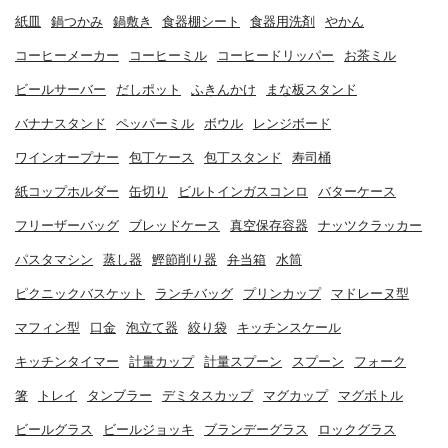
紙皿
鍋つかみ
鍋敷き
食器棚シート
食器用洗剤
やかん
コーヒーメーカー
コーヒーミル
コーヒードリッパー
お茶ミル
ビールサーバー
だしポット
ふきんかけ
まな板スタンド
バナナスタンド
ペッパーミル
ボウル
レンジボード
ワインオープナー
包丁ケース
包丁スタンド
寿司桶
紙コップホルダー
缶切り
ビルトインガスコンロ
バターケース
フリーザーバッグ
ブレッドケース
真空保存容器
ナッツクラッカー
パスタマシン
蒸し器
鰹節削り器
弁当箱
水筒
ピクニックバスケット
ランチバッグ
プリンカップ
マドレーヌ型
マフィン型
口金
泡立て器
絞り袋
キッチンスケール
キッチンタイマー
計量カップ
計量スプーン
スプーン
フォーク
箸
トレイ
タンブラー
デミタスカップ
マグカップ
マグボトル
ビールグラス
ビールジョッキ
ブランデーグラス
ロックグラス