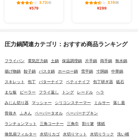
3.72
3.15
(4)
(9)
¥579
¥299
圧力鍋関連カテゴリ：おすすめ商品ランキング
フライパン
電気圧力鍋
土鍋
保温調理鍋
片手鍋
両手鍋
無水鍋
揚げ物鍋
餃子鍋
パスタ鍋
ホーロー鍋
雪平鍋
寸胴鍋
中華鍋
スキレット
包丁
バターナイフ
ペティナイフ
包丁研ぎ器
砥石
まな板
ピーラー
フライ返し
トング
レードル
ヘラ
みじん切り器
マッシャー
シリコンスチーマー
ミルサー
落し蓋
骨抜き
ふきん
ペーパータオル
ペーパーナプキン
ランチョンマット
三角コーナー
三角巾
割り箸
懐紙
換気扇フィルター
水切りカゴ
水切りマット
水切りラック
洗い桶