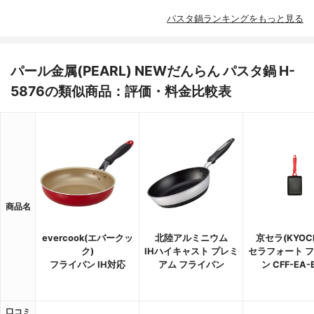
パスタ鍋ランキングをもっと見る
パール金属(PEARL) NEWだんらん パスタ鍋 H-
5876の類似商品：評価・料金比較表
商品名
evercook(エバークッ
北陸アルミニウム
京セラ(KYOC
ク)
IHハイキャスト プレミ
セラフォート 
フライパン IH対応
アム フライパン
ン CFF-EA-
口コミ