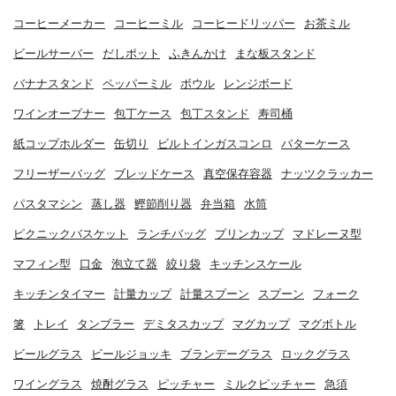
コーヒーメーカー
コーヒーミル
コーヒードリッパー
お茶ミル
ビールサーバー
だしポット
ふきんかけ
まな板スタンド
バナナスタンド
ペッパーミル
ボウル
レンジボード
ワインオープナー
包丁ケース
包丁スタンド
寿司桶
紙コップホルダー
缶切り
ビルトインガスコンロ
バターケース
フリーザーバッグ
ブレッドケース
真空保存容器
ナッツクラッカー
パスタマシン
蒸し器
鰹節削り器
弁当箱
水筒
ピクニックバスケット
ランチバッグ
プリンカップ
マドレーヌ型
マフィン型
口金
泡立て器
絞り袋
キッチンスケール
キッチンタイマー
計量カップ
計量スプーン
スプーン
フォーク
箸
トレイ
タンブラー
デミタスカップ
マグカップ
マグボトル
ビールグラス
ビールジョッキ
ブランデーグラス
ロックグラス
ワイングラス
焼酎グラス
ピッチャー
ミルクピッチャー
急須