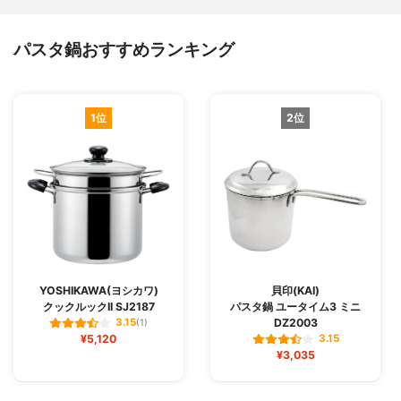
パスタ鍋おすすめランキング
1位
2位
YOSHIKAWA(ヨシカワ)
貝印(KAI)
クックルックII SJ2187
パスタ鍋 ユータイム3 ミニ
DZ2003
3.15
(1)
¥5,120
3.15
¥3,035