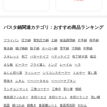
パスタ鍋関連カテゴリ：おすすめ商品ランキング
フライパン
圧力鍋
電気圧力鍋
土鍋
保温調理鍋
片手鍋
両手鍋
無水鍋
揚げ物鍋
餃子鍋
ホーロー鍋
雪平鍋
寸胴鍋
中華鍋
スキレット
包丁
バターナイフ
ペティナイフ
包丁研ぎ器
砥石
まな板
ピーラー
フライ返し
トング
レードル
ヘラ
みじん切り器
マッシャー
シリコンスチーマー
ミルサー
落し蓋
骨抜き
ふきん
ペーパータオル
ペーパーナプキン
ランチョンマット
三角コーナー
三角巾
割り箸
懐紙
換気扇フィルター
水切りカゴ
水切りマット
水切りラック
洗い桶
紙皿
鍋つかみ
鍋敷き
食器棚シート
食器用洗剤
やかん