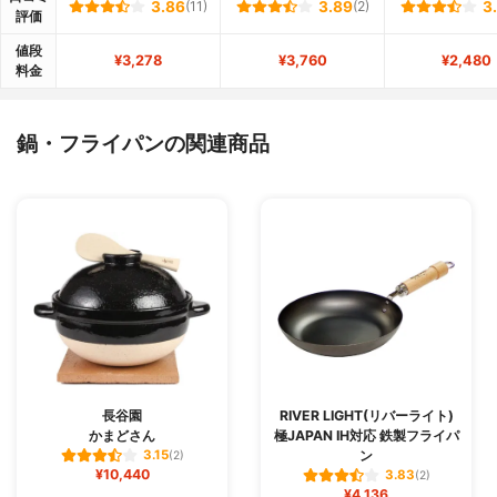
3.86
(11)
3.89
(2)
3
評価
値段
¥3,278
¥3,760
¥2,480
料金
鍋・フライパンの関連商品
長谷園
RIVER LIGHT(リバーライト)
かまどさん
極JAPAN IH対応 鉄製フライパ
ン
3.15
(2)
¥10,440
3.83
(2)
¥4,136