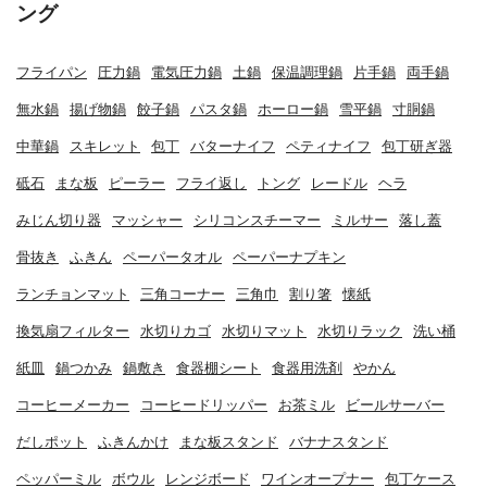
ング
フライパン
圧力鍋
電気圧力鍋
土鍋
保温調理鍋
片手鍋
両手鍋
無水鍋
揚げ物鍋
餃子鍋
パスタ鍋
ホーロー鍋
雪平鍋
寸胴鍋
中華鍋
スキレット
包丁
バターナイフ
ペティナイフ
包丁研ぎ器
砥石
まな板
ピーラー
フライ返し
トング
レードル
ヘラ
みじん切り器
マッシャー
シリコンスチーマー
ミルサー
落し蓋
骨抜き
ふきん
ペーパータオル
ペーパーナプキン
ランチョンマット
三角コーナー
三角巾
割り箸
懐紙
換気扇フィルター
水切りカゴ
水切りマット
水切りラック
洗い桶
紙皿
鍋つかみ
鍋敷き
食器棚シート
食器用洗剤
やかん
コーヒーメーカー
コーヒードリッパー
お茶ミル
ビールサーバー
だしポット
ふきんかけ
まな板スタンド
バナナスタンド
ペッパーミル
ボウル
レンジボード
ワインオープナー
包丁ケース