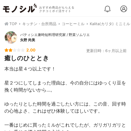
おすすめ商品がもらえる
クチコミポイ活サイト
TOP
キッチン・台所用品
コーヒーミル
Kalita(カリタ) ミニミル 
パティシエ兼時短料理研究家 / 野菜ソムリエ
矢野 尚美
2.00
更新日時：6ヶ月以上前
癒しのひととき
本当は星４つ以上です！
星２つにしてしまった理由は、今の自分にはゆっくり豆を
挽く時間がないから…。
ゆったりとした時間を過ごしたい方には、この音、回す時
の心地よさ、これはぜひ体験してほしいです。
一番はじめに買ったミルがこれでしたが、ガリガリガリと