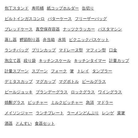
包丁スタンド
寿司桶
紙コップホルダー
缶切り
ビルトインガスコンロ
バターケース
フリーザーバッグ
ブレッドケース
真空保存容器
ナッツクラッカー
パスタマシン
蒸し器
鰹節削り器
弁当箱
水筒
ピクニックバスケット
ランチバッグ
プリンカップ
マドレーヌ型
マフィン型
口金
泡立て器
絞り袋
キッチンスケール
キッチンタイマー
計量カップ
計量スプーン
スプーン
フォーク
箸
トレイ
タンブラー
デミタスカップ
マグカップ
マグボトル
ビールグラス
ビールジョッキ
ブランデーグラス
ロックグラス
ワイングラス
焼酎グラス
ピッチャー
ミルクピッチャー
急須
マドラー
メイソンジャー
ランチプレート
ラーメンどんぶり
レンゲ
菜箸
酒器
とんすい
食器セット