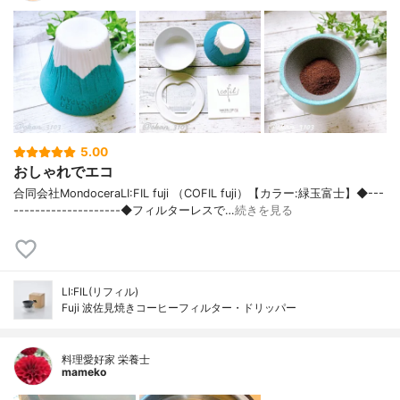
5.00
おしゃれでエコ
合同会社MondoceraLI:FIL fuji （COFIL fuji）【カラー:緑玉富士】◆---
--------------------◆フィルターレスで…
続きを見る
LI:FIL(リフィル)
Fuji 波佐見焼きコーヒーフィルター・ドリッパー
料理愛好家 栄養士
mameko