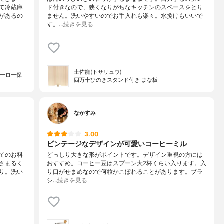
て冷蔵庫
ド付きなので、狭くなりがちなキッチンのスペースをとり
があるの
ません。洗いやすいのでお手入れも楽々。水捌けもいいで
す。…
続きを見る
土佐龍(トサリュウ)
ホーロー保
四万十ひのきスタンド付き まな板
なかすみ
3.00
ビンテージなデザインが可愛いコーヒーミル
てのお料
どっしり大きな形がポイントです。デザイン重視の方には
さまるく
おすすめ。コーヒー豆はスプーン大2杯くらい入ります。入
り。洗い
り口がせまめなので何粒かこぼれることがあります。ブラ
シ…
続きを見る