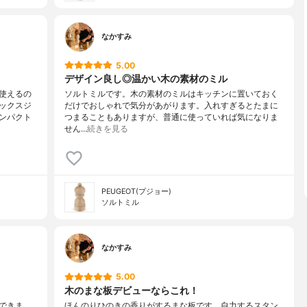
なかすみ
5.00
デザイン良し◎温かい木の素材のミル
使えるの
ソルトミルです。木の素材のミルはキッチンに置いておく
ックスジ
だけでおしゃれで気分があがります。入れすぎるとたまに
ンパクト
つまることもありますが、普通に使っていれば気になりま
せん…
続きを見る
PEUGEOT(プジョー)
ソルトミル
なかすみ
5.00
木のまな板デビューならこれ！
できま
ほんのりひのきの香りがするまな板です。自力するスタン