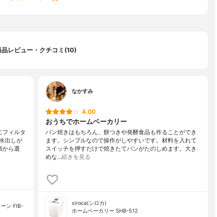
商品レビュー・クチコミ(10)
なかすみ
4.00
おうちでホームベーカリー
にフィルタ
パン焼きはもちろん、餅つきや発酵食品も作ることができ
水出しが
ます。シンプルなので操作がしやすいです。材料を入れて
類から選
スイッチを押すだけで焼きたてパンがたのしめます。大き
めな…
続きを見る
siroca(シロカ)
ン FIB-
ホームベーカリー SHB-512