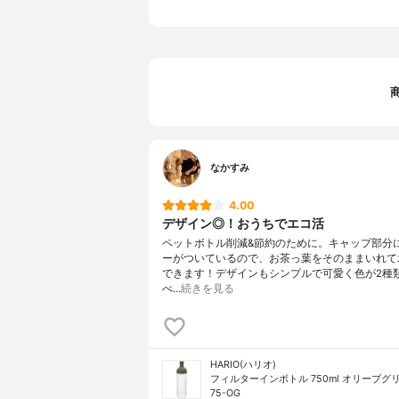
なかすみ
4.00
デザイン◎！おうちでエコ活
ペットボトル削減&節約のために。キャップ部分
ーがついているので、お茶っ葉をそのままいれて
できます！デザインもシンプルで可愛く色が2種
べ…
続きを見る
HARIO(ハリオ)
フィルターインボトル 750ml オリーブグリー
75-OG