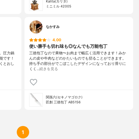
Kalita(カリタ)
ミニミル 42005
なかすみ
4.00
使い勝手も切れ味も◎なんでも万能包丁
。圧力鍋
三徳包丁なので果物〜お肉まで幅広く活用できます！みか
能です！
んの皮や牛肉などのかたいものでも切ることができます。
くとおし
持ち手の部分がでこぼこしたデザインになっており滑りに
くく…
続きを見る
関孫六(セキノマゴロク)
匠創 三徳包丁 AB5156
1