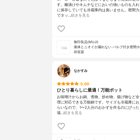
す。糠漬けやキムチなどにおいの強いものを入れ
に保存していても冷蔵庫内は臭いません。密閉力
でタッ…
続きを見る
無印良品(MUJI)
液体とニオイが漏れない バルブ付き密閉
存容器
なかすみ
5.00
ひとり暮らしに最適！万能ポット
お味噌汁からお鍋、煮物、炒め物、揚げ物など全
理に対応できる万能鍋です。サイズも冷蔵庫にお
らいなので、1〜2人分のおかずを作るのにぴった
場…
続きを見る