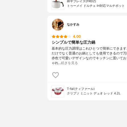
和平フレイズ(FREIZ)
トゥーメイ ドルチェ IH対応マルチポット
なかすみ
4.00
シンプルで簡単な圧力鍋
基本的な圧力調理はこれひとつで簡単にできます
だけでなく普通のお鍋としても使用できるので万
赤色で可愛いデザインなのでキッチンに置いてお
ゃれ…
続きを見る
T-fal(ティファール)
クリプソ ミニット デュオ レッド 4.2L