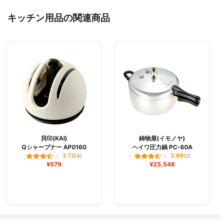
キッチン用品の関連商品
貝印(KAI)
鋳物屋(イモノヤ)
Qシャープナー AP0160
ヘイワ圧力鍋 PC-60A
3.72
3.69
(4)
(2)
¥579
¥25,548