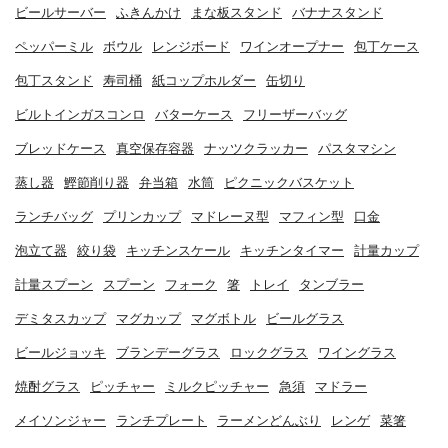
ビールサーバー
ふきんかけ
まな板スタンド
バナナスタンド
ペッパーミル
ボウル
レンジボード
ワインオープナー
包丁ケース
包丁スタンド
寿司桶
紙コップホルダー
缶切り
ビルトインガスコンロ
バターケース
フリーザーバッグ
ブレッドケース
真空保存容器
ナッツクラッカー
パスタマシン
蒸し器
鰹節削り器
弁当箱
水筒
ピクニックバスケット
ランチバッグ
プリンカップ
マドレーヌ型
マフィン型
口金
泡立て器
絞り袋
キッチンスケール
キッチンタイマー
計量カップ
計量スプーン
スプーン
フォーク
箸
トレイ
タンブラー
デミタスカップ
マグカップ
マグボトル
ビールグラス
ビールジョッキ
ブランデーグラス
ロックグラス
ワイングラス
焼酎グラス
ピッチャー
ミルクピッチャー
急須
マドラー
メイソンジャー
ランチプレート
ラーメンどんぶり
レンゲ
菜箸