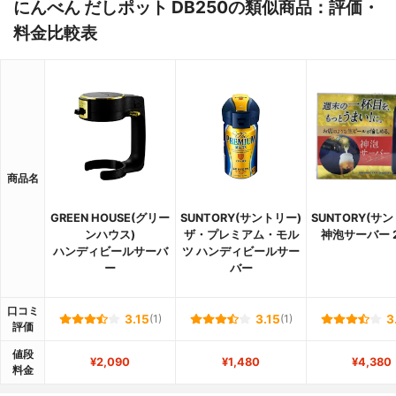
にんべん だしポット DB250の類似商品：評価・
料金比較表
商品名
GREEN HOUSE(グリー
SUNTORY(サントリー)
SUNTORY(サ
ンハウス)
ザ・プレミアム・モル
神泡サーバー 2
ハンディビールサーバ
ツ ハンディビールサー
ー
バー
口コミ
3.15
(1)
3.15
(1)
3
評価
値段
¥2,090
¥1,480
¥4,380
料金