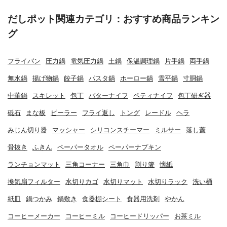
だしポット関連カテゴリ：おすすめ商品ランキン
グ
フライパン
圧力鍋
電気圧力鍋
土鍋
保温調理鍋
片手鍋
両手鍋
無水鍋
揚げ物鍋
餃子鍋
パスタ鍋
ホーロー鍋
雪平鍋
寸胴鍋
中華鍋
スキレット
包丁
バターナイフ
ペティナイフ
包丁研ぎ器
砥石
まな板
ピーラー
フライ返し
トング
レードル
ヘラ
みじん切り器
マッシャー
シリコンスチーマー
ミルサー
落し蓋
骨抜き
ふきん
ペーパータオル
ペーパーナプキン
ランチョンマット
三角コーナー
三角巾
割り箸
懐紙
換気扇フィルター
水切りカゴ
水切りマット
水切りラック
洗い桶
紙皿
鍋つかみ
鍋敷き
食器棚シート
食器用洗剤
やかん
コーヒーメーカー
コーヒーミル
コーヒードリッパー
お茶ミル