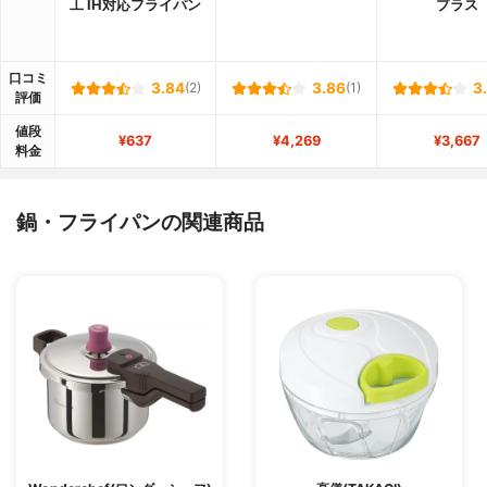
工 IH対応フライパン
プラス
口コミ
3.84
(2)
3.86
(1)
3
評価
値段
¥637
¥4,269
¥3,667
料金
鍋・フライパンの関連商品