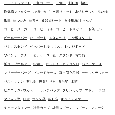
ランチョンマット
三角コーナー
三角巾
割り箸
懐紙
換気扇フィルター
水切りカゴ
水切りマット
水切りラック
洗い桶
紙皿
鍋つかみ
鍋敷き
食器棚シート
食器用洗剤
やかん
コーヒーメーカー
コーヒーミル
コーヒードリッパー
お茶ミル
ビールサーバー
だしポット
ふきんかけ
まな板スタンド
バナナスタンド
ペッパーミル
ボウル
レンジボード
ワインオープナー
包丁ケース
包丁スタンド
寿司桶
紙コップホルダー
缶切り
ビルトインガスコンロ
バターケース
フリーザーバッグ
ブレッドケース
真空保存容器
ナッツクラッカー
パスタマシン
蒸し器
鰹節削り器
弁当箱
水筒
ピクニックバスケット
ランチバッグ
プリンカップ
マドレーヌ型
マフィン型
口金
泡立て器
絞り袋
キッチンスケール
キッチンタイマー
計量カップ
計量スプーン
スプーン
フォーク