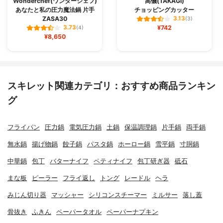
Wonderchef(ワンダーシェフ)
高儀(TAKAGI)
あなたと私の圧力魔法鍋 片手
チョッピングカッター
ZASA30
3.13
(3)
¥742
3.73
(4)
¥8,650
スキレット関連カテゴリ：おすすめ商品ランキン
グ
フライパン
圧力鍋
電気圧力鍋
土鍋
保温調理鍋
片手鍋
両手鍋
無水鍋
揚げ物鍋
餃子鍋
パスタ鍋
ホーロー鍋
雪平鍋
寸胴鍋
中華鍋
包丁
バターナイフ
ペティナイフ
包丁研ぎ器
砥石
まな板
ピーラー
フライ返し
トング
レードル
ヘラ
みじん切り器
マッシャー
シリコンスチーマー
ミルサー
落し蓋
骨抜き
ふきん
ペーパータオル
ペーパーナプキン