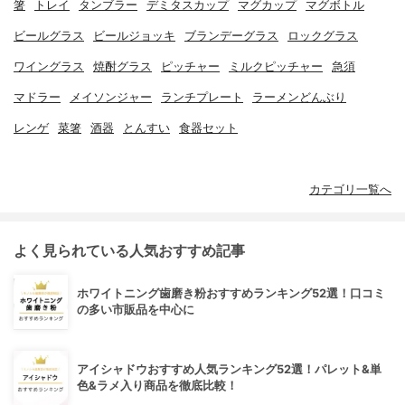
箸
トレイ
タンブラー
デミタスカップ
マグカップ
マグボトル
ビールグラス
ビールジョッキ
ブランデーグラス
ロックグラス
ワイングラス
焼酎グラス
ピッチャー
ミルクピッチャー
急須
マドラー
メイソンジャー
ランチプレート
ラーメンどんぶり
レンゲ
菜箸
酒器
とんすい
食器セット
カテゴリ一覧へ
よく見られている人気おすすめ記事
ホワイトニング歯磨き粉おすすめランキング52選！口コミ
の多い市販品を中心に
アイシャドウおすすめ人気ランキング52選！パレット&単
色&ラメ入り商品を徹底比較！