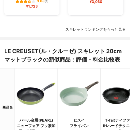
3.68
(1)
¥3,030
¥1,723
スキレットランキングをもっと見る
LE CREUSET(ル・クルーゼ) スキレット 20cm
マットブラックの類似商品：評価・料金比較表
商品名
パール金属(PEARL)
ヒスイ
T-fal(ティフ
ニューフォア フッ素加
フライパン
IHハードチタ