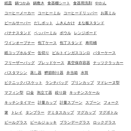
紙皿
鍋つかみ
鍋敷き
食器棚シート
食器用洗剤
やかん
コーヒーメーカー
コーヒーミル
コーヒードリッパー
お茶ミル
ビールサーバー
だしポット
ふきんかけ
まな板スタンド
バナナスタンド
ペッパーミル
ボウル
レンジボード
ワインオープナー
包丁ケース
包丁スタンド
寿司桶
紙コップホルダー
缶切り
ビルトインガスコンロ
バターケース
フリーザーバッグ
ブレッドケース
真空保存容器
ナッツクラッカー
パスタマシン
蒸し器
鰹節削り器
弁当箱
水筒
ピクニックバスケット
ランチバッグ
プリンカップ
マドレーヌ型
マフィン型
口金
泡立て器
絞り袋
キッチンスケール
キッチンタイマー
計量カップ
計量スプーン
スプーン
フォーク
箸
トレイ
タンブラー
デミタスカップ
マグカップ
マグボトル
ビールグラス
ビールジョッキ
ブランデーグラス
ロックグラス