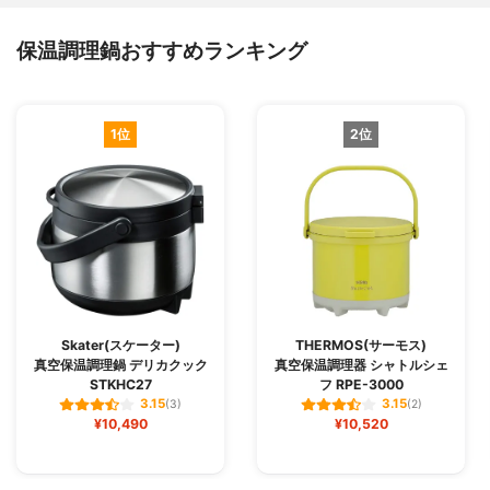
保温調理鍋おすすめランキング
1位
2位
Skater(スケーター)
THERMOS(サーモス)
真空保温調理鍋 デリカクック
真空保温調理器 シャトルシェ
STKHC27
フ RPE-3000
3.15
3.15
(3)
(2)
¥10,490
¥10,520