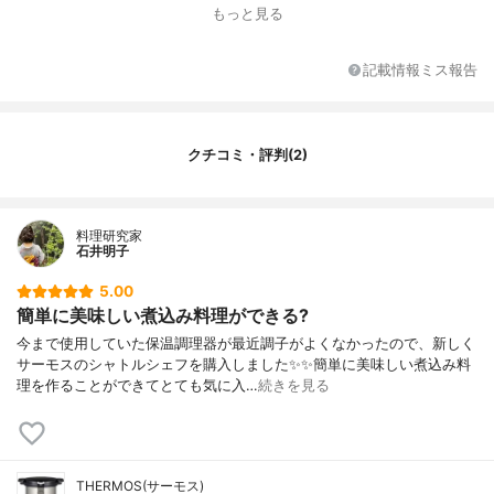
対応熱源
ガス, IH, ハロゲンヒーター, シーズヒーター
もっと見る
最大径
20cm
特徴
底面3層構造
記載情報ミス報告
サイズ展開
3L、4.5L
クチコミ・評判(2)
料理研究家
石井明子
5.00
簡単に美味しい煮込み料理ができる?
今まで使用していた保温調理器が最近調子がよくなかったので、新しく
サーモスのシャトルシェフを購入しました✨✨簡単に美味しい煮込み料
理を作ることができてとても気に入…
続きを見る
THERMOS(サーモス)