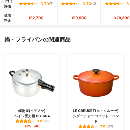
口コミ
3.70
(7)
3.70
(13)
3
評価
値段
¥12,700
¥19,900
¥29,800
料金
鍋・フライパンの関連商品
鋳物屋(イモノヤ)
LE CREUSET(ル・クルーゼ)
ヘイワ圧力鍋 PC-60A
シグニチャー ココット・ロン
ド
3.69
(2)
¥25,548
3.60
(19)