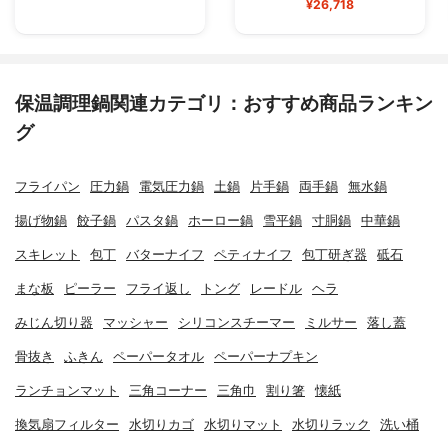
¥26,718
保温調理鍋関連カテゴリ：おすすめ商品ランキン
グ
フライパン
圧力鍋
電気圧力鍋
土鍋
片手鍋
両手鍋
無水鍋
揚げ物鍋
餃子鍋
パスタ鍋
ホーロー鍋
雪平鍋
寸胴鍋
中華鍋
スキレット
包丁
バターナイフ
ペティナイフ
包丁研ぎ器
砥石
まな板
ピーラー
フライ返し
トング
レードル
ヘラ
みじん切り器
マッシャー
シリコンスチーマー
ミルサー
落し蓋
骨抜き
ふきん
ペーパータオル
ペーパーナプキン
ランチョンマット
三角コーナー
三角巾
割り箸
懐紙
換気扇フィルター
水切りカゴ
水切りマット
水切りラック
洗い桶