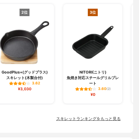
2位
3位
C
GoodPlus+(グッドプラス)
NITORI(ニトリ)
スキレット(木製台付)
魚焼き対応スチールグリルプレ
ート
3.62
¥3,030
3.60
(2)
¥0
スキレットランキングをもっと見る