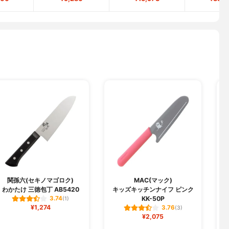
関孫六(セキノマゴロク)
MAC(マック)
わかたけ 三徳包丁 AB5420
キッズキッチンナイフ ピンク
KK-50P
3.74
(1)
¥1,274
3.76
(3)
¥2,075