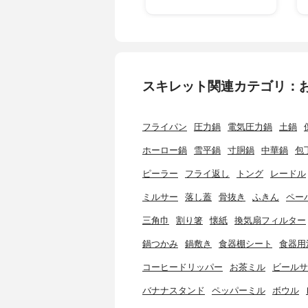
スキレット関連カテゴリ：
フライパン
圧力鍋
電気圧力鍋
土鍋
ホーロー鍋
雪平鍋
寸胴鍋
中華鍋
包
ピーラー
フライ返し
トング
レードル
ミルサー
落し蓋
骨抜き
ふきん
ペー
三角巾
割り箸
懐紙
換気扇フィルター
鍋つかみ
鍋敷き
食器棚シート
食器用
コーヒードリッパー
お茶ミル
ビールサ
バナナスタンド
ペッパーミル
ボウル