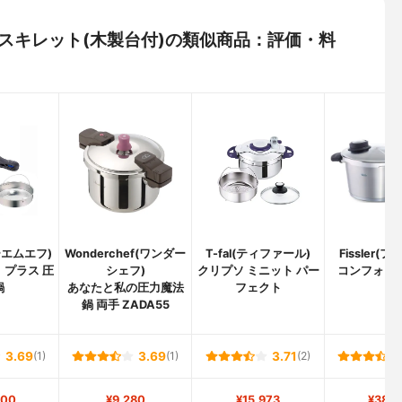
ス) スキレット(木製台付)の類似商品：評価・料
ーエムエフ)
Wonderchef(ワンダー
T-fal(ティファール)
Fissler(
 プラス 圧
シェフ)
クリプソ ミニット パー
コンフォート
鍋
あなたと私の圧力魔法
フェクト
鍋 両手 ZADA55
3.69
(1)
3.69
(1)
3.71
(2)
800
¥9,280
¥15,973
¥38,9