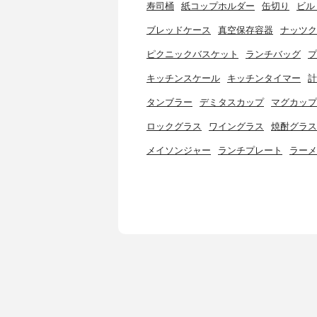
寿司桶
紙コップホルダー
缶切り
ビル
ブレッドケース
真空保存容器
ナッツク
ピクニックバスケット
ランチバッグ
プ
キッチンスケール
キッチンタイマー
計
タンブラー
デミタスカップ
マグカップ
ロックグラス
ワイングラス
焼酎グラス
メイソンジャー
ランチプレート
ラーメ