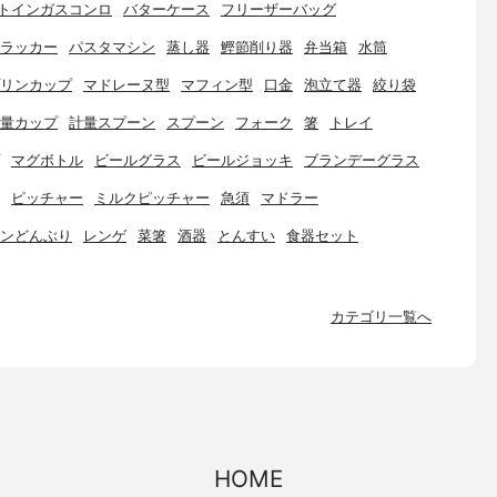
トインガスコンロ
バターケース
フリーザーバッグ
ラッカー
パスタマシン
蒸し器
鰹節削り器
弁当箱
水筒
リンカップ
マドレーヌ型
マフィン型
口金
泡立て器
絞り袋
量カップ
計量スプーン
スプーン
フォーク
箸
トレイ
マグボトル
ビールグラス
ビールジョッキ
ブランデーグラス
ピッチャー
ミルクピッチャー
急須
マドラー
ンどんぶり
レンゲ
菜箸
酒器
とんすい
食器セット
カテゴリ一覧へ
HOME