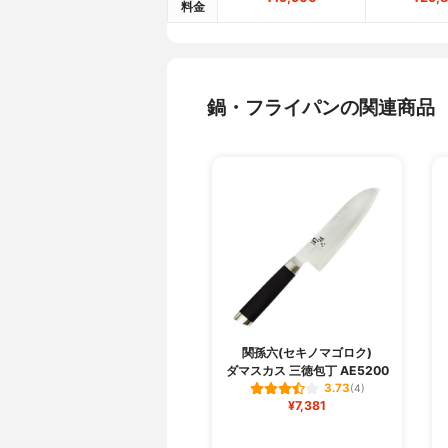
料金
鍋・フライパンの関連商品
関孫六(セキノマゴロク)
ダマスカス 三徳包丁 AE5200
3.73
(4)
¥7,381