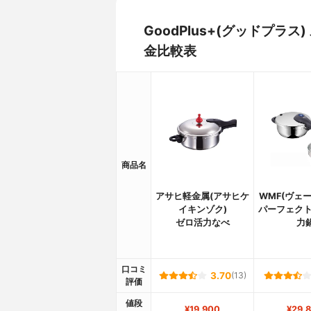
GoodPlus+(グッドプラ
金比較表
商品名
アサヒ軽金属(アサヒケ
WMF(ヴェ
イキンゾク)
パーフェクト
ゼロ活力なべ
力
口コミ
3.70
(13)
評価
値段
¥19,900
¥29,