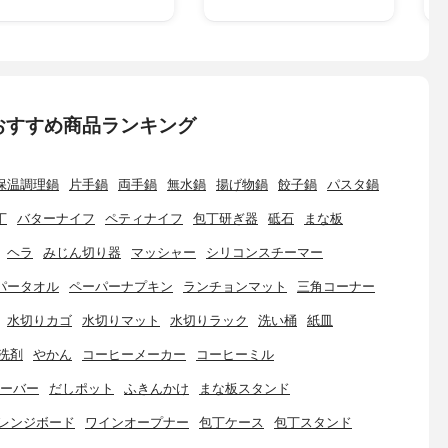
おすすめ商品ランキング
保温調理鍋
片手鍋
両手鍋
無水鍋
揚げ物鍋
餃子鍋
パスタ鍋
丁
バターナイフ
ペティナイフ
包丁研ぎ器
砥石
まな板
ヘラ
みじん切り器
マッシャー
シリコンスチーマー
パータオル
ペーパーナプキン
ランチョンマット
三角コーナー
水切りカゴ
水切りマット
水切りラック
洗い桶
紙皿
洗剤
やかん
コーヒーメーカー
コーヒーミル
ーバー
だしポット
ふきんかけ
まな板スタンド
レンジボード
ワインオープナー
包丁ケース
包丁スタンド