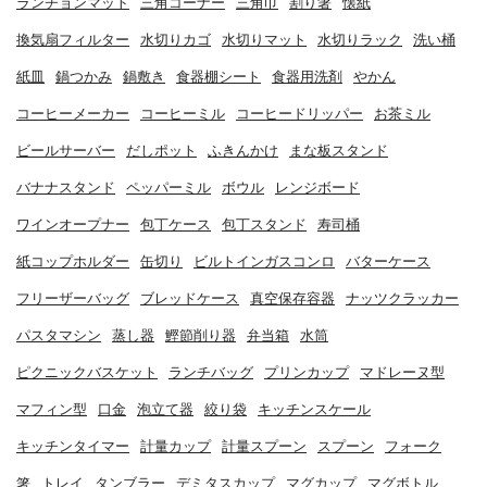
ランチョンマット
三角コーナー
三角巾
割り箸
懐紙
換気扇フィルター
水切りカゴ
水切りマット
水切りラック
洗い桶
紙皿
鍋つかみ
鍋敷き
食器棚シート
食器用洗剤
やかん
コーヒーメーカー
コーヒーミル
コーヒードリッパー
お茶ミル
ビールサーバー
だしポット
ふきんかけ
まな板スタンド
バナナスタンド
ペッパーミル
ボウル
レンジボード
ワインオープナー
包丁ケース
包丁スタンド
寿司桶
紙コップホルダー
缶切り
ビルトインガスコンロ
バターケース
フリーザーバッグ
ブレッドケース
真空保存容器
ナッツクラッカー
パスタマシン
蒸し器
鰹節削り器
弁当箱
水筒
ピクニックバスケット
ランチバッグ
プリンカップ
マドレーヌ型
マフィン型
口金
泡立て器
絞り袋
キッチンスケール
キッチンタイマー
計量カップ
計量スプーン
スプーン
フォーク
箸
トレイ
タンブラー
デミタスカップ
マグカップ
マグボトル