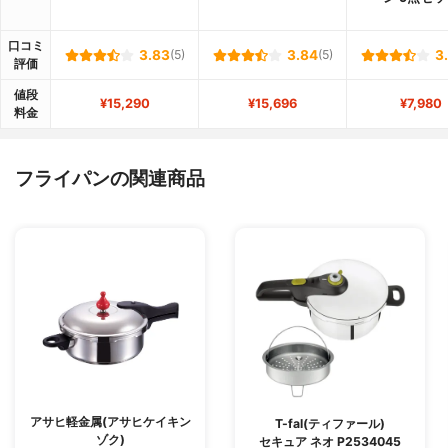
口コミ
3.83
(5)
3.84
(5)
3
評価
値段
¥15,290
¥15,696
¥7,980
料金
フライパンの関連商品
アサヒ軽金属(アサヒケイキン
T-fal(ティファール)
ゾク)
セキュア ネオ P2534045