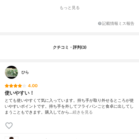
サイズ展開
フライパン26cm、フライパン20cm、炒め
もっと見る
なべ26cm、なべ20cm、なべ16cm、シリコ
ン縁ガラスふた26cm、シリコン縁ガラスふ
た20cm、シリコン縁ガラスふた16cm、PE
記載情報ミス報告
シールふた、20cm、PEシールふた16cm
重さ
フライパン26cm 707g、フライパン20cm 4
17g、炒め鍋26cm 718g、なべ20cm 580
g、なべ16cm 419g、ガラスふた26cm 670
クチコミ・評判(3)
g、ガラスふた20cm 414g、ガラスふた16c
m286g、PEシールふた20cm 64g、PEシー
ルふた16cm 44g、マルチハンドル 200g
ひら
材質
アルミニウム合金≪はり底≫ステンレス鋼
≪ガラスふた≫強化ガラス、シリコン≪シ
ールふた≫ポリエチレン
4.00
使いやすい！
取っ手素材
ガラス入りナイロン、フェノール樹脂、ス
テンレス鋼、シリコン樹脂
とても使いやすくて気に入っています。持ち手が取り外せるところが使
いやすいポイントです。持ち手を外してフライパンごと食卓に出してし
コーティング
内側ダイヤモンドコーティング 外側焼付塗
まうこともできます。購入してから…
続きを見る
装加工
IH対応/ガス対応
IH対応
カラー展開
オレンジ
原産国
-