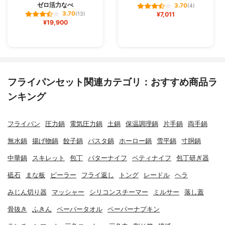
ゼロ活力なべ
3.70
(4)
3.70
(13)
¥7,011
¥19,900
フライパンセット関連カテゴリ：おすすめ商品ラ
ンキング
フライパン
圧力鍋
電気圧力鍋
土鍋
保温調理鍋
片手鍋
両手鍋
無水鍋
揚げ物鍋
餃子鍋
パスタ鍋
ホーロー鍋
雪平鍋
寸胴鍋
中華鍋
スキレット
包丁
バターナイフ
ペティナイフ
包丁研ぎ器
砥石
まな板
ピーラー
フライ返し
トング
レードル
ヘラ
みじん切り器
マッシャー
シリコンスチーマー
ミルサー
落し蓋
骨抜き
ふきん
ペーパータオル
ペーパーナプキン