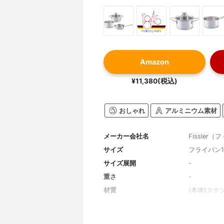
Amazon
¥11,380(税込)
おしゃれ
アルミニウム素材
メーカー会社名
Fissler
サイズ
フライパン1
サイズ展開
-
重さ
-
材質
(本体)ステ
ステンレス
取っ手素材
-