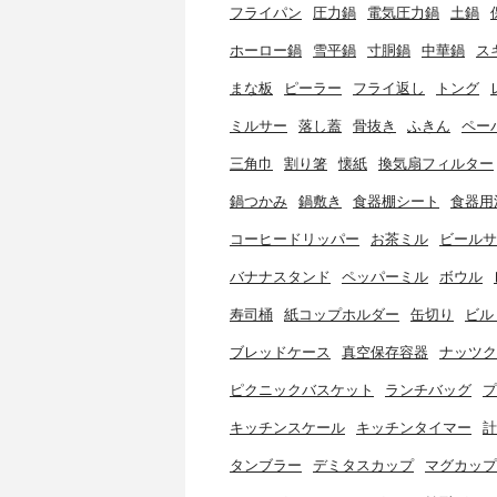
フライパン
圧力鍋
電気圧力鍋
土鍋
ホーロー鍋
雪平鍋
寸胴鍋
中華鍋
ス
まな板
ピーラー
フライ返し
トング
ミルサー
落し蓋
骨抜き
ふきん
ペー
三角巾
割り箸
懐紙
換気扇フィルター
鍋つかみ
鍋敷き
食器棚シート
食器用
コーヒードリッパー
お茶ミル
ビールサ
バナナスタンド
ペッパーミル
ボウル
寿司桶
紙コップホルダー
缶切り
ビル
ブレッドケース
真空保存容器
ナッツク
ピクニックバスケット
ランチバッグ
プ
キッチンスケール
キッチンタイマー
計
タンブラー
デミタスカップ
マグカップ