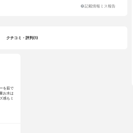
記載情報ミス報告
方対応
クチコミ・評判(1)
ーを茹で
量お水は
ズ感もミ