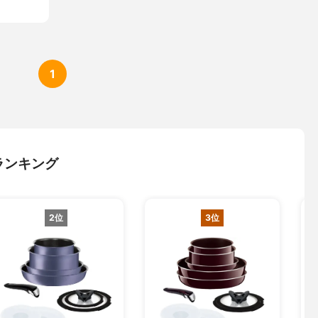
1
ランキング
2位
3位