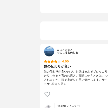
コーティング
-
IH対応/ガス対応
IH・ガス両
カラー展開
-
原産国
中国
コスメ大好き
ものしるものしる
4.00
熱の伝わりが良い
熱の伝わりが良いので、お鍋は無水でブロッコリ
たりできると言われ購入。実際に使うときは、少
入れますが、茹で上がりも早い気がします。サイ
ニサ…
続きを見る
Fissler(フィスラー)