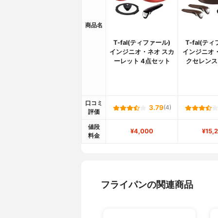
商品名
T-fal(ティファール)
T-fal(テ
インジニオ・ネオ スカ
インジニオ
ーレット 4点セット
クセレンス
口コミ
3.79
(4)
評価
値段
¥4,000
¥15,
料金
フライパンの関連商品