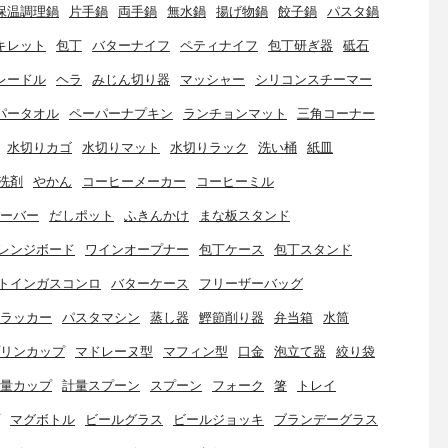
保温調理鍋
片手鍋
両手鍋
無水鍋
揚げ物鍋
餃子鍋
パスタ鍋
キレット
包丁
バターナイフ
ペティナイフ
包丁研ぎ器
砥石
レードル
ヘラ
みじん切り器
マッシャー
シリコンスチーマー
パータオル
ペーパーナプキン
ランチョンマット
三角コーナー
水切りカゴ
水切りマット
水切りラック
洗い桶
紙皿
洗剤
やかん
コーヒーメーカー
コーヒーミル
ーバー
だしポット
ふきんかけ
まな板スタンド
レンジボード
ワインオープナー
包丁ケース
包丁スタンド
トインガスコンロ
バターケース
フリーザーバッグ
ラッカー
パスタマシン
蒸し器
鰹節削り器
弁当箱
水筒
リンカップ
マドレーヌ型
マフィン型
口金
泡立て器
絞り袋
量カップ
計量スプーン
スプーン
フォーク
箸
トレイ
マグボトル
ビールグラス
ビールジョッキ
ブランデーグラス