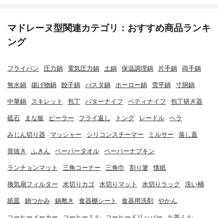
マドレーヌ型関連カテゴリ：おすすめ商品ランキ
ング
フライパン
圧力鍋
電気圧力鍋
土鍋
保温調理鍋
片手鍋
両手鍋
無水鍋
揚げ物鍋
餃子鍋
パスタ鍋
ホーロー鍋
雪平鍋
寸胴鍋
中華鍋
スキレット
包丁
バターナイフ
ペティナイフ
包丁研ぎ器
砥石
まな板
ピーラー
フライ返し
トング
レードル
ヘラ
みじん切り器
マッシャー
シリコンスチーマー
ミルサー
落し蓋
骨抜き
ふきん
ペーパータオル
ペーパーナプキン
ランチョンマット
三角コーナー
三角巾
割り箸
懐紙
換気扇フィルター
水切りカゴ
水切りマット
水切りラック
洗い桶
紙皿
鍋つかみ
鍋敷き
食器棚シート
食器用洗剤
やかん
コーヒーメーカー
コーヒーミル
コーヒードリッパー
お茶ミル