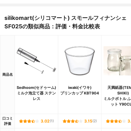
silikomart(シリコマート) スモールフィナンシェ
SF025の類似商品：評価・料金比較表
商品名
Sedhoom(セドゥーム)
iwaki(イワキ)
天満紙器(TE
ミルク泡立て器 ステン
プリンカップ KBT904
SHIKI)
レス
ミルクボトル 
ット Y90CL
口コミ
3.02
(1)
3.15
(2)
3
評価