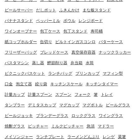
ビールサーバー
だしポット
ふきんかけ
まな板スタンド
バナナスタンド
ペッパーミル
ボウル
レンジボード
ワインオープナー
包丁ケース
包丁スタンド
寿司桶
紙コップホルダー
缶切り
ビルトインガスコンロ
バターケース
フリーザーバッグ
ブレッドケース
真空保存容器
ナッツクラッカー
パスタマシン
蒸し器
鰹節削り器
弁当箱
水筒
ピクニックバスケット
ランチバッグ
プリンカップ
マフィン型
口金
泡立て器
絞り袋
キッチンスケール
キッチンタイマー
計量カップ
計量スプーン
スプーン
フォーク
箸
トレイ
タンブラー
デミタスカップ
マグカップ
マグボトル
ビールグラス
ビールジョッキ
ブランデーグラス
ロックグラス
ワイングラス
焼酎グラス
ピッチャー
ミルクピッチャー
急須
マドラー
メイソンジャー
ランチプレート
ラーメンどんぶり
レンゲ
菜箸