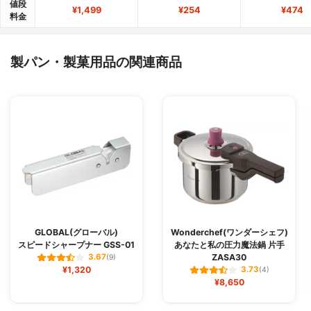
値段
¥1,499
¥254
¥474
料金
製パン・製菓用品の関連商品
GLOBAL(グローバル)
Wonderchef(ワンダーシェフ)
スピードシャープナー GSS-01
あなたと私の圧力魔法鍋 片手
ZASA30
3.67
(9)
¥1,320
3.73
(4)
¥8,650