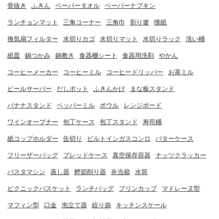
骨抜き
ふきん
ペーパータオル
ペーパーナプキン
ランチョンマット
三角コーナー
三角巾
割り箸
懐紙
換気扇フィルター
水切りカゴ
水切りマット
水切りラック
洗い桶
紙皿
鍋つかみ
鍋敷き
食器棚シート
食器用洗剤
やかん
コーヒーメーカー
コーヒーミル
コーヒードリッパー
お茶ミル
ビールサーバー
だしポット
ふきんかけ
まな板スタンド
バナナスタンド
ペッパーミル
ボウル
レンジボード
ワインオープナー
包丁ケース
包丁スタンド
寿司桶
紙コップホルダー
缶切り
ビルトインガスコンロ
バターケース
フリーザーバッグ
ブレッドケース
真空保存容器
ナッツクラッカー
パスタマシン
蒸し器
鰹節削り器
弁当箱
水筒
ピクニックバスケット
ランチバッグ
プリンカップ
マドレーヌ型
マフィン型
口金
泡立て器
絞り袋
キッチンスケール