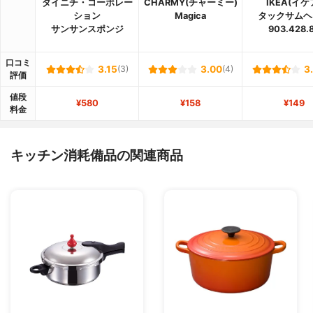
ダイニチ・コーポレー
CHARMY(チャーミー)
IKEA(イケ
ション
Magica
タックサムヘ
サンサンスポンジ
903.428.
口コミ
3.15
(3)
3.00
(4)
3
評価
値段
¥580
¥158
¥149
料金
キッチン消耗備品の関連商品