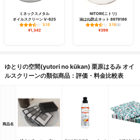
ミネックスメタル
NITORI(ニトリ)
オイルスクリーン V-625
油はね防止ネット 8979186
3.15
3.15
(3)
¥1,342
¥399
ゆとりの空間(yutori no kūkan) 栗原はるみ オイ
ルスクリーンの類似商品：評価・料金比較表
商品名