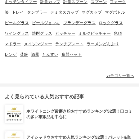
キッチンタイマー
計量カップ
計量スプーン
スプーン
フォーク
箸
トレイ
タンブラー
デミタスカップ
マグカップ
マグボトル
ビールグラス
ビールジョッキ
ブランデーグラス
ロックグラス
ワイングラス
焼酎グラス
ピッチャー
ミルクピッチャー
急須
マドラー
メイソンジャー
ランチプレート
ラーメンどんぶり
レンゲ
菜箸
酒器
とんすい
食器セット
カテゴリ一覧へ
よく見られている人気おすすめ記事
ホワイトニング歯磨き粉おすすめランキング52選！口コミ
の多い市販品を中心に
アイシャドウおすすめ人気ランキング52選！パレット&単