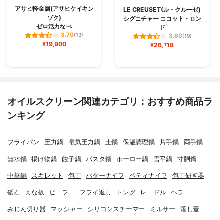
アサヒ軽金属(アサヒケイキン
LE CREUSET(ル・クルーゼ)
ゾク)
シグニチャー ココット・ロン
ゼロ活力なべ
ド
3.70
(13)
3.60
(19)
¥19,900
¥26,718
オイルスクリーン関連カテゴリ：おすすめ商品ラ
ンキング
フライパン
圧力鍋
電気圧力鍋
土鍋
保温調理鍋
片手鍋
両手鍋
無水鍋
揚げ物鍋
餃子鍋
パスタ鍋
ホーロー鍋
雪平鍋
寸胴鍋
中華鍋
スキレット
包丁
バターナイフ
ペティナイフ
包丁研ぎ器
砥石
まな板
ピーラー
フライ返し
トング
レードル
ヘラ
みじん切り器
マッシャー
シリコンスチーマー
ミルサー
落し蓋