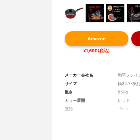
Amazon
¥1,690(税込)
メーカー会社名
和平フレイ
サイズ
幅34.7×奥行
重さ
850g
カラー展開
レッド
直径
18cm
材質
本体:アル
テンレス鋼
IH対応/ガス対応
〇