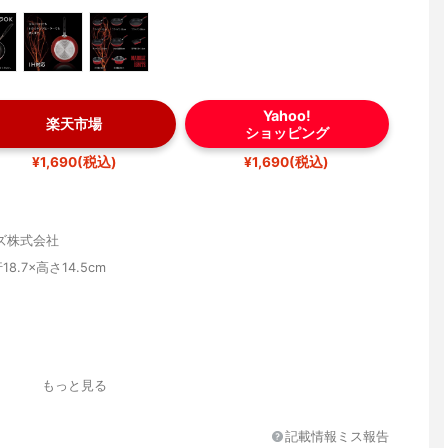
Yahoo!
楽天市場
ショッピング
¥1,690(税込)
¥1,690(税込)
ズ株式会社
18.7×高さ14.5cm
ミニウム合金、内面:ふっ素樹脂加工(クイックマーブル)、はり底:ス
もっと見る
記載情報ミス報告