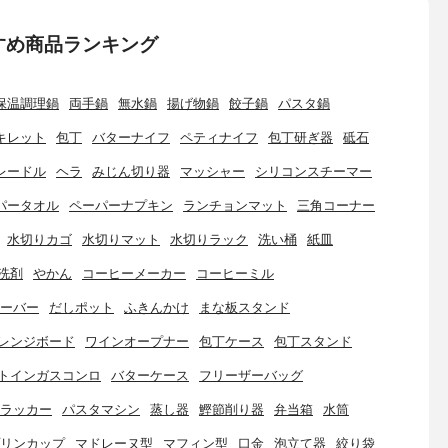
すめ商品ランキング
保温調理鍋
両手鍋
無水鍋
揚げ物鍋
餃子鍋
パスタ鍋
キレット
包丁
バターナイフ
ペティナイフ
包丁研ぎ器
砥石
レードル
ヘラ
みじん切り器
マッシャー
シリコンスチーマー
パータオル
ペーパーナプキン
ランチョンマット
三角コーナー
水切りカゴ
水切りマット
水切りラック
洗い桶
紙皿
洗剤
やかん
コーヒーメーカー
コーヒーミル
ーバー
だしポット
ふきんかけ
まな板スタンド
レンジボード
ワインオープナー
包丁ケース
包丁スタンド
トインガスコンロ
バターケース
フリーザーバッグ
ラッカー
パスタマシン
蒸し器
鰹節削り器
弁当箱
水筒
リンカップ
マドレーヌ型
マフィン型
口金
泡立て器
絞り袋