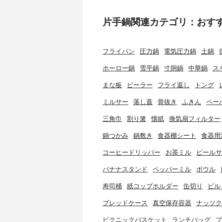
片手鍋関連カテゴリ：おす
フライパン
圧力鍋
電気圧力鍋
土鍋
ホーロー鍋
雪平鍋
寸胴鍋
中華鍋
ス
まな板
ピーラー
フライ返し
トング
ミルサー
落し蓋
骨抜き
ふきん
ペー
三角巾
割り箸
懐紙
換気扇フィルター
鍋つかみ
鍋敷き
食器棚シート
食器用
コーヒードリッパー
お茶ミル
ビールサ
バナナスタンド
ペッパーミル
ボウル
寿司桶
紙コップホルダー
缶切り
ビル
ブレッドケース
真空保存容器
ナッツク
ピクニックバスケット
ランチバッグ
プ