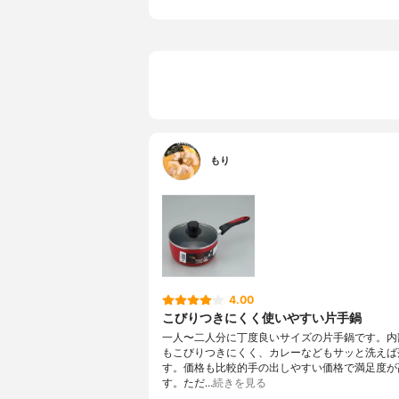
蓋付き
〇
保証期間
なし
もり
4.00
こびりつきにくく使いやすい片手鍋
一人〜二人分に丁度良いサイズの片手鍋です。内
もこびりつきにくく、カレーなどもサッと洗えば
す。価格も比較的手の出しやすい価格で満足度が
す。ただ…
続きを見る