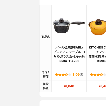
商品名
パール金属(PEARL)
KITCHEN 
プレミアムマーブル IH
チンシ
対応ガラス蓋付片手鍋
無加水鍋 片手
18cm H-4236
KMKS
口コミ
3.09
(1)
評価
値段
¥1,848
¥3,4
料金