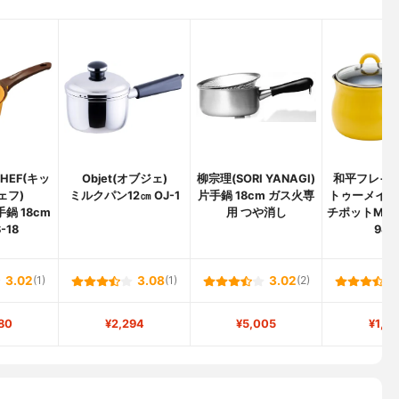
CHEF(キッ
Objet(オブジェ)
柳宗理(SORI YANAGI)
和平フレイズ(
ェフ)
ミルクパン12㎝ OJ-1
片手鍋 18cm ガス火専
トゥーメイ I
鍋 18cm
用 つや消し
チポットM 14
-18
947
3.02
(1)
3.08
(1)
3.02
(2)
80
¥2,294
¥5,005
¥1,6