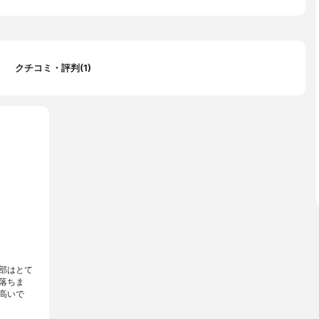
クチコミ・評判(1)
部はとて
落ちま
高いで