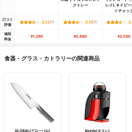
クトレー
レイL ネイビ
トチェッ
口コミ
3.12
(1)
3.15
(1)
3
評価
値段
¥1,290
¥2,480
¥2,530
料金
食器・グラス・カトラリーの関連商品
GLOBAL(グローバル)
Nestle(ネスレ)