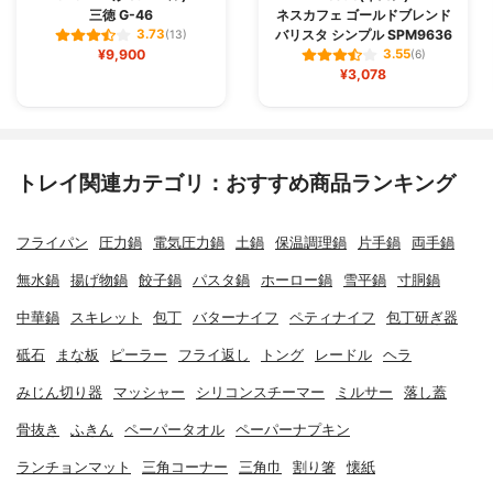
三徳 G-46
ネスカフェ ゴールドブレンド
バリスタ シンプル SPM9636
3.73
(13)
¥9,900
3.55
(6)
¥3,078
トレイ関連カテゴリ：おすすめ商品ランキング
フライパン
圧力鍋
電気圧力鍋
土鍋
保温調理鍋
片手鍋
両手鍋
無水鍋
揚げ物鍋
餃子鍋
パスタ鍋
ホーロー鍋
雪平鍋
寸胴鍋
中華鍋
スキレット
包丁
バターナイフ
ペティナイフ
包丁研ぎ器
砥石
まな板
ピーラー
フライ返し
トング
レードル
ヘラ
みじん切り器
マッシャー
シリコンスチーマー
ミルサー
落し蓋
骨抜き
ふきん
ペーパータオル
ペーパーナプキン
ランチョンマット
三角コーナー
三角巾
割り箸
懐紙