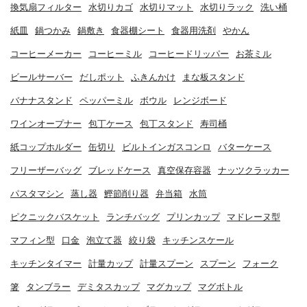
換気扇フィルター
水切りカゴ
水切りマット
水切りラック
洗い桶
紙皿
鍋つかみ
鍋敷き
食器棚シート
食器用洗剤
やかん
コーヒーメーカー
コーヒーミル
コーヒードリッパー
お茶ミル
ビールサーバー
だしポット
ふきんかけ
まな板スタンド
バナナスタンド
ペッパーミル
ボウル
レンジボード
ワインオープナー
包丁ケース
包丁スタンド
寿司桶
紙コップホルダー
缶切り
ビルトインガスコンロ
バターケース
フリーザーバッグ
ブレッドケース
真空保存容器
ナッツクラッカー
パスタマシン
蒸し器
鰹節削り器
弁当箱
水筒
ピクニックバスケット
ランチバッグ
プリンカップ
マドレーヌ型
マフィン型
口金
泡立て器
絞り袋
キッチンスケール
キッチンタイマー
計量カップ
計量スプーン
スプーン
フォーク
箸
タンブラー
デミタスカップ
マグカップ
マグボトル