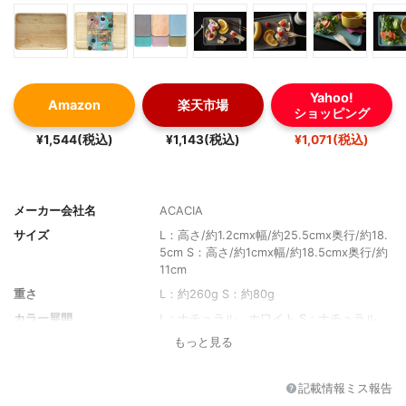
Yahoo!
Amazon
楽天市場
ショッピング
¥1,544(税込)
¥1,143(税込)
¥1,071(税込)
メーカー会社名
ACACIA
サイズ
L：高さ/約1.2cmx幅/約25.5cmx奥行/約18.
5cm S：高さ/約1cmx幅/約18.5cmx奥行/約
11cm
重さ
L：約260g S：約80g
カラー展開
L：ナチュラル、ホワイト S：ナチュラル、
ホワイト、パープル、ブルー、グレー
もっと見る
素材
ラバーウッド
機能
-
記載情報ミス報告