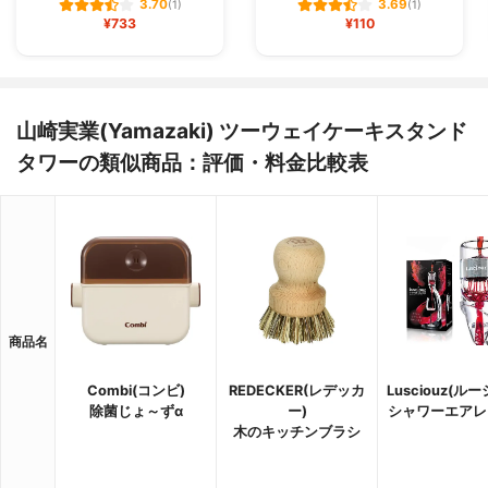
3.70
3.69
(1)
(1)
¥733
¥110
山崎実業(Yamazaki) ツーウェイケーキスタンド
タワーの類似商品：評価・料金比較表
商品名
Combi(コンビ)
REDECKER(レデッカ
Lusciouz(ル
除菌じょ～ずα
ー)
シャワーエアレ
木のキッチンブラシ