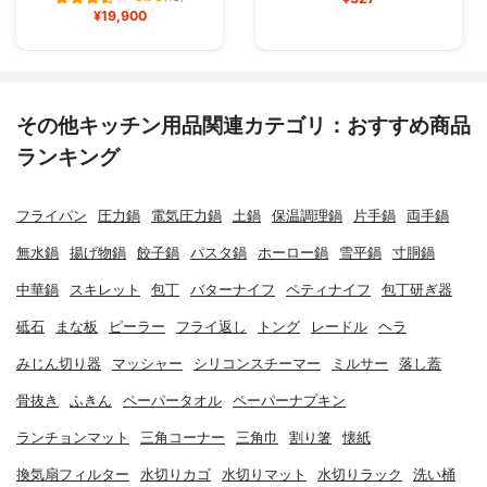
¥19,900
その他キッチン用品関連カテゴリ：おすすめ商品
ランキング
フライパン
圧力鍋
電気圧力鍋
土鍋
保温調理鍋
片手鍋
両手鍋
無水鍋
揚げ物鍋
餃子鍋
パスタ鍋
ホーロー鍋
雪平鍋
寸胴鍋
中華鍋
スキレット
包丁
バターナイフ
ペティナイフ
包丁研ぎ器
砥石
まな板
ピーラー
フライ返し
トング
レードル
ヘラ
みじん切り器
マッシャー
シリコンスチーマー
ミルサー
落し蓋
骨抜き
ふきん
ペーパータオル
ペーパーナプキン
ランチョンマット
三角コーナー
三角巾
割り箸
懐紙
換気扇フィルター
水切りカゴ
水切りマット
水切りラック
洗い桶