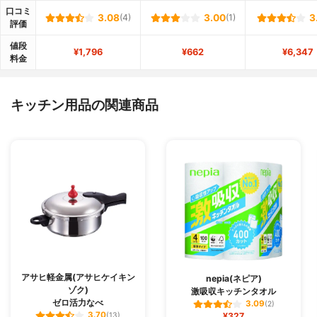
口コミ
3.08
(4)
3.00
(1)
3
評価
値段
¥1,796
¥662
¥6,347
料金
キッチン用品の関連商品
アサヒ軽金属(アサヒケイキン
nepia(ネピア)
ゾク)
激吸収キッチンタオル
ゼロ活力なべ
3.09
(2)
3.70
(13)
¥327