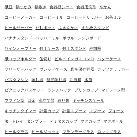
紙皿
鍋つかみ
鍋敷き
食器棚シート
食器用洗剤
やかん
コーヒーメーカー
コーヒーミル
コーヒードリッパー
お茶ミル
ビールサーバー
だしポット
ふきんかけ
まな板スタンド
バナナスタンド
ペッパーミル
ボウル
レンジボード
ワインオープナー
包丁ケース
包丁スタンド
寿司桶
紙コップホルダー
缶切り
ビルトインガスコンロ
バターケース
フリーザーバッグ
ブレッドケース
真空保存容器
ナッツクラッカー
パスタマシン
蒸し器
鰹節削り器
弁当箱
水筒
ピクニックバスケット
ランチバッグ
プリンカップ
マドレーヌ型
マフィン型
口金
泡立て器
絞り袋
キッチンスケール
キッチンタイマー
計量カップ
計量スプーン
スプーン
フォーク
箸
トレイ
タンブラー
デミタスカップ
マグカップ
マグボトル
ビールグラス
ビールジョッキ
ブランデーグラス
ロックグラス