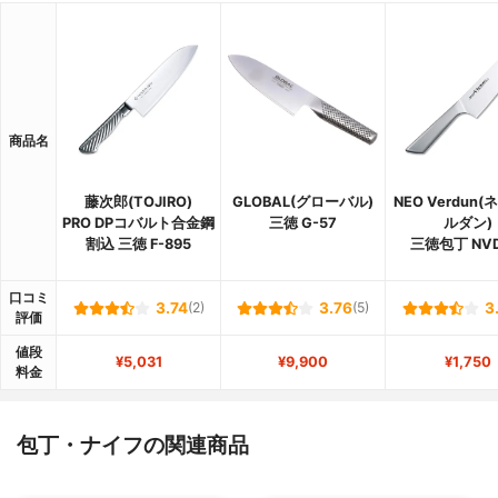
商品名
藤次郎(TOJIRO)
GLOBAL(グローバル)
NEO Verdun
PRO DPコバルト合金鋼
三徳 G-57
ルダン)
割込 三徳 F-895
三徳包丁 NVD
口コミ
3.74
(2)
3.76
(5)
3
評価
値段
¥5,031
¥9,900
¥1,750
料金
包丁・ナイフの関連商品