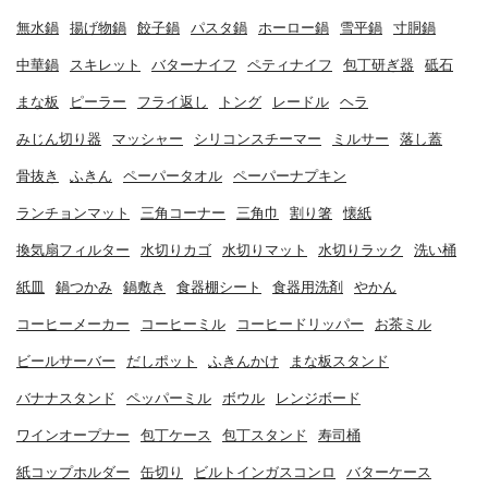
無水鍋
揚げ物鍋
餃子鍋
パスタ鍋
ホーロー鍋
雪平鍋
寸胴鍋
中華鍋
スキレット
バターナイフ
ペティナイフ
包丁研ぎ器
砥石
まな板
ピーラー
フライ返し
トング
レードル
ヘラ
みじん切り器
マッシャー
シリコンスチーマー
ミルサー
落し蓋
骨抜き
ふきん
ペーパータオル
ペーパーナプキン
ランチョンマット
三角コーナー
三角巾
割り箸
懐紙
換気扇フィルター
水切りカゴ
水切りマット
水切りラック
洗い桶
紙皿
鍋つかみ
鍋敷き
食器棚シート
食器用洗剤
やかん
コーヒーメーカー
コーヒーミル
コーヒードリッパー
お茶ミル
ビールサーバー
だしポット
ふきんかけ
まな板スタンド
バナナスタンド
ペッパーミル
ボウル
レンジボード
ワインオープナー
包丁ケース
包丁スタンド
寿司桶
紙コップホルダー
缶切り
ビルトインガスコンロ
バターケース