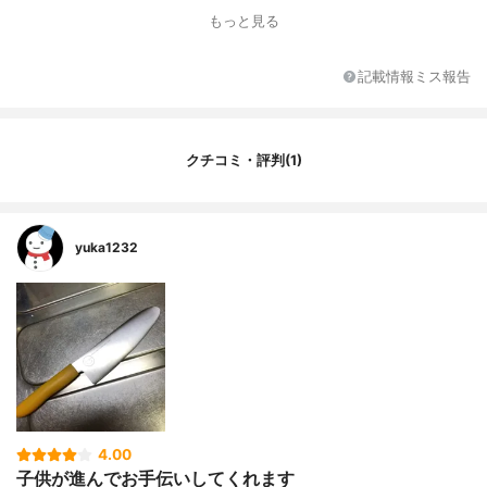
全長
23.5cm
もっと見る
刃の素材
ステンレス鋼
カラー展開
イエロー
記載情報ミス報告
セット商品
-
刃の色
シルバー
刃渡りのバリエーション
-
クチコミ・評判(1)
刃渡りの長さ
13cm
種類
子ども用包丁
セット内容
-
yuka1232
付属品
取扱説明書
サイズ
全長235mm×幅40mm×高さ15mm
4.00
子供が進んでお手伝いしてくれます