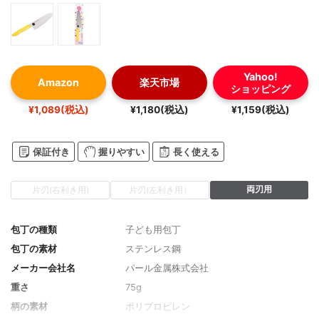
Yahoo!
Amazon
楽天市場
ショッピング
¥1,089(税込)
¥1,180(税込)
¥1,159(税込)
保証付き
握りやすい
長く使える
両刃用
片刃(右利き用)
片刃(左利き用）
包丁の種類
子ども用包丁
包丁の素材
ステンレス鋼
メーカー会社名
パール金属株式会社
重さ
75g
柄の素材
ポリプロピレン