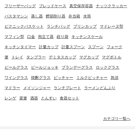
フリーザーバッグ
ブレッドケース
真空保存容器
ナッツクラッカー
パスタマシン
蒸し器
鰹節削り器
弁当箱
水筒
ピクニックバスケット
ランチバッグ
プリンカップ
マドレーヌ型
マフィン型
口金
泡立て器
絞り袋
キッチンスケール
キッチンタイマー
計量カップ
計量スプーン
スプーン
フォーク
箸
トレイ
タンブラー
デミタスカップ
マグカップ
マグボトル
ビールグラス
ビールジョッキ
ブランデーグラス
ロックグラス
ワイングラス
焼酎グラス
ピッチャー
ミルクピッチャー
急須
マドラー
メイソンジャー
ランチプレート
ラーメンどんぶり
レンゲ
菜箸
酒器
とんすい
食器セット
カテゴリ一覧へ