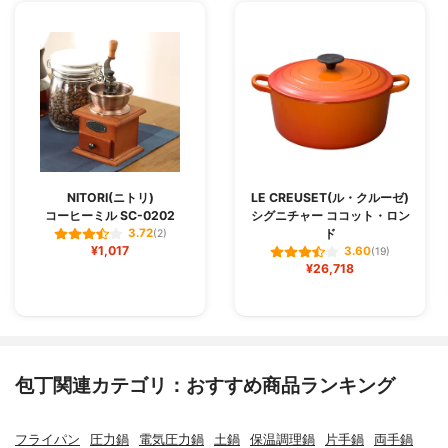
NITORI(ニトリ)
LE CREUSET(ル・クルーゼ)
コーヒーミル SC-0202
シグニチャー ココット・ロン
ド
3.72
(2)
¥1,017
3.60
(19)
¥26,718
包丁関連カテゴリ：おすすめ商品ランキング
フライパン
圧力鍋
電気圧力鍋
土鍋
保温調理鍋
片手鍋
両手鍋