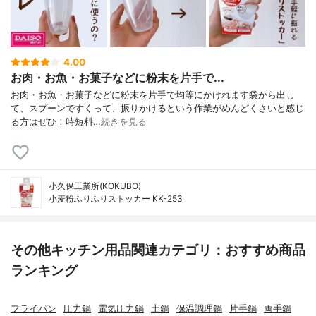
4.00
お肉・お魚・お菓子などに粉末を片手で...
お肉・お魚・お菓子などに粉末を片手で均等にかけれます袋から出し
て、スプーンですくって、振りかけるという作業がめんどくさいと感じ
る方はぜひ！時短料…
続きを見る
小久保工業所(KOKUBO)
小麦粉ふりふりストッカー KK-253
その他キッチン用品関連カテゴリ：おすすめ商品
ランキング
フライパン
圧力鍋
電気圧力鍋
土鍋
保温調理鍋
片手鍋
両手鍋