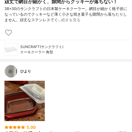
頑丈で網目が細かく、隙間からクッキーが落ちない！
38×30のサンクラフトの日本製ケーキクーラー。網目が細かく格子状に
なっているのでクッキーなど薄く小さな焼き菓子も隙間から落ちたりし
ません。頑丈なステンレスでぐ…
続きを見る
SUNCRAFT(サンクラフト)
ケーキクーラー 角型
ひより
5.00