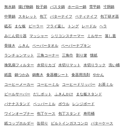
無水鍋
揚げ物鍋
餃子鍋
パスタ鍋
ホーロー鍋
雪平鍋
寸胴鍋
中華鍋
スキレット
包丁
バターナイフ
ペティナイフ
包丁研ぎ器
砥石
まな板
ピーラー
フライ返し
トング
レードル
ヘラ
みじん切り器
マッシャー
シリコンスチーマー
ミルサー
落し蓋
骨抜き
ふきん
ペーパータオル
ペーパーナプキン
ランチョンマット
三角コーナー
三角巾
割り箸
懐紙
換気扇フィルター
水切りカゴ
水切りマット
水切りラック
洗い桶
紙皿
鍋つかみ
鍋敷き
食器棚シート
食器用洗剤
やかん
コーヒーメーカー
コーヒーミル
コーヒードリッパー
お茶ミル
ビールサーバー
だしポット
ふきんかけ
まな板スタンド
バナナスタンド
ペッパーミル
ボウル
レンジボード
ワインオープナー
包丁ケース
包丁スタンド
寿司桶
紙コップホルダー
缶切り
ビルトインガスコンロ
バターケース