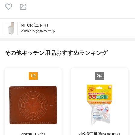
NITORI(ニトリ)
2WAYペダルペール
その他キッチン用品おすすめランキング
1位
2位
cotta(コッタ)
小久保工業所(KOKUBO)