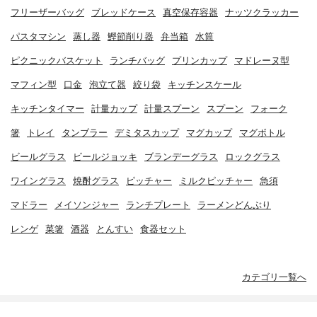
フリーザーバッグ
ブレッドケース
真空保存容器
ナッツクラッカー
パスタマシン
蒸し器
鰹節削り器
弁当箱
水筒
ピクニックバスケット
ランチバッグ
プリンカップ
マドレーヌ型
マフィン型
口金
泡立て器
絞り袋
キッチンスケール
キッチンタイマー
計量カップ
計量スプーン
スプーン
フォーク
箸
トレイ
タンブラー
デミタスカップ
マグカップ
マグボトル
ビールグラス
ビールジョッキ
ブランデーグラス
ロックグラス
ワイングラス
焼酎グラス
ピッチャー
ミルクピッチャー
急須
マドラー
メイソンジャー
ランチプレート
ラーメンどんぶり
レンゲ
菜箸
酒器
とんすい
食器セット
カテゴリ一覧へ