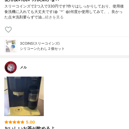
スリーコインズで2つ入で330円です?作りはしっかりしており、使用後
食洗機に入れても大丈夫です(◍ ´꒳` ◍)何度か使用してみて、、良かっ
た点☆洗剤要らずで油…
続きを見る
3COINS(スリーコインズ)
シリコーンたわし２個セット
メル
5.00
おいしいお茶が飲めるよ