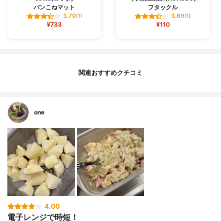
パンこねマット
フタックル
3.70
3.69
(1)
(1)
¥733
¥110
関連おすすめクチコミ
one
4.00
電子レンジで時短！