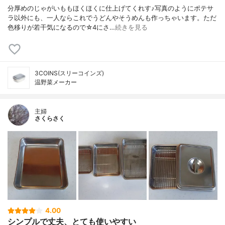
分厚めのじゃがいももほくほくに仕上げてくれす♪写真のようにポテサ
ラ以外にも、一人ならこれでうどんやそうめんも作っちゃいます。ただ
色移りが若干気になるので☆4にさ…
続きを見る
3COINS(スリーコインズ)
温野菜メーカー
主婦
さくらさく
4.00
シンプルで丈夫、とても使いやすい