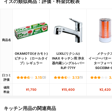
イズの類似商品：評価・料金比較表
商品名
OKAMOTO(オカモト)
LIXIL(リクシル)
メテック
ピチット （ロールタイ
INAX キッチン用 浄水
イージーバター
プ）レギュラー
器内蔵シングルレバー
ターフォー
RJF-771Y
SGCEBM-
口コミ
3.15
(3)
3.13
(1)
3
評価
値段
¥1,750
¥15,400
¥2,420
料金
キッチン用品の関連商品