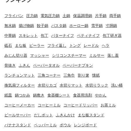
フライパン
圧力鍋
電気圧力鍋
土鍋
保温調理鍋
片手鍋
両手鍋
無水鍋
揚げ物鍋
餃子鍋
パスタ鍋
ホーロー鍋
雪平鍋
寸胴鍋
中華鍋
スキレット
包丁
バターナイフ
ペティナイフ
包丁研ぎ器
砥石
まな板
ピーラー
フライ返し
トング
レードル
ヘラ
みじん切り器
マッシャー
シリコンスチーマー
ミルサー
落し蓋
骨抜き
ふきん
ペーパータオル
ペーパーナプキン
ランチョンマット
三角コーナー
三角巾
割り箸
懐紙
換気扇フィルター
水切りカゴ
水切りマット
水切りラック
洗い桶
紙皿
鍋つかみ
鍋敷き
食器棚シート
食器用洗剤
やかん
コーヒーメーカー
コーヒーミル
コーヒードリッパー
お茶ミル
ビールサーバー
だしポット
ふきんかけ
まな板スタンド
バナナスタンド
ペッパーミル
ボウル
レンジボード