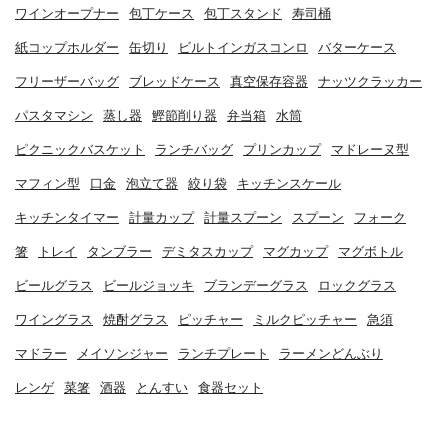
ワインオープナー
包丁ケース
包丁スタンド
寿司桶
紙コップホルダー
缶切り
ビルトインガスコンロ
バターケース
フリーザーバッグ
ブレッドケース
真空保存容器
ナッツクラッカー
パスタマシン
蒸し器
鰹節削り器
弁当箱
水筒
ピクニックバスケット
ランチバッグ
プリンカップ
マドレーヌ型
マフィン型
口金
泡立て器
絞り袋
キッチンスケール
キッチンタイマー
計量カップ
計量スプーン
スプーン
フォーク
箸
トレイ
タンブラー
デミタスカップ
マグカップ
マグボトル
ビールグラス
ビールジョッキ
ブランデーグラス
ロックグラス
ワイングラス
焼酎グラス
ピッチャー
ミルクピッチャー
急須
マドラー
メイソンジャー
ランチプレート
ラーメンどんぶり
レンゲ
菜箸
酒器
とんすい
食器セット