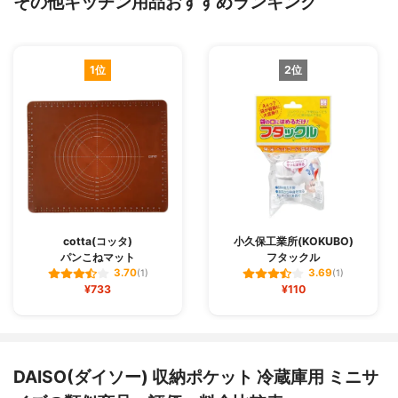
その他キッチン用品おすすめランキング
1位
2位
cotta(コッタ)
小久保工業所(KOKUBO)
パンこねマット
フタックル
3.70
3.69
(1)
(1)
¥733
¥110
DAISO(ダイソー) 収納ポケット 冷蔵庫用 ミニサ