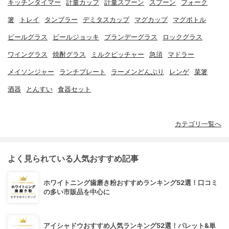
キッチンタイマー
計量カップ
計量スプーン
スプーン
フォーク
箸
トレイ
タンブラー
デミタスカップ
マグカップ
マグボトル
ビールグラス
ビールジョッキ
ブランデーグラス
ロックグラス
ワイングラス
焼酎グラス
ミルクピッチャー
急須
マドラー
メイソンジャー
ランチプレート
ラーメンどんぶり
レンゲ
菜箸
酒器
とんすい
食器セット
カテゴリ一覧へ
よく見られている人気おすすめ記事
ホワイトニング歯磨き粉おすすめランキング52選！口コミ
の多い市販品を中心に
アイシャドウおすすめ人気ランキング52選！パレット&単