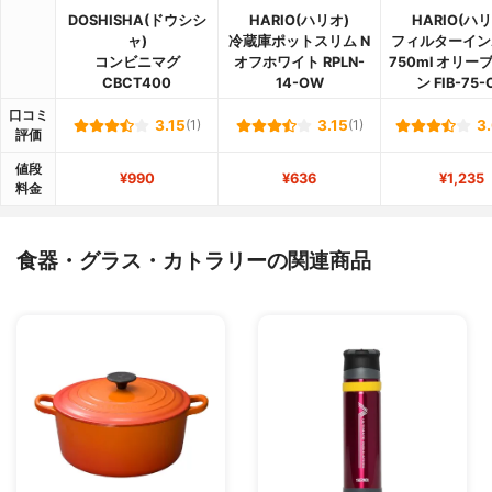
DOSHISHA(ドウシシ
HARIO(ハリオ)
HARIO(ハリ
ャ)
冷蔵庫ポットスリム N
フィルターイン
コンビニマグ
オフホワイト RPLN-
750ml オリー
CBCT400
14-OW
ン FIB-75-
口コミ
3.15
(1)
3.15
(1)
3
評価
値段
¥990
¥636
¥1,235
料金
食器・グラス・カトラリーの関連商品