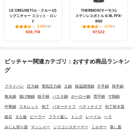
LE CREUSET(ル・クルーゼ)
THERMOS(サーモス)
シグニチャー ココット・ロン
ステンレスボトル 0.9L FFX-
ド
900
3.60
3.15
(19)
(1)
¥26,718
¥7,522
ピッチャー関連カテゴリ：おすすめ商品ランキン
グ
フライパン
圧力鍋
電気圧力鍋
土鍋
保温調理鍋
片手鍋
両手鍋
無水鍋
揚げ物鍋
餃子鍋
パスタ鍋
ホーロー鍋
雪平鍋
寸胴鍋
中華鍋
スキレット
包丁
バターナイフ
ペティナイフ
包丁研ぎ器
砥石
まな板
ピーラー
フライ返し
トング
レードル
ヘラ
みじん切り器
マッシャー
シリコンスチーマー
ミルサー
落し蓋