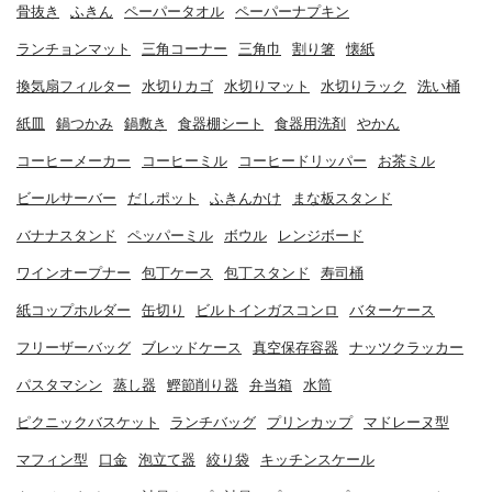
骨抜き
ふきん
ペーパータオル
ペーパーナプキン
ランチョンマット
三角コーナー
三角巾
割り箸
懐紙
換気扇フィルター
水切りカゴ
水切りマット
水切りラック
洗い桶
紙皿
鍋つかみ
鍋敷き
食器棚シート
食器用洗剤
やかん
コーヒーメーカー
コーヒーミル
コーヒードリッパー
お茶ミル
ビールサーバー
だしポット
ふきんかけ
まな板スタンド
バナナスタンド
ペッパーミル
ボウル
レンジボード
ワインオープナー
包丁ケース
包丁スタンド
寿司桶
紙コップホルダー
缶切り
ビルトインガスコンロ
バターケース
フリーザーバッグ
ブレッドケース
真空保存容器
ナッツクラッカー
パスタマシン
蒸し器
鰹節削り器
弁当箱
水筒
ピクニックバスケット
ランチバッグ
プリンカップ
マドレーヌ型
マフィン型
口金
泡立て器
絞り袋
キッチンスケール