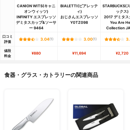
CANION WITS(キャニ
BIALETTI(ビアレッテ
STARBUCKS
オンウィッツ)
ィ)
ックス)
INFINITY エスプレッソ
おじさんエスプレッソ
2017 デミタ
デミタスカップ&ソーサ
Y0TZ098
You Are H
ー 9464
Collection J
口コミ
3.04
(1)
3.00
(1)
3
評価
値段
¥880
¥11,694
¥2,720
料金
食器・グラス・カトラリーの関連商品