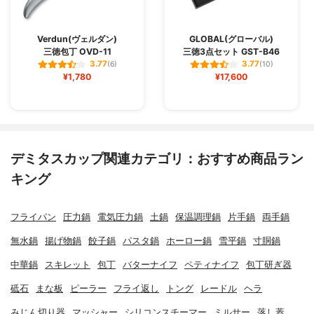
Verdun(ヴェルダン)
GLOBAL(グローバル)
三徳包丁 OVD-11
三徳3点セット GST-B46
3.77
3.77
(6)
(10)
¥1,780
¥17,600
デミタスカップ関連カテゴリ：おすすめ商品ラン
キング
フライパン
圧力鍋
電気圧力鍋
土鍋
保温調理鍋
片手鍋
両手鍋
無水鍋
揚げ物鍋
餃子鍋
パスタ鍋
ホーロー鍋
雪平鍋
寸胴鍋
中華鍋
スキレット
包丁
バターナイフ
ペティナイフ
包丁研ぎ器
砥石
まな板
ピーラー
フライ返し
トング
レードル
ヘラ
みじん切り器
マッシャー
シリコンスチーマー
ミルサー
落し蓋