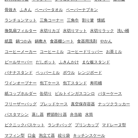
骨抜き
ふきん
ペーパータオル
ペーパーナプキン
ランチョンマット
三角コーナー
三角巾
割り箸
懐紙
換気扇フィルター
水切りカゴ
水切りマット
水切りラック
洗い桶
紙皿
鍋つかみ
鍋敷き
食器棚シート
食器用洗剤
やかん
コーヒーメーカー
コーヒーミル
コーヒードリッパー
お茶ミル
ビールサーバー
だしポット
ふきんかけ
まな板スタンド
バナナスタンド
ペッパーミル
ボウル
レンジボード
ワインオープナー
包丁ケース
包丁スタンド
寿司桶
紙コップホルダー
缶切り
ビルトインガスコンロ
バターケース
フリーザーバッグ
ブレッドケース
真空保存容器
ナッツクラッカー
パスタマシン
蒸し器
鰹節削り器
弁当箱
水筒
ピクニックバスケット
ランチバッグ
プリンカップ
マドレーヌ型
マフィン型
口金
泡立て器
絞り袋
キッチンスケール