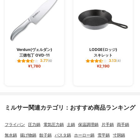
Verdun(ヴェルダン)
LODGE(ロッジ)
三徳包丁 OVD-11
スキレット
3.77
3.13
(6)
(4)
¥1,780
¥2,190
ミルサー関連カテゴリ：おすすめ商品ランキング
フライパン
圧力鍋
電気圧力鍋
土鍋
保温調理鍋
片手鍋
両手鍋
無水鍋
揚げ物鍋
餃子鍋
パスタ鍋
ホーロー鍋
雪平鍋
寸胴鍋