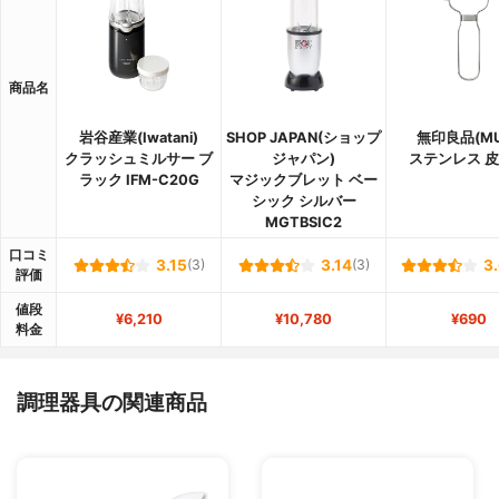
商品名
岩谷産業(Iwatani)
SHOP JAPAN(ショップ
無印良品(MU
クラッシュミルサー ブ
ジャパン)
ステンレス 
ラック IFM-C20G
マジックブレット ベー
シック シルバー
MGTBSIC2
口コミ
3.15
(3)
3.14
(3)
3
評価
値段
¥6,210
¥10,780
¥690
料金
調理器具の関連商品