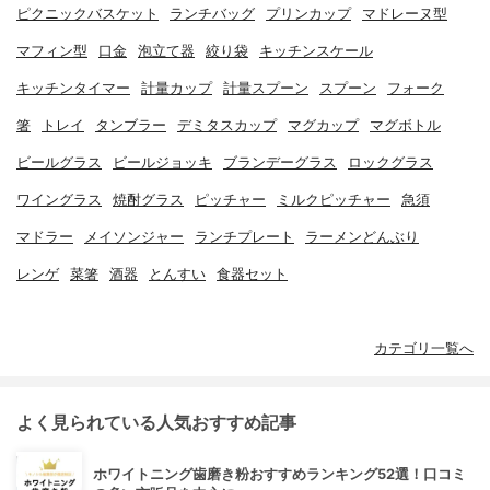
ピクニックバスケット
ランチバッグ
プリンカップ
マドレーヌ型
マフィン型
口金
泡立て器
絞り袋
キッチンスケール
キッチンタイマー
計量カップ
計量スプーン
スプーン
フォーク
箸
トレイ
タンブラー
デミタスカップ
マグカップ
マグボトル
ビールグラス
ビールジョッキ
ブランデーグラス
ロックグラス
ワイングラス
焼酎グラス
ピッチャー
ミルクピッチャー
急須
マドラー
メイソンジャー
ランチプレート
ラーメンどんぶり
レンゲ
菜箸
酒器
とんすい
食器セット
カテゴリ一覧へ
よく見られている人気おすすめ記事
ホワイトニング歯磨き粉おすすめランキング52選！口コミ