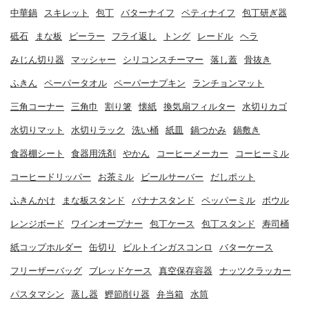
中華鍋
スキレット
包丁
バターナイフ
ペティナイフ
包丁研ぎ器
砥石
まな板
ピーラー
フライ返し
トング
レードル
ヘラ
みじん切り器
マッシャー
シリコンスチーマー
落し蓋
骨抜き
ふきん
ペーパータオル
ペーパーナプキン
ランチョンマット
三角コーナー
三角巾
割り箸
懐紙
換気扇フィルター
水切りカゴ
水切りマット
水切りラック
洗い桶
紙皿
鍋つかみ
鍋敷き
食器棚シート
食器用洗剤
やかん
コーヒーメーカー
コーヒーミル
コーヒードリッパー
お茶ミル
ビールサーバー
だしポット
ふきんかけ
まな板スタンド
バナナスタンド
ペッパーミル
ボウル
レンジボード
ワインオープナー
包丁ケース
包丁スタンド
寿司桶
紙コップホルダー
缶切り
ビルトインガスコンロ
バターケース
フリーザーバッグ
ブレッドケース
真空保存容器
ナッツクラッカー
パスタマシン
蒸し器
鰹節削り器
弁当箱
水筒