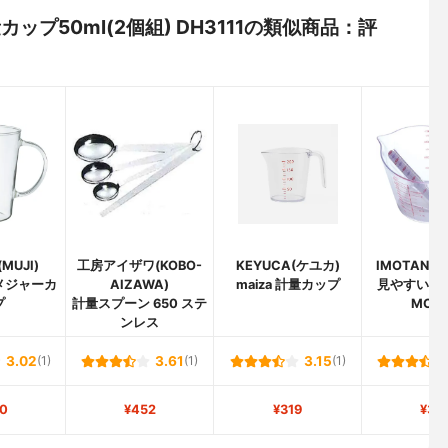
 計量カップ50ml(2個組) DH3111の類似商品：評
MUJI)
工房アイザワ(KOBO-
KEYUCA(ケユカ)
IMOTANI
メジャーカ
AIZAWA)
maiza 計量カップ
見やすい計
プ
計量スプーン 650 ステ
MC-1
ンレス
3.02
(1)
3.61
(1)
3.15
(1)
0
¥452
¥319
¥34