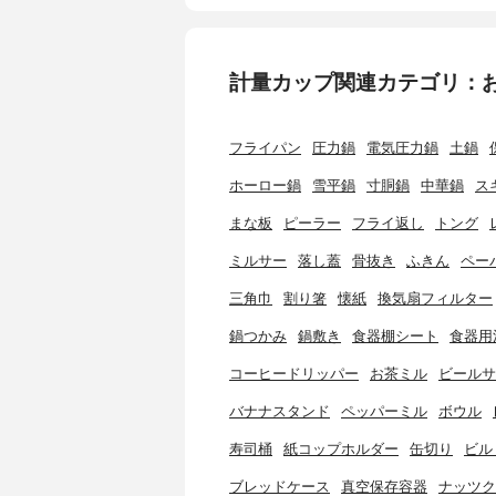
計量カップ関連カテゴリ：
フライパン
圧力鍋
電気圧力鍋
土鍋
ホーロー鍋
雪平鍋
寸胴鍋
中華鍋
ス
まな板
ピーラー
フライ返し
トング
ミルサー
落し蓋
骨抜き
ふきん
ペー
三角巾
割り箸
懐紙
換気扇フィルター
鍋つかみ
鍋敷き
食器棚シート
食器用
コーヒードリッパー
お茶ミル
ビールサ
バナナスタンド
ペッパーミル
ボウル
寿司桶
紙コップホルダー
缶切り
ビル
ブレッドケース
真空保存容器
ナッツク