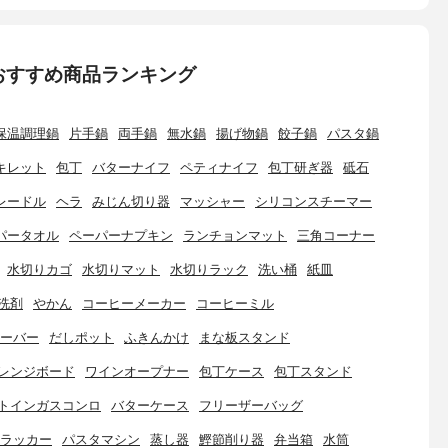
おすすめ商品ランキング
保温調理鍋
片手鍋
両手鍋
無水鍋
揚げ物鍋
餃子鍋
パスタ鍋
キレット
包丁
バターナイフ
ペティナイフ
包丁研ぎ器
砥石
レードル
ヘラ
みじん切り器
マッシャー
シリコンスチーマー
パータオル
ペーパーナプキン
ランチョンマット
三角コーナー
水切りカゴ
水切りマット
水切りラック
洗い桶
紙皿
洗剤
やかん
コーヒーメーカー
コーヒーミル
ーバー
だしポット
ふきんかけ
まな板スタンド
レンジボード
ワインオープナー
包丁ケース
包丁スタンド
トインガスコンロ
バターケース
フリーザーバッグ
ラッカー
パスタマシン
蒸し器
鰹節削り器
弁当箱
水筒