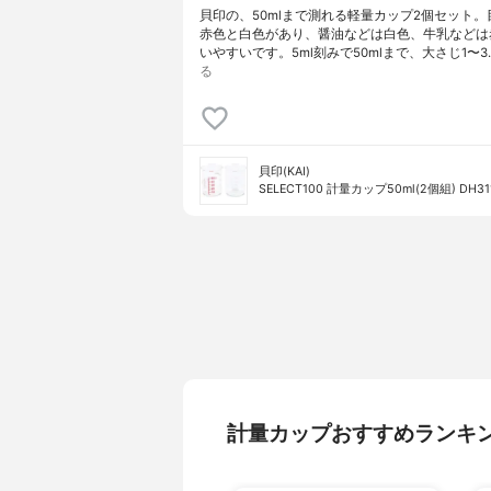
貝印の、50mlまで測れる軽量カップ2個セット。
赤色と白色があり、醤油などは白色、牛乳などは
いやすいです。5ml刻みで50mlまで、大さじ1〜3
る
貝印(KAI)
SELECT100 計量カップ50ml(2個組) DH31
計量カップおすすめランキ