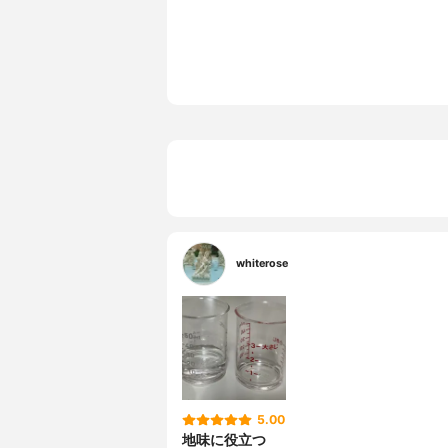
容量
70ml
耐熱性
-30〜100
目盛り
50ml、大さ
whiterose
5.00
地味に役立つ