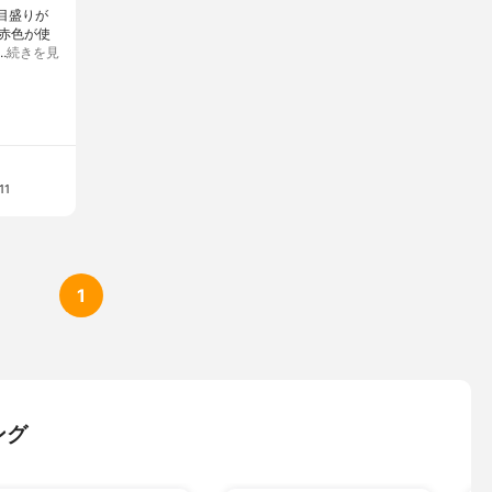
目盛りが
赤色が使
…
続きを見
11
1
ング