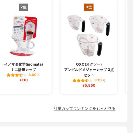
2位
3位
イノマタ化学(inomata)
OXO(オクソー)
ミニ計量カップ
アングルドメジャーカップ 3点
セット
3.60
(5)
¥110
3.15
(2)
¥5,850
計量カップランキングをもっと見る