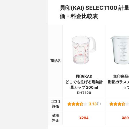
貝印(KAI) SELECT100
価・料金比較表
商品名
貝印(KAI)
無印良品(
どこでも注げる耐熱計
耐熱ガラス
量カップ 200ml
ッ
DH7120
口コミ
3.13
(1)
評価
値段
¥294
¥89
料金