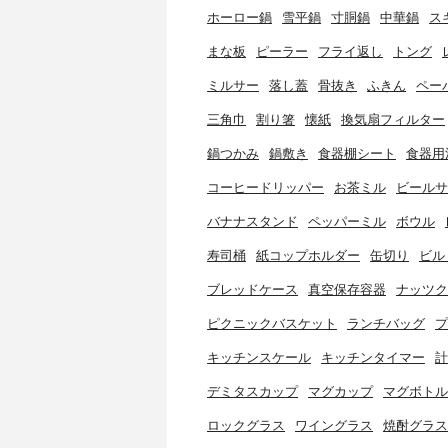
ホーロー鍋
雪平鍋
寸胴鍋
中華鍋
ス
まな板
ピーラー
フライ返し
トング
ミルサー
落し蓋
骨抜き
ふきん
ペー
三角巾
割り箸
懐紙
換気扇フィルター
鍋つかみ
鍋敷き
食器棚シート
食器用
コーヒードリッパー
お茶ミル
ビールサ
バナナスタンド
ペッパーミル
ボウル
寿司桶
紙コップホルダー
缶切り
ビル
ブレッドケース
真空保存容器
ナッツク
ピクニックバスケット
ランチバッグ
プ
キッチンスケール
キッチンタイマー
計
デミタスカップ
マグカップ
マグボトル
ロックグラス
ワイングラス
焼酎グラス