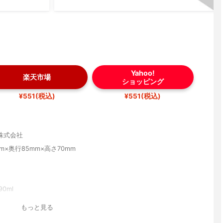
Yahoo!
楽天市場
ショッピング
¥551(税込)
¥551(税込)
株式会社
mm×奥行85mm×高さ70mm
90ml
度100度、耐冷温度-10度ハンドル耐熱温度180度、耐冷温度-10
もっと見る