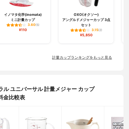
イノマタ化学(inomata)
OXO(オクソー)
ミニ計量カップ
アングルドメジャーカップ 3点
セット
3.60
(5)
¥110
3.15
(2)
¥5,850
計量カップランキングをもっと見る
ュラル ユニバーサル 計量メジャー カップ
・料金比較表