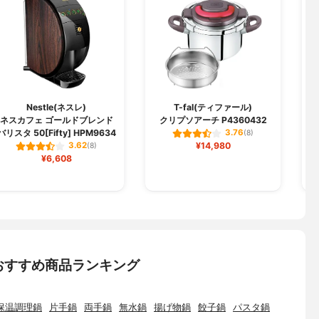
Nestle(ネスレ)
T-fal(ティファール)
ネスカフェ ゴールドブレンド
クリプソアーチ P4360432
バリスタ 50[Fifty] HPM9634
3.76
(8)
¥14,980
3.62
(8)
¥6,608
おすすめ商品ランキング
保温調理鍋
片手鍋
両手鍋
無水鍋
揚げ物鍋
餃子鍋
パスタ鍋