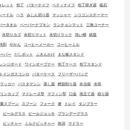
キレット
包丁
バターナイフ
ペティナイフ
包丁研ぎ器
砥石
レードル
ヘラ
みじん切り器
マッシャー
シリコンスチーマー
パータオル
ペーパーナプキン
ランチョンマット
三角コーナー
水切りカゴ
水切りマット
水切りラック
洗い桶
紙皿
洗剤
やかん
コーヒーメーカー
コーヒーミル
ーバー
だしポット
ふきんかけ
まな板スタンド
レンジボード
ワインオープナー
包丁ケース
包丁スタンド
トインガスコンロ
バターケース
フリーザーバッグ
ラッカー
パスタマシン
蒸し器
鰹節削り器
弁当箱
水筒
リンカップ
マドレーヌ型
マフィン型
口金
泡立て器
絞り袋
量スプーン
スプーン
フォーク
箸
トレイ
タンブラー
ビールグラス
ビールジョッキ
ブランデーグラス
ピッチャー
ミルクピッチャー
急須
マドラー