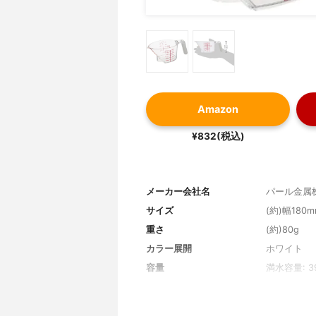
Amazon
¥832(税込)
メーカー会社名
パール金属
サイズ
(約)幅180
重さ
(約)80g
カラー展開
ホワイト
容量
満水容量: 3
耐熱性
◯本体耐熱温
度