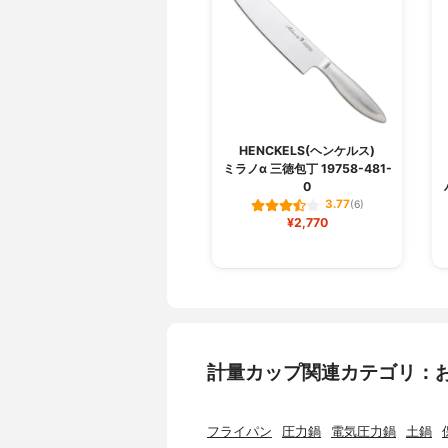
HENCKELS(ヘンケルス)
ミラノα 三徳包丁 19758-481-
0
3.77
(6)
¥2,770
計量カップ関連カテゴリ：
フライパン
圧力鍋
電気圧力鍋
土鍋