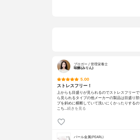
目盛り
300ml
ブロガー / 管理栄養士
味醂(みりん)
5.00
ストレスフリー！
上からも目盛りが見られるのでストレスフリーで
ら見られるタイプの他メーカーの製品は目盛り部
プを斜めに横断していて洗いにくかったりするの
こち…
続きを見る
パール金属(PEARL)