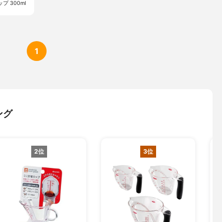
 300ml
1
ング
2位
3位