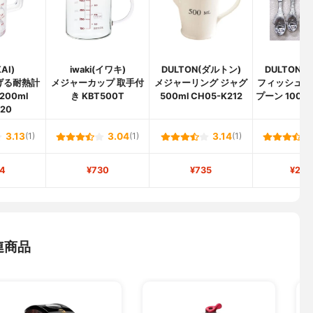
AI)
iwaki(イワキ)
DULTON(ダルトン)
DULTON(
げる耐熱計
メジャーカップ 取手付
メジャーリング ジャグ
フィッシュ メ
200ml
き KBT500T
500ml CH05-K212
プーン 100-
20
3.13
(1)
3.04
(1)
3.14
(1)
4
¥730
¥735
¥2,1
連商品