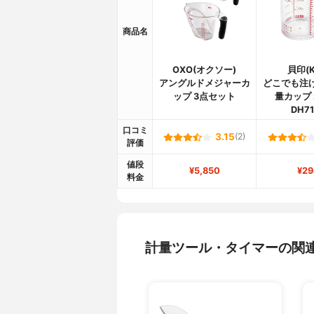
商品名
OXO(オクソー)
貝印(K
アングルドメジャーカ
どこでも注
ップ 3点セット
量カップ 
DH71
口コミ
3.15
(2)
評価
値段
¥5,850
¥29
料金
計量ツール・タイマーの関