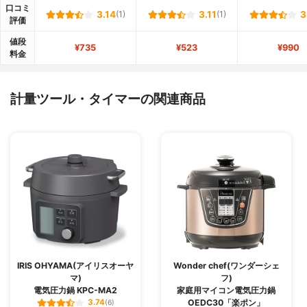
口コミ
3.14
(1)
3.11
(1)
3
評価
値段
¥735
¥523
¥990
料金
計量ツール・タイマーの関連商品
IRIS OHYAMA(アイリスオーヤ
Wonder chef(ワンダーシェ
マ)
フ)
電気圧力鍋 KPC-MA2
家庭用マイコン電気圧力鍋
OEDC30「楽ポン」
3.74
(6)