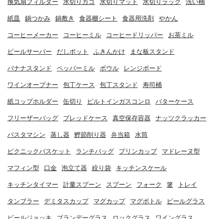
換気扇フィルター
水切りカゴ
水切りマット
水切りラック
洗い桶
紙皿
鍋つかみ
鍋敷き
食器棚シート
食器用洗剤
やかん
コーヒーメーカー
コーヒーミル
コーヒードリッパー
お茶ミル
ビールサーバー
だしポット
ふきんかけ
まな板スタンド
バナナスタンド
ペッパーミル
ボウル
レンジボード
ワインオープナー
包丁ケース
包丁スタンド
寿司桶
紙コップホルダー
缶切り
ビルトインガスコンロ
バターケース
フリーザーバッグ
ブレッドケース
真空保存容器
ナッツクラッカー
パスタマシン
蒸し器
鰹節削り器
弁当箱
水筒
ピクニックバスケット
ランチバッグ
プリンカップ
マドレーヌ型
マフィン型
口金
泡立て器
絞り袋
キッチンスケール
キッチンタイマー
計量スプーン
スプーン
フォーク
箸
トレイ
タンブラー
デミタスカップ
マグカップ
マグボトル
ビールグラス
ビールジョッキ
ブランデーグラス
ロックグラス
ワイングラス