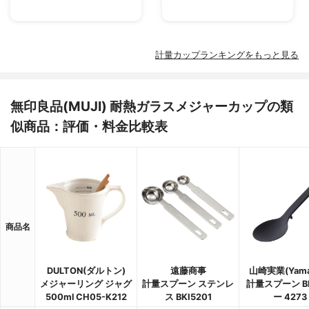
計量カップランキングをもっと見る
無印良品(MUJI) 耐熱ガラスメジャーカップの類
似商品：評価・料金比較表
商品名
DULTON(ダルトン)
遠藤商事
山崎実業(Yamaz
メジャーリング ジャグ
計量スプーン ステンレ
計量スプーン B
500ml CH05-K212
ス BKI5201
ー 4273