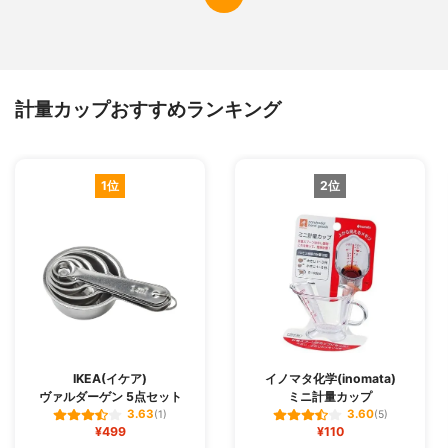
計量カップおすすめランキング
1位
2位
IKEA(イケア)
イノマタ化学(inomata)
ヴァルダーゲン 5点セット
ミニ計量カップ
3.63
3.60
(1)
(5)
¥499
¥110