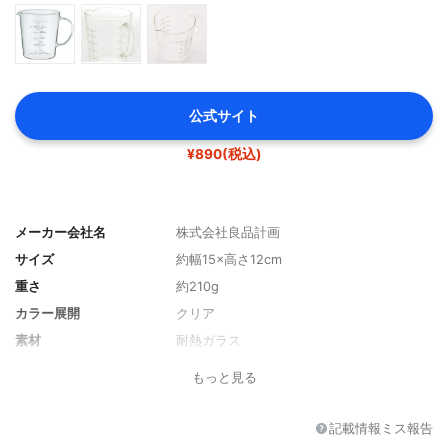
公式サイト
¥890(税込)
メーカー会社名
株式会社良品計画
サイズ
約幅15×高さ12cm
重さ
約210g
カラー展開
クリア
素材
耐熱ガラス
容量
約690ml
もっと見る
耐熱性
耐熱温度差：120℃
目盛り
500ml
記載情報ミス報告