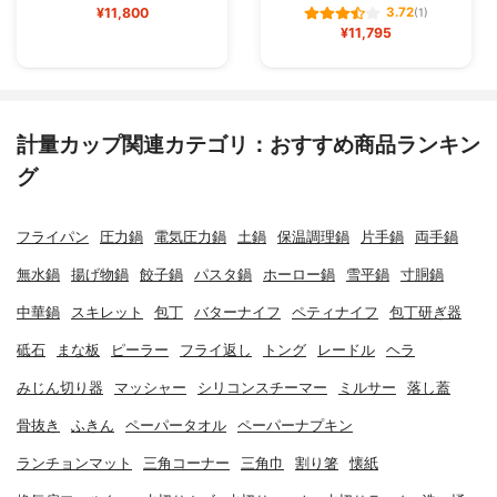
¥11,800
3.72
(1)
¥11,795
計量カップ関連カテゴリ：おすすめ商品ランキン
グ
フライパン
圧力鍋
電気圧力鍋
土鍋
保温調理鍋
片手鍋
両手鍋
無水鍋
揚げ物鍋
餃子鍋
パスタ鍋
ホーロー鍋
雪平鍋
寸胴鍋
中華鍋
スキレット
包丁
バターナイフ
ペティナイフ
包丁研ぎ器
砥石
まな板
ピーラー
フライ返し
トング
レードル
ヘラ
みじん切り器
マッシャー
シリコンスチーマー
ミルサー
落し蓋
骨抜き
ふきん
ペーパータオル
ペーパーナプキン
ランチョンマット
三角コーナー
三角巾
割り箸
懐紙