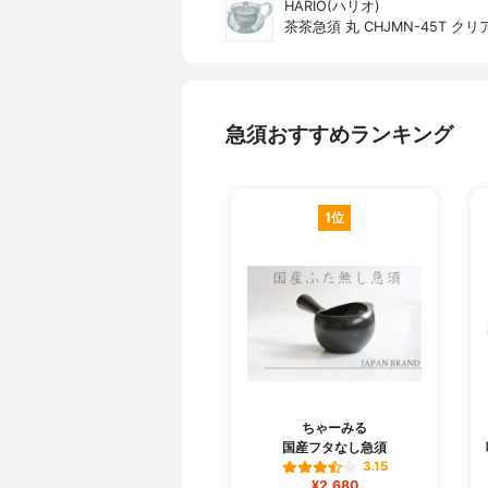
HARIO(ハリオ)
茶茶急須 丸 CHJMN-45T クリ
急須おすすめランキング
1位
ちゃーみる
国産フタなし急須
3.15
¥2,680