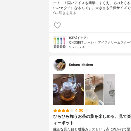
ー！！！固いアイスも簡単にすくえ、その上くる
いいカタチになるんです。大きさも子供サイズで
○…
続きを見る
IKEA(イケア)
CHOSIGT ホーシト アイスクリームスクー
102.082.45
Koharu_kitchen
4.00
ひらひら舞うお茶の葉を楽しめる、見て楽
ィーポット
繊細な見た目と耐熱ガラスという点に惹かれて購