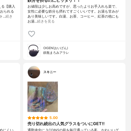
鉄分を摂るのにピッタリ！！
える【購入
お値段は少しお高めですが、思ったよりお手入れも楽で、
ておられる
女性に必要な鉄分も摂れてすごくいいです。お湯も甘みが
ト…
続き
あり美味しいです。白湯、お茶、コーヒー、紅茶の他にも
お湯…
続きを見る
OIGEN(おいげん)
鉄瓶まろみアラレ
スキニー
5.00
売り切れ続出の人気グラスをついにGET!!
めにくい
通勤途中に３COINSの前を毎日通っている私。かわいいグ