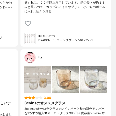
んとかわ
笑）私は、２０年以上愛用しています。柄の長さが約１３
かわいい
㎝と長いので、カップのアイスやプリン、小ぶりのボール
に入れ…
続きを見る
IKEA(イケア)
プ
DRAGON ドラゴーン スプーン 501.775.91
tty
3.00
しいテ
3coinsのオススメグラス
3coinsのオーロラグラス✨ レインボーと秋の新色アンバー
を1つずつ購入♥ オーロラグラス300円＋税 容量➣320ml 耐
入しまし