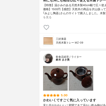
和にも洋にも相性◎広々使える木製トレー
【特徴】温かみのある天然木製40cm幅で広々使
価格】1500円【感想】天然木の商品を沢山扱っ
｢みよし陶器｣さんのサイトで購入しました。木製
を見る
三好漆器
天然木製トレー MZ-09
飲食店経営 / ライター
鈴木 まさ美
5.00
かわいくてすごく気に入っています
見た目がかわいい！密閉できて温かい飲み物が冷