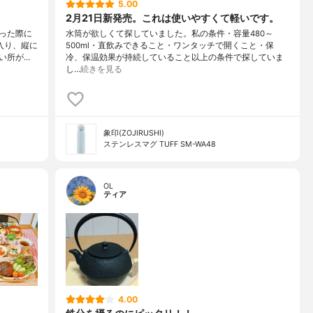
5.00
2月21日新発売。これは使いやすくて軽いです。
った際に
水筒が欲しくて探していました。私の条件・容量480～
入り、縦に
500ml・直飲みできること・ワンタッチで開くこと・保
い所が…
冷、保温効果が持続していること以上の条件で探していま
し…
続きを見る
象印(ZOJIRUSHI)
ステンレスマグ TUFF SM-WA48
OL
ティア
4.00