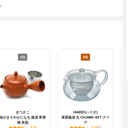
ア
2位
3位
きつさこ
HARIO(ハリオ)
味がまろやかになる 急須 常滑
茶茶急須 丸 CHJMN-45T クリ
焼 朱泥
ア
3.15
3.15
(5)