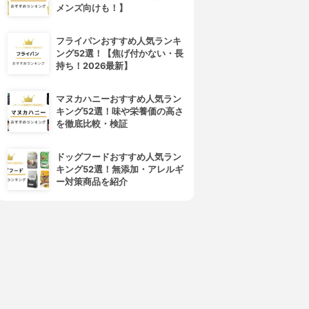
メンズ向けも！】
フライパンおすすめ人気ランキ
ング52選！【焦げ付かない・長
持ち！2026最新】
マヌカハニーおすすめ人気ラン
キング52選！味や栄養価の高さ
を徹底比較・検証
4位
5位
ドッグフードおすすめ人気ラン
キング52選！無添加・アレルギ
ー対策商品を紹介
白山陶器(HAKUSAN)
SALIU(サリュウ)
茶和 急須 白磁
結 YUI 土瓶急須
3.15
3.15
¥3,441
¥4,800