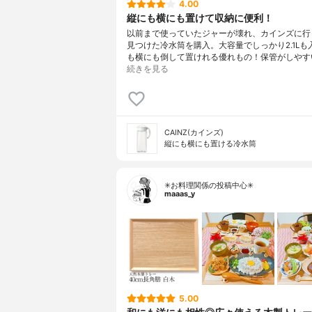
4.00
縦にも横にも置けて収納に便利！
以前まで使っていたジャーが壊れ、カインズに行
見つけた冷水筒を購入。大容量でしっかり2.1Lも
も横にも倒して置けれる優れもの！保管がしやす
続きを見る
CAINZ(カインズ)
縦にも横にも置ける冷水筒
✳お料理関係の投稿中心✳
maaas_y
5.00