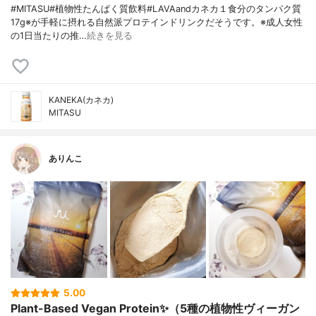
#MITASU#植物性たんぱく質飲料#LAVAandカネカ１食分のタンパク質
17g※が手軽に摂れる自然派プロテインドリンクだそうです。※成人女性
の1日当たりの推…
続きを見る
KANEKA(カネカ)
MITASU
ありんこ
5.00
Plant-Based Vegan Protein✨（5種の植物性ヴィーガン