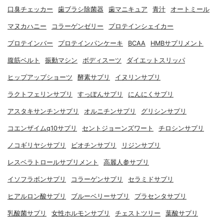
口臭チェッカー
歯ブラシ除菌器
歯マニキュア
青汁
オートミール
マヌカハニー
コラーゲンゼリー
プロテインシェイカー
プロテインバー
プロテインパンケーキ
BCAA
HMBサプリメント
腹筋ベルト
振動マシン
ボディスーツ
ダイエットスリッパ
ヒップアップショーツ
酵素サプリ
イヌリンサプリ
ラクトフェリンサプリ
すっぽんサプリ
にんにくサプリ
アスタキサンチンサプリ
オルニチンサプリ
グリシンサプリ
コエンザイムq10サプリ
セントジョーンズワート
チロシンサプリ
ノコギリヤシサプリ
ビオチンサプリ
リジンサプリ
レスベラトロールサプリメント
高麗人参サプリ
イソフラボンサプリ
コラーゲンサプリ
セラミドサプリ
ヒアルロン酸サプリ
ブルーベリーサプリ
プラセンタサプリ
乳酸菌サプリ
女性ホルモンサプリ
チェストツリー
葉酸サプリ