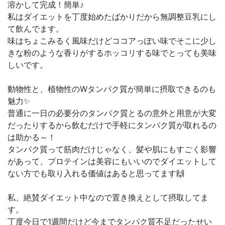
溶かして完成！簡単♪
私はダイエットを丁度始めたばかりだから無調整豆乳にし
て飲んでます。
味はちょこみるく風味だけどココアっぽい味でそこに少し
きな粉のような香りがするホッコリする味でとっても美味
しいです。
動物性と、植物性のWタンパク質が簡単に摂取できるのも
魅力✨
普通に一日の必要分のタンパク質とるの意外と用意が大変
だったりするから飲むだけで手軽にタンパク質が取れるの
は助かる～！
タンパク質って筋肉だけじゃなく、髪や肌にもすごく影響
があって、プロテインは美容にもいいのでダイエットして
ない方でも取り入れる価値はあると思ってます🙌
私、絶賛ダイエット中なので置き換えとして摂取してま
す。
丁度今日で1週間だけど今までタンパク質不足だったせい