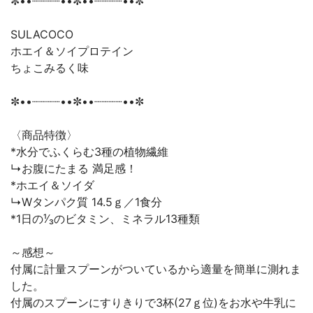
✼••┈┈┈┈••✼••┈┈┈┈••✼
SULACOCO
ホエイ＆ソイプロテイン
ちょこみるく味
✼••┈┈┈┈••✼••┈┈┈┈••✼
〈商品特徴〉
*水分でふくらむ3種の植物繊維
↳お腹にたまる 満足感！
*ホエイ＆ソイダ
↳Wタンパク質 14.5ｇ／1食分
*1日の¹∕₃のビタミン、ミネラル13種類
～感想～
付属に計量スプーンがついているから適量を簡単に測れま
した。
付属のスプーンにすりきりで3杯(27ｇ位)をお水や牛乳に