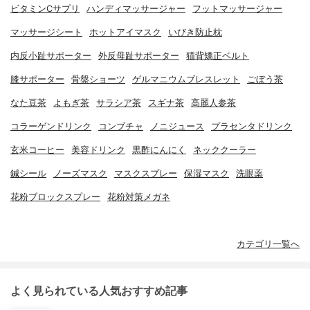
ビタミンCサプリ
ハンディマッサージャー
フットマッサージャー
マッサージシート
ホットアイマスク
いびき防止枕
内反小趾サポーター
外反母趾サポーター
猫背矯正ベルト
膝サポーター
骨盤ショーツ
ゲルマニウムブレスレット
ごぼう茶
なた豆茶
よもぎ茶
サラシア茶
スギナ茶
高麗人参茶
コラーゲンドリンク
コンブチャ
ノニジュース
プラセンタドリンク
玄米コーヒー
美容ドリンク
黒酢にんにく
ネッククーラー
鍼シール
ノーズマスク
マスクスプレー
保湿マスク
洗眼薬
花粉ブロックスプレー
花粉対策メガネ
カテゴリ一覧へ
よく見られている人気おすすめ記事