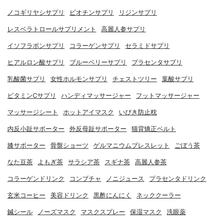
ノコギリヤシサプリ
ビオチンサプリ
リジンサプリ
レスベラトロールサプリメント
高麗人参サプリ
イソフラボンサプリ
コラーゲンサプリ
セラミドサプリ
ヒアルロン酸サプリ
ブルーベリーサプリ
プラセンタサプリ
乳酸菌サプリ
女性ホルモンサプリ
チェストツリー
葉酸サプリ
ビタミンCサプリ
ハンディマッサージャー
フットマッサージャー
マッサージシート
ホットアイマスク
いびき防止枕
内反小趾サポーター
外反母趾サポーター
猫背矯正ベルト
膝サポーター
骨盤ショーツ
ゲルマニウムブレスレット
ごぼう茶
なた豆茶
よもぎ茶
サラシア茶
スギナ茶
高麗人参茶
コラーゲンドリンク
コンブチャ
ノニジュース
プラセンタドリンク
玄米コーヒー
美容ドリンク
黒酢にんにく
ネッククーラー
鍼シール
ノーズマスク
マスクスプレー
保湿マスク
洗眼薬