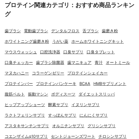
プロテイン関連カテゴリ：おすすめ商品ランキン
グ
歯ブラシ
電動歯ブラシ
デンタルフロス
舌ブラシ
歯磨き粉
ホワイトニング歯磨き粉
うがい薬
ホームホワイトニングキット
マウスウォッシュ
口腔洗浄器
口臭サプリ
口臭タブレット
口臭チェッカー
歯ブラシ除菌器
歯マニキュア
青汁
オートミール
マヌカハニー
コラーゲンゼリー
プロテインシェイカー
プロテインバー
プロテインパンケーキ
BCAA
HMBサプリメント
腹筋ベルト
振動マシン
ボディスーツ
ダイエットスリッパ
ヒップアップショーツ
酵素サプリ
イヌリンサプリ
ラクトフェリンサプリ
すっぽんサプリ
にんにくサプリ
アスタキサンチンサプリ
オルニチンサプリ
グリシンサプリ
コエンザイムq10サプリ
セントジョーンズワート
チロシンサプリ