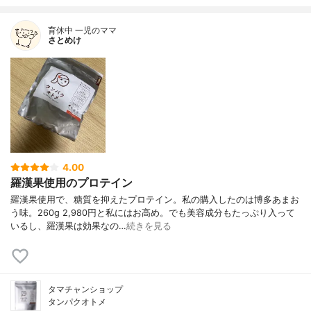
育休中 一児のママ
さとめけ
4.00
羅漢果使用のプロテイン
羅漢果使用で、糖質を抑えたプロテイン。私の購入したのは博多あまお
う味。260g 2,980円と私にはお高め。でも美容成分もたっぷり入って
いるし、羅漢果は効果なの…
続きを見る
タマチャンショップ
タンパクオトメ