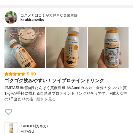
コスメと口コミが大好きな専業主婦
kirakiranoriko
5.00
ゴクゴク飲みやすい！ソイプロテインドリンク
#MITASU#植物性たんぱく質飲料#LAVAandカネカ１食分のタンパク質
17g※が手軽に摂れる自然派プロテインドリンクだそうです。※成人女性
の1日当たりの推…
続きを見る
KANEKA(カネカ)
MITASU