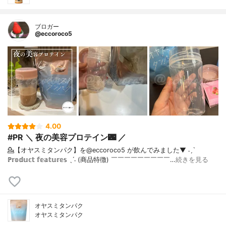
ブロガー
@eccoroco5
4.00
#PR ＼ 夜の美容プロテイン🌃 ／
💁【オヤスミタンパク】を@eccoroco5 が飲んでみました⁡⁡⁡⁡▼⁡ ˗ˏˋ
ℙ𝕣𝕠𝕕𝕦𝕔𝕥 𝕗𝕖𝕒𝕥𝕦𝕣𝕖𝕤 ˎˊ˗ (商品特徴) ￣￣￣￣￣￣￣￣￣…
続きを見る
オヤスミタンパク
オヤスミタンパク