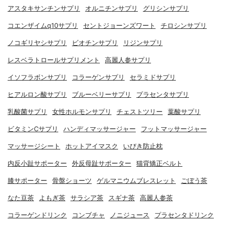
アスタキサンチンサプリ
オルニチンサプリ
グリシンサプリ
コエンザイムq10サプリ
セントジョーンズワート
チロシンサプリ
ノコギリヤシサプリ
ビオチンサプリ
リジンサプリ
レスベラトロールサプリメント
高麗人参サプリ
イソフラボンサプリ
コラーゲンサプリ
セラミドサプリ
ヒアルロン酸サプリ
ブルーベリーサプリ
プラセンタサプリ
乳酸菌サプリ
女性ホルモンサプリ
チェストツリー
葉酸サプリ
ビタミンCサプリ
ハンディマッサージャー
フットマッサージャー
マッサージシート
ホットアイマスク
いびき防止枕
内反小趾サポーター
外反母趾サポーター
猫背矯正ベルト
膝サポーター
骨盤ショーツ
ゲルマニウムブレスレット
ごぼう茶
なた豆茶
よもぎ茶
サラシア茶
スギナ茶
高麗人参茶
コラーゲンドリンク
コンブチャ
ノニジュース
プラセンタドリンク