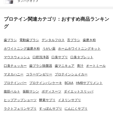
タンパクオトメ
プロテイン関連カテゴリ：おすすめ商品ランキン
グ
歯ブラシ
電動歯ブラシ
デンタルフロス
舌ブラシ
歯磨き粉
ホワイトニング歯磨き粉
うがい薬
ホームホワイトニングキット
マウスウォッシュ
口腔洗浄器
口臭サプリ
口臭タブレット
口臭チェッカー
歯ブラシ除菌器
歯マニキュア
青汁
オートミール
マヌカハニー
コラーゲンゼリー
プロテインシェイカー
プロテインバー
プロテインパンケーキ
BCAA
HMBサプリメント
腹筋ベルト
振動マシン
ボディスーツ
ダイエットスリッパ
ヒップアップショーツ
酵素サプリ
イヌリンサプリ
ラクトフェリンサプリ
すっぽんサプリ
にんにくサプリ