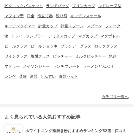
ピクニックバスケット
ランチバッグ
プリンカップ
マドレーヌ型
マフィン型
口金
泡立て器
絞り袋
キッチンスケール
キッチンタイマー
計量カップ
計量スプーン
スプーン
フォーク
箸
トレイ
タンブラー
デミタスカップ
マグカップ
マグボトル
ビールグラス
ビールジョッキ
ブランデーグラス
ロックグラス
ワイングラス
焼酎グラス
ピッチャー
ミルクピッチャー
急須
マドラー
メイソンジャー
ランチプレート
ラーメンどんぶり
レンゲ
菜箸
酒器
とんすい
食器セット
カテゴリ一覧へ
よく見られている人気おすすめ記事
ホワイトニング歯磨き粉おすすめランキング52選！口コミ