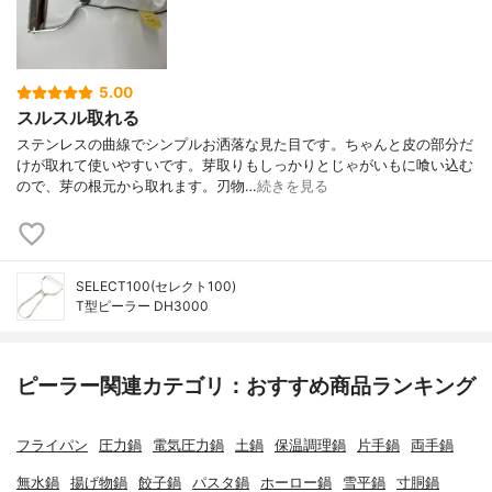
5.00
スルスル取れる
ステンレスの曲線でシンプルお洒落な見た目です。ちゃんと皮の部分だ
けが取れて使いやすいです。芽取りもしっかりとじゃがいもに喰い込む
ので、芽の根元から取れます。刃物…
続きを見る
SELECT100(セレクト100)
T型ピーラー DH3000
ピーラー関連カテゴリ：おすすめ商品ランキング
フライパン
圧力鍋
電気圧力鍋
土鍋
保温調理鍋
片手鍋
両手鍋
無水鍋
揚げ物鍋
餃子鍋
パスタ鍋
ホーロー鍋
雪平鍋
寸胴鍋