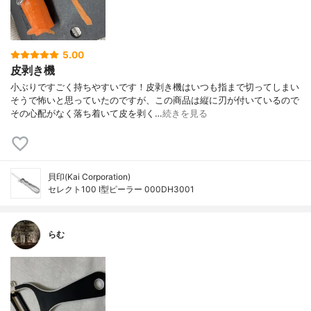
5.00
皮剥き機
小ぶりですごく持ちやすいです！皮剥き機はいつも指まで切ってしまい
そうで怖いと思っていたのですが、この商品は縦に刃が付いているので
その心配がなく落ち着いて皮を剥く…
続きを見る
貝印(Kai Corporation)
セレクト100 I型ピーラー 000DH3001
らむ