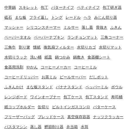
中華鍋
スキレット
包丁
バターナイフ
ペティナイフ
包丁研ぎ器
砥石
まな板
フライ返し
トング
レードル
ヘラ
みじん切り器
マッシャー
シリコンスチーマー
ミルサー
落し蓋
骨抜き
ふきん
ペーパータオル
ペーパーナプキン
ランチョンマット
三角コーナー
三角巾
割り箸
懐紙
換気扇フィルター
水切りカゴ
水切りマット
水切りラック
洗い桶
紙皿
鍋つかみ
鍋敷き
食器棚シート
食器用洗剤
やかん
コーヒーメーカー
コーヒーミル
コーヒードリッパー
お茶ミル
ビールサーバー
だしポット
ふきんかけ
まな板スタンド
バナナスタンド
ペッパーミル
ボウル
レンジボード
ワインオープナー
包丁ケース
包丁スタンド
寿司桶
紙コップホルダー
缶切り
ビルトインガスコンロ
バターケース
フリーザーバッグ
ブレッドケース
真空保存容器
ナッツクラッカー
パスタマシン
蒸し器
鰹節削り器
弁当箱
水筒