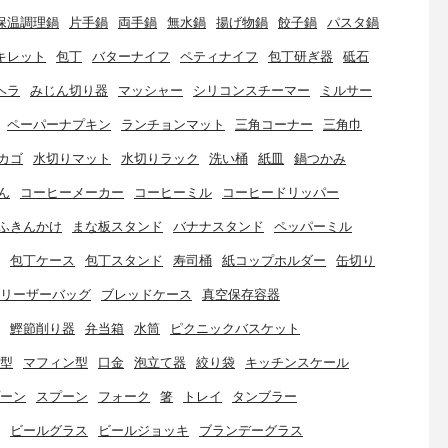
保温調理鍋
片手鍋
両手鍋
無水鍋
揚げ物鍋
餃子鍋
パスタ鍋
キレット
包丁
バターナイフ
ペティナイフ
包丁研ぎ器
砥石
ヘラ
みじん切り器
マッシャー
シリコンスチーマー
ミルサー
ペーパーナプキン
ランチョンマット
三角コーナー
三角巾
カゴ
水切りマット
水切りラック
洗い桶
紙皿
鍋つかみ
ん
コーヒーメーカー
コーヒーミル
コーヒードリッパー
ふきんかけ
まな板スタンド
バナナスタンド
ペッパーミル
包丁ケース
包丁スタンド
寿司桶
紙コップホルダー
缶切り
リーザーバッグ
ブレッドケース
真空保存容器
鰹節削り器
弁当箱
水筒
ピクニックバスケット
型
マフィン型
口金
泡立て器
絞り袋
キッチンスケール
ーン
スプーン
フォーク
箸
トレイ
タンブラー
ビールグラス
ビールジョッキ
ブランデーグラス