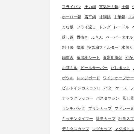
フライパン
圧力鍋
電気圧力鍋
土鍋
ホーロー鍋
雪平鍋
寸胴鍋
中華鍋
ス
まな板
フライ返し
トング
レードル
落し蓋
骨抜き
ふきん
ペーパータオル
割り箸
懐紙
換気扇フィルター
水切り
鍋敷き
食器棚シート
食器用洗剤
やか
お茶ミル
ビールサーバー
だしポット
ボウル
レンジボード
ワインオープナー
ビルトインガスコンロ
バターケース
フ
ナッツクラッカー
パスタマシン
蒸し器
ランチバッグ
プリンカップ
マドレーヌ
キッチンタイマー
計量カップ
計量スプ
デミタスカップ
マグカップ
マグボトル