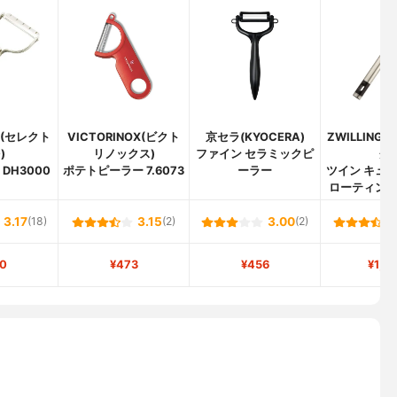
00(セレクト
VICTORINOX(ビクト
京セラ(KYOCERA)
ZWILLING
)
リノックス)
ファイン セラミックピ
グ)
DH3000
ポテトピーラー 7.6073
ーラー
ツイン キュイ
ローティン
3.17
(18)
3.15
(2)
3.00
(2)
0
¥473
¥456
¥1,3