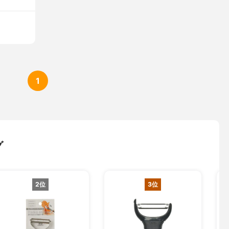
1
グ
2位
3位