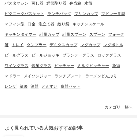
パスタマシン
蒸し器
鰹節削り器
弁当箱
水筒
ピクニックバスケット
ランチバッグ
プリンカップ
マドレーヌ型
マフィン型
口金
泡立て器
絞り袋
キッチンスケール
キッチンタイマー
計量カップ
計量スプーン
スプーン
フォーク
箸
トレイ
タンブラー
デミタスカップ
マグカップ
マグボトル
ビールグラス
ビールジョッキ
ブランデーグラス
ロックグラス
ワイングラス
焼酎グラス
ピッチャー
ミルクピッチャー
急須
マドラー
メイソンジャー
ランチプレート
ラーメンどんぶり
レンゲ
菜箸
酒器
とんすい
食器セット
カテゴリ一覧へ
よく見られている人気おすすめ記事