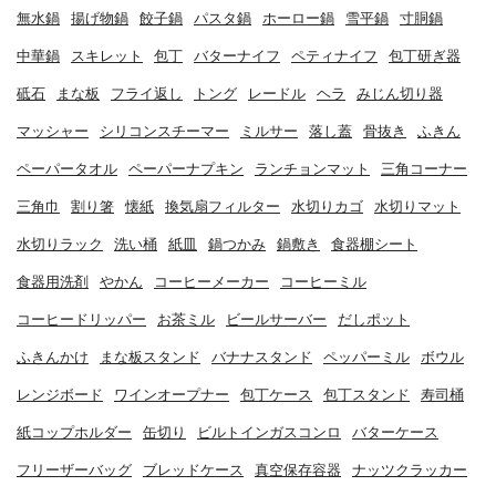
無水鍋
揚げ物鍋
餃子鍋
パスタ鍋
ホーロー鍋
雪平鍋
寸胴鍋
中華鍋
スキレット
包丁
バターナイフ
ペティナイフ
包丁研ぎ器
砥石
まな板
フライ返し
トング
レードル
ヘラ
みじん切り器
マッシャー
シリコンスチーマー
ミルサー
落し蓋
骨抜き
ふきん
ペーパータオル
ペーパーナプキン
ランチョンマット
三角コーナー
三角巾
割り箸
懐紙
換気扇フィルター
水切りカゴ
水切りマット
水切りラック
洗い桶
紙皿
鍋つかみ
鍋敷き
食器棚シート
食器用洗剤
やかん
コーヒーメーカー
コーヒーミル
コーヒードリッパー
お茶ミル
ビールサーバー
だしポット
ふきんかけ
まな板スタンド
バナナスタンド
ペッパーミル
ボウル
レンジボード
ワインオープナー
包丁ケース
包丁スタンド
寿司桶
紙コップホルダー
缶切り
ビルトインガスコンロ
バターケース
フリーザーバッグ
ブレッドケース
真空保存容器
ナッツクラッカー