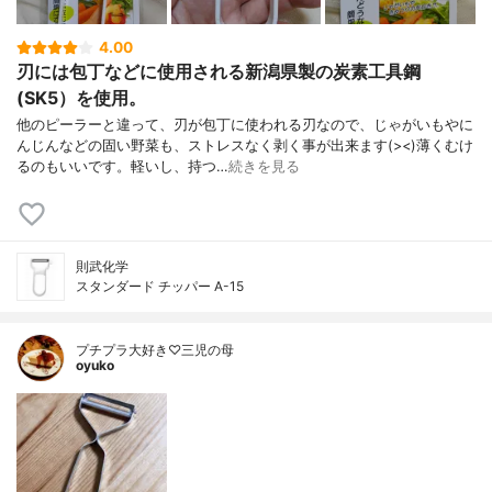
4.00
刃には包丁などに使用される新潟県製の炭素工具鋼
(SK5）を使用。
他のピーラーと違って、刃が包丁に使われる刃なので、じゃがいもやに
んじんなどの固い野菜も、ストレスなく剥く事が出来ます(><)薄くむけ
るのもいいです。軽いし、持つ…
続きを見る
則武化学
スタンダード チッパー A-15
プチプラ大好き♡三児の母
oyuko