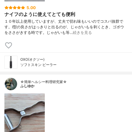
5.00
ナイフのように使えてとても便利
１０年以上使用していますが、丈夫で切れ味もいいのでコスパ抜群で
す。I型の良さがはっきりと出るのが、じゃがいもを剥くとき、ゴボウ
をささがきする時です。じゃがいも等…
続きを見る
OXO(オクソー)
ソフトスキン ピーラー
☆簡単ヘルシー料理研究家☆
ふしゆか