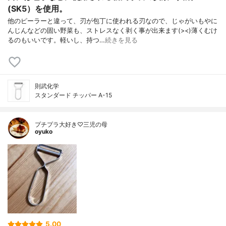
(SK5）を使用。
他のピーラーと違って、刃が包丁に使われる刃なので、じゃがいもやに
んじんなどの固い野菜も、ストレスなく剥く事が出来ます(><)薄くむけ
るのもいいです。軽いし、持つ…
続きを見る
則武化学
スタンダード チッパー A-15
プチプラ大好き♡三児の母
oyuko
5.00