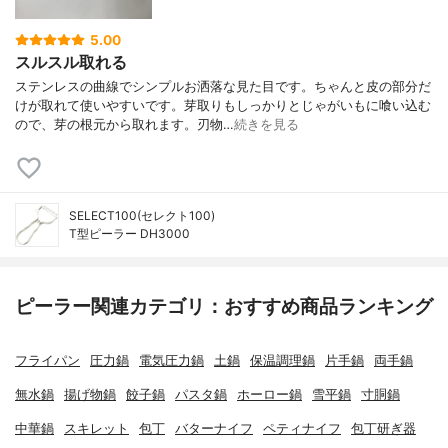
5.00
スルスル取れる
ステンレスの曲線でシンプルお洒落な見た目です。ちゃんと皮の部分だ
けが取れて使いやすいです。芽取りもしっかりとじゃがいもに喰い込む
ので、芽の根元から取れます。刃物…
続きを見る
SELECT100(セレクト100)
T型ピーラー DH3000
ピーラー関連カテゴリ：おすすめ商品ランキング
フライパン
圧力鍋
電気圧力鍋
土鍋
保温調理鍋
片手鍋
両手鍋
無水鍋
揚げ物鍋
餃子鍋
パスタ鍋
ホーロー鍋
雪平鍋
寸胴鍋
中華鍋
スキレット
包丁
バターナイフ
ペティナイフ
包丁研ぎ器