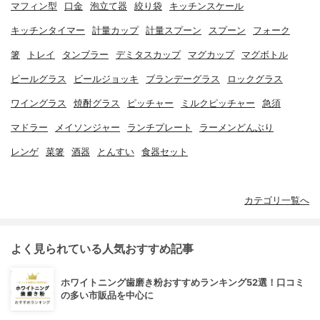
マフィン型
口金
泡立て器
絞り袋
キッチンスケール
キッチンタイマー
計量カップ
計量スプーン
スプーン
フォーク
箸
トレイ
タンブラー
デミタスカップ
マグカップ
マグボトル
ビールグラス
ビールジョッキ
ブランデーグラス
ロックグラス
ワイングラス
焼酎グラス
ピッチャー
ミルクピッチャー
急須
マドラー
メイソンジャー
ランチプレート
ラーメンどんぶり
レンゲ
菜箸
酒器
とんすい
食器セット
カテゴリ一覧へ
よく見られている人気おすすめ記事
ホワイトニング歯磨き粉おすすめランキング52選！口コミ
の多い市販品を中心に