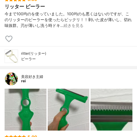
リッター ピーラー
今まで100均のを使っていました。100均のも悪くはないのですが、こ
のリッターのピーラーを使ったらビックリ！！剥いた皮が薄いし、切れ
味抜群。刃が薄いし洗う時ドキ…
続きを見る
ritter(リッター)
ピーラー
美容好き主婦
rei
5.00