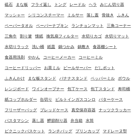
砥石
まな板
フライ返し
トング
レードル
ヘラ
みじん切り器
マッシャー
シリコンスチーマー
ミルサー
落し蓋
骨抜き
ふきん
ペーパータオル
ペーパーナプキン
ランチョンマット
三角コーナー
三角巾
割り箸
懐紙
換気扇フィルター
水切りカゴ
水切りマット
水切りラック
洗い桶
紙皿
鍋つかみ
鍋敷き
食器棚シート
食器用洗剤
やかん
コーヒーメーカー
コーヒーミル
コーヒードリッパー
お茶ミル
ビールサーバー
だしポット
ふきんかけ
まな板スタンド
バナナスタンド
ペッパーミル
ボウル
レンジボード
ワインオープナー
包丁ケース
包丁スタンド
寿司桶
紙コップホルダー
缶切り
ビルトインガスコンロ
バターケース
フリーザーバッグ
ブレッドケース
真空保存容器
ナッツクラッカー
パスタマシン
蒸し器
鰹節削り器
弁当箱
水筒
ピクニックバスケット
ランチバッグ
プリンカップ
マドレーヌ型