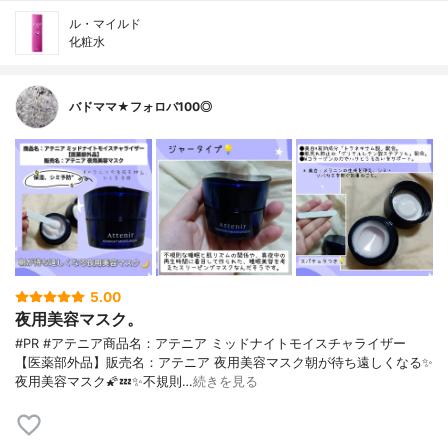
ル・マイルド
化粧水
バドママ★フォロバ100◎
5.00
夜用美容マスク。
#PR #アテニア商品名：アテニア ミッドナイトモイスチャライザー
【医薬部外品】販売名：アテニア 夜用美容マスク朝が待ち遠しくなる✨
夜用美容マスク🌠💤✨不規則…
続きを見る