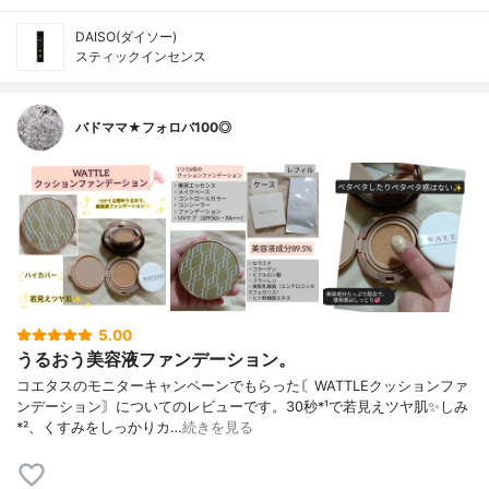
DAISO(ダイソー)
スティックインセンス
バドママ★フォロバ100◎
5.00
うるおう美容液ファンデーション。
コエタスのモニターキャンペーンでもらった〘WATTLEクッションファ
ンデーション〙についてのレビューです。30秒*¹で若見えツヤ肌✨しみ
*²、くすみをしっかりカ…
続きを見る