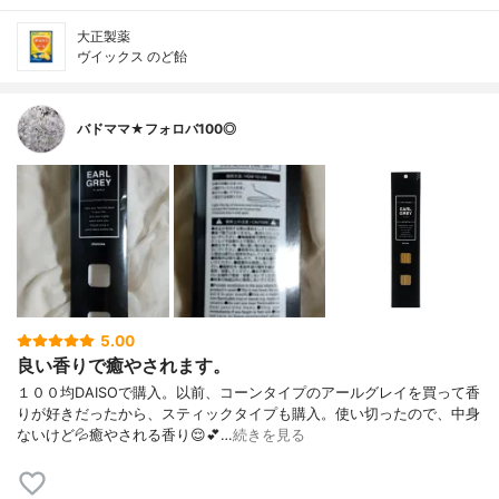
大正製薬
ヴイックス のど飴
バドママ★フォロバ100◎
5.00
良い香りで癒やされます。
１００均DAISOで購入。以前、コーンタイプのアールグレイを買って香
りが好きだったから、スティックタイプも購入。使い切ったので、中身
ないけど💦癒やされる香り😌💕…
続きを見る