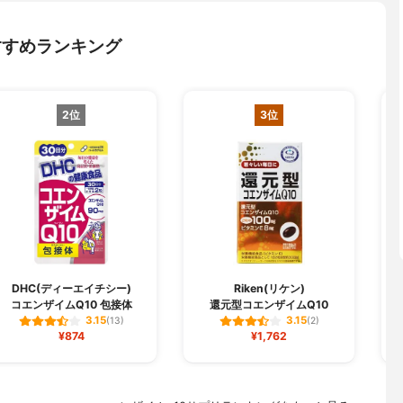
すすめランキング
2位
3位
DHC(ディーエイチシー)
Riken(リケン)
コエンザイムQ10 包接体
還元型コエンザイムQ10
3.15
3.15
(13)
(2)
¥874
¥1,762