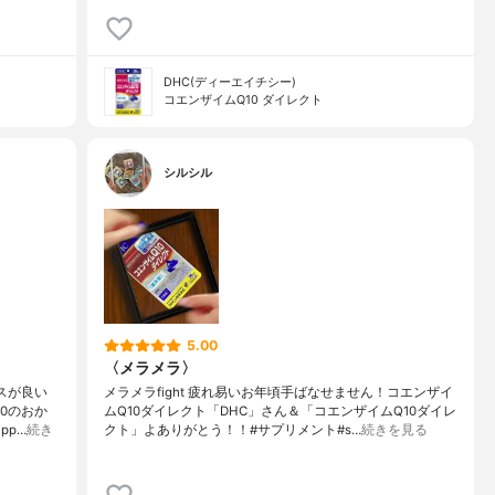
DHC(ディーエイチシー)
コエンザイムQ10 ダイレクト
シルシル
5.00
〈メラメラ〉
スが良い
メラメラfight 疲れ易いお年頃手ばなせません！コエンザイ
0のおか
ムQ10ダイレクト「DHC」さん＆「コエンザイムQ10ダイレ
pp…
続き
クト」よありがとう！！#サプリメント#s…
続きを見る