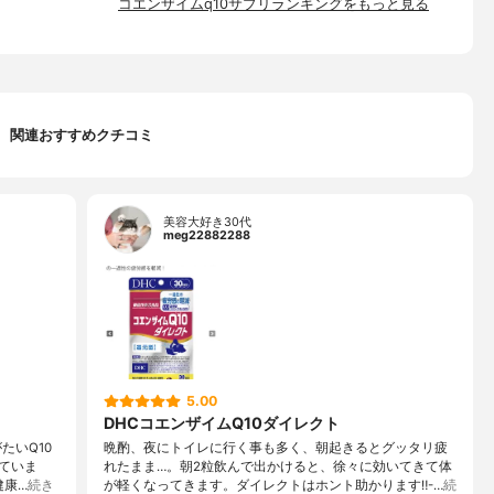
コエンザイムq10サプリランキングをもっと見る
関連おすすめクチコミ
美容大好き30代
meg22882288
5.00
DHCコエンザイムQ10ダイレクト
たいQ10
晩酌、夜にトイレに行く事も多く、朝起きるとグッタリ疲
ていま
れたまま…。朝2粒飲んで出かけると、徐々に効いてきて体
健康…
続き
が軽くなってきます。ダイレクトはホント助かります‼︎-…
続