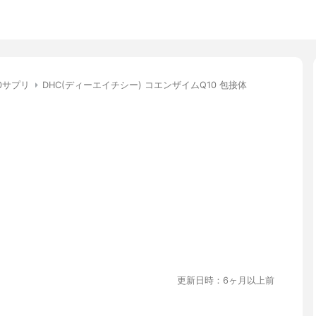
0サプリ
DHC(ディーエイチシー) コエンザイムQ10 包接体
更新日時：6ヶ月以上前