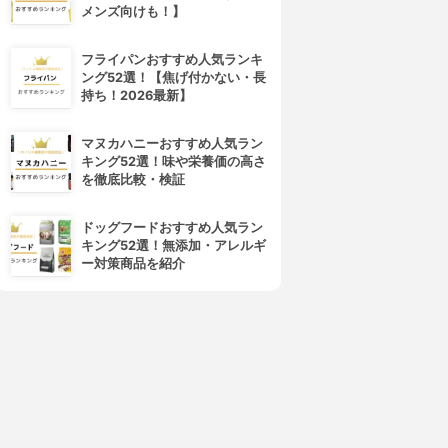
メンズ向けも！】
フライパンおすすめ人気ランキ
ング52選！【焦げ付かない・長
持ち！2026最新】
4位
5位
マヌカハニーおすすめ人気ラン
キング52選！味や栄養価の高さ
を徹底比較・検証
ドッグフードおすすめ人気ラン
キング52選！無添加・アレルギ
ー対策商品を紹介
DHC(ディーエイチシー)
ogaland(オーガランド)
コエンザイムQ10 ダイレクト
コエンザイムQ10
3.15
3.15
(19)
(2)
¥1,997
¥378