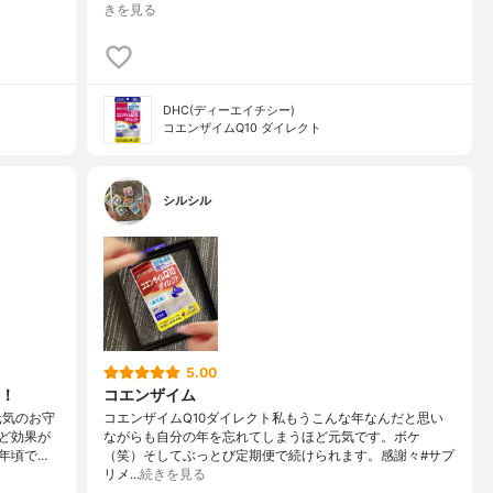
きを見る
DHC(ディーエイチシー)
コエンザイムQ10 ダイレクト
シルシル
5.00
！！
コエンザイム
元気のお守
コエンザイムQ10ダイレクト私もうこんな年なんだと思い
ど効果が
ながらも自分の年を忘れてしまうほど元気です。ボケ
年頃で…
（笑）そしてぶっとび定期便で続けられます。感謝々#サプ
リメ…
続きを見る