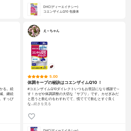
DHC(ディーエイチシー)
コエンザイムQ10 包接体
え～ちゃん
5.00
体調キープの秘訣はコエンザイムQ10 ！
かる。続
#コエンザイムQ10ダイレクトいつもお世話になり感謝で～
減、継続
す！カゼや体調調整の大切な「サプリ」です。カゼぎみだ
。すっぴ
と思うと飲むのをわすれてて、慌ててて飲むとすぐ良く
な…
続きを見る
DHC(ディーエイチシー)