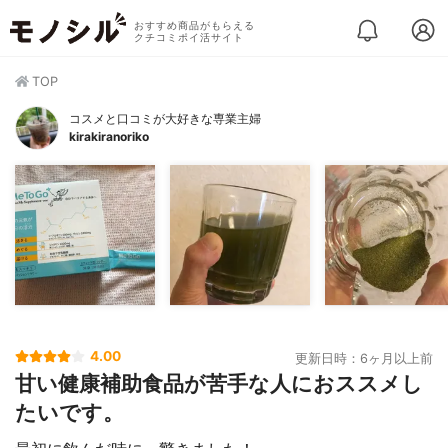
おすすめ商品がもらえる
クチコミポイ活サイト
TOP
コスメと口コミが大好きな専業主婦
kirakiranoriko
4.00
更新日時：6ヶ月以上前
甘い健康補助食品が苦手な人におススメし
たいです。