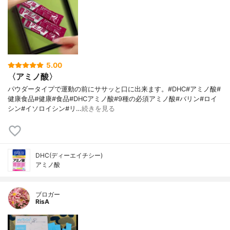
5.00
〈アミノ酸〉
パウダータイプで運動の前にササッと口に出来ます。#DHC#アミノ酸#
健康食品#健康#食品#DHCアミノ酸#9種の必須アミノ酸#バリン#ロイ
シン#イソロイシン#リ…
続きを見る
DHC(ディーエイチシー)
アミノ酸
ブロガー
RisA