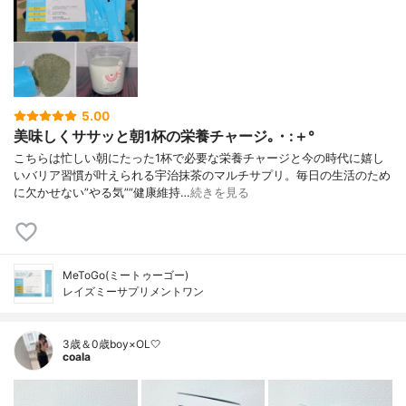
5.00
美味しくササッと朝1杯の栄養チャージ｡・:＋°
こちらは忙しい朝にたった1杯で必要な栄養チャージと今の時代に嬉し
いバリア習慣が叶えられる宇治抹茶のマルチサプリ。毎日の生活のため
に欠かせない”やる気””健康維持…
続きを見る
MeToGo(ミートゥーゴー)
レイズミーサプリメントワン
3歳＆0歳boy×OL🤍
coala