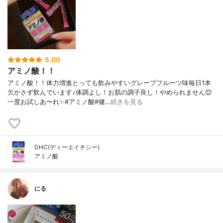
5.00
アミノ酸！！
アミノ酸！！体力増進とっても飲みやすいグレープフルーツ味毎日1本
欠かさず飲んでいます♪体調よし！お肌の調子良し！やめられません😊
一度お試しあ〜れ✨#アミノ酸#健…
続きを見る
DHC(ディーエイチシー)
アミノ酸
にる