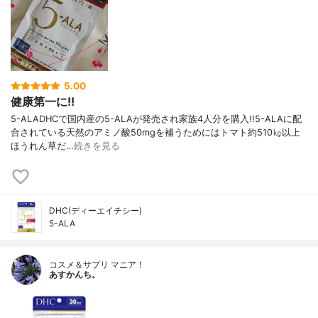
5.00
健康第一に!!
5-ALADHCで国内産の5-ALAが発売され家族4人分を購入!!5-ALAに配
合されている天然のアミノ酸50mgを補うためにはトマト約510㎏以上
ほうれん草だ…
続きを見る
DHC(ディーエイチシー)
5-ALA
コスメ＆サプリ マニア！
あすかんち。