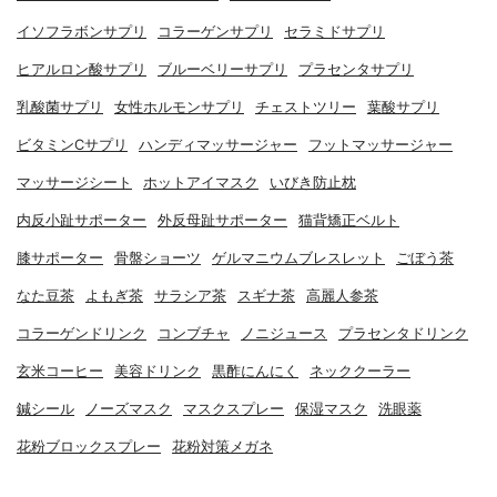
イソフラボンサプリ
コラーゲンサプリ
セラミドサプリ
ヒアルロン酸サプリ
ブルーベリーサプリ
プラセンタサプリ
乳酸菌サプリ
女性ホルモンサプリ
チェストツリー
葉酸サプリ
ビタミンCサプリ
ハンディマッサージャー
フットマッサージャー
マッサージシート
ホットアイマスク
いびき防止枕
内反小趾サポーター
外反母趾サポーター
猫背矯正ベルト
膝サポーター
骨盤ショーツ
ゲルマニウムブレスレット
ごぼう茶
なた豆茶
よもぎ茶
サラシア茶
スギナ茶
高麗人参茶
コラーゲンドリンク
コンブチャ
ノニジュース
プラセンタドリンク
玄米コーヒー
美容ドリンク
黒酢にんにく
ネッククーラー
鍼シール
ノーズマスク
マスクスプレー
保湿マスク
洗眼薬
花粉ブロックスプレー
花粉対策メガネ