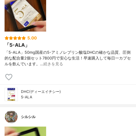
5.00
「5-ALA」
「5-ALA」50mg国産の5-アミノレブリン酸塩DHCの確かな品質、圧倒
的な配合量2個セット7800円で安心な生活！早速購入して毎日一カプセ
ルを飲んでいます。…
続きを見る
DHC(ディーエイチシー)
5-ALA
シルシル