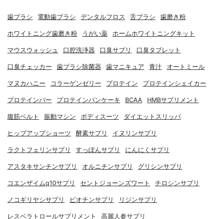
歯ブラシ
電動歯ブラシ
デンタルフロス
舌ブラシ
歯磨き粉
ホワイトニング歯磨き粉
うがい薬
ホームホワイトニングキット
マウスウォッシュ
口腔洗浄器
口臭サプリ
口臭タブレット
口臭チェッカー
歯ブラシ除菌器
歯マニキュア
青汁
オートミール
マヌカハニー
コラーゲンゼリー
プロテイン
プロテインシェイカー
プロテインバー
プロテインパンケーキ
BCAA
HMBサプリメント
腹筋ベルト
振動マシン
ボディスーツ
ダイエットスリッパ
ヒップアップショーツ
酵素サプリ
イヌリンサプリ
ラクトフェリンサプリ
すっぽんサプリ
にんにくサプリ
アスタキサンチンサプリ
オルニチンサプリ
グリシンサプリ
コエンザイムq10サプリ
セントジョーンズワート
チロシンサプリ
ノコギリヤシサプリ
ビオチンサプリ
リジンサプリ
レスベラトロールサプリメント
高麗人参サプリ