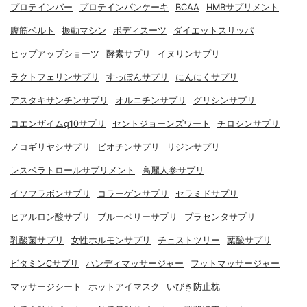
プロテインバー
プロテインパンケーキ
BCAA
HMBサプリメント
腹筋ベルト
振動マシン
ボディスーツ
ダイエットスリッパ
ヒップアップショーツ
酵素サプリ
イヌリンサプリ
ラクトフェリンサプリ
すっぽんサプリ
にんにくサプリ
アスタキサンチンサプリ
オルニチンサプリ
グリシンサプリ
コエンザイムq10サプリ
セントジョーンズワート
チロシンサプリ
ノコギリヤシサプリ
ビオチンサプリ
リジンサプリ
レスベラトロールサプリメント
高麗人参サプリ
イソフラボンサプリ
コラーゲンサプリ
セラミドサプリ
ヒアルロン酸サプリ
ブルーベリーサプリ
プラセンタサプリ
乳酸菌サプリ
女性ホルモンサプリ
チェストツリー
葉酸サプリ
ビタミンCサプリ
ハンディマッサージャー
フットマッサージャー
マッサージシート
ホットアイマスク
いびき防止枕