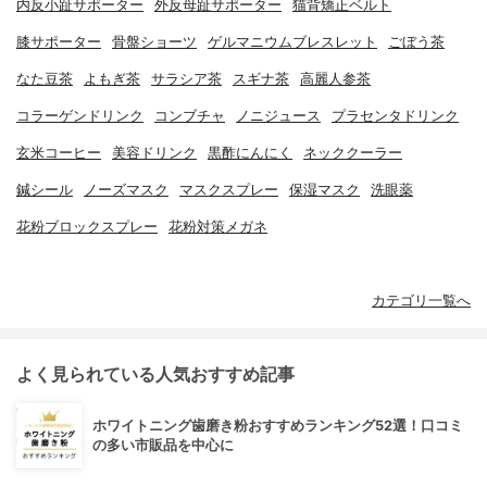
内反小趾サポーター
外反母趾サポーター
猫背矯正ベルト
膝サポーター
骨盤ショーツ
ゲルマニウムブレスレット
ごぼう茶
なた豆茶
よもぎ茶
サラシア茶
スギナ茶
高麗人参茶
コラーゲンドリンク
コンブチャ
ノニジュース
プラセンタドリンク
玄米コーヒー
美容ドリンク
黒酢にんにく
ネッククーラー
鍼シール
ノーズマスク
マスクスプレー
保湿マスク
洗眼薬
花粉ブロックスプレー
花粉対策メガネ
カテゴリ一覧へ
よく見られている人気おすすめ記事
ホワイトニング歯磨き粉おすすめランキング52選！口コミ
の多い市販品を中心に