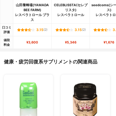
山田養蜂場(YAMADA
CELEBLISSTA(セレブ
seedcoms(
BEE FARM)
リスタ)
ス)
レスベラトロール プラ
レスベラトロール
レスベラトロ
ス
口コミ
3.15
(2)
3.15
(2)
3
評価
値段
¥3,600
¥5,346
¥1,676
料金
健康・疲労回復系サプリメントの関連商品