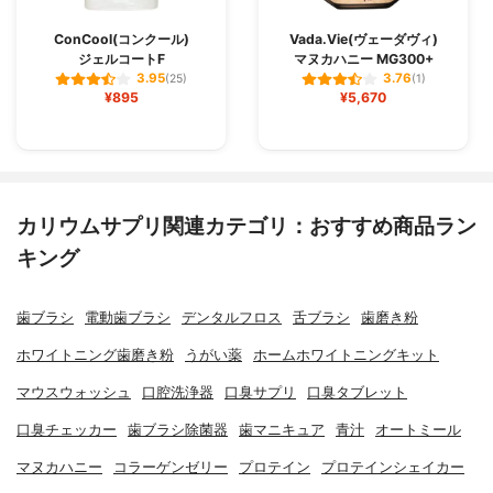
ConCool(コンクール)
Vada.Vie(ヴェーダヴィ)
ジェルコートF
マヌカハニー MG300+
3.95
3.76
(25)
(1)
¥895
¥5,670
カリウムサプリ関連カテゴリ：おすすめ商品ラン
キング
歯ブラシ
電動歯ブラシ
デンタルフロス
舌ブラシ
歯磨き粉
ホワイトニング歯磨き粉
うがい薬
ホームホワイトニングキット
マウスウォッシュ
口腔洗浄器
口臭サプリ
口臭タブレット
口臭チェッカー
歯ブラシ除菌器
歯マニキュア
青汁
オートミール
マヌカハニー
コラーゲンゼリー
プロテイン
プロテインシェイカー