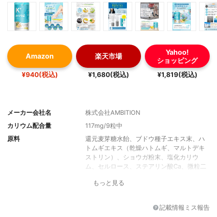
Yahoo!
Amazon
楽天市場
ショッピング
¥940(税込)
¥1,680(税込)
¥1,819(税込)
メーカー会社名
株式会社AMBITION
カリウム配合量
117mg/9粒中
原料
還元麦芽糖水飴、ブドウ種子エキス末、ハ
トムギエキス（乾燥ハトムギ、マルトデキ
ストリン）、ショウガ粉末、塩化カリウ
ム、セルロース、ステアリン酸Ca、微粒二
酸化ケイ素、VB4、VB2、VB1、クエン酸
もっと見る
形状
粒タイプ
1日あたりの摂取目安
9粒
記載情報ミス報告
内容量
270粒（1ヵ月分）