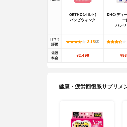
ORTHO(オルト)
DHC(ディ
バンビウィンク
ー
バレリ
口コミ
3.15
(2)
評価
値段
¥2,496
¥93
料金
健康・疲労回復系サプリメ