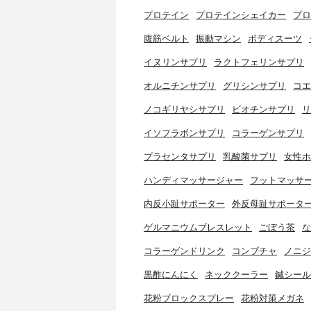
プロテイン
プロテインシェイカー
プロ
腹筋ベルト
振動マシン
ボディスーツ
イヌリンサプリ
ラクトフェリンサプリ
オルニチンサプリ
グリシンサプリ
コエ
ノコギリヤシサプリ
ビオチンサプリ
リ
イソフラボンサプリ
コラーゲンサプリ
プラセンタサプリ
乳酸菌サプリ
女性ホ
ハンディマッサージャー
フットマッサ
内反小趾サポーター
外反母趾サポータ
ゲルマニウムブレスレット
ごぼう茶
な
コラーゲンドリンク
コンブチャ
ノニジ
黒酢にんにく
ネッククーラー
鍼シール
花粉ブロックスプレー
花粉対策メガネ