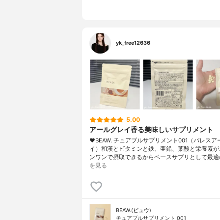
yk_free12636
5.00
アールグレイ香る美味しいサプリメント
❤︎BEAW. チュアブルサプリメント001（パレス
イ）和漢とビタミンと鉄、亜鉛、葉酸と栄養素が
ンワンで摂取できるからベースサプリとして最適
を見る
BEAW.(ビュウ)
チュアブルサプリメント 001