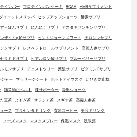
テインバー
プロテインパンケーキ
BCAA
HMBサプリメント
ダイエットスリッパ
ヒップアップショーツ
酵素サプリ
すっぽんサプリ
にんにくサプリ
アスタキサンチンサプリ
ンザイムq10サプリ
セントジョーンズワート
チロシンサプリ
ジンサプリ
レスベラトロールサプリメント
高麗人参サプリ
セラミドサプリ
ヒアルロン酸サプリ
ブルーベリーサプリ
ルモンサプリ
チェストツリー
葉酸サプリ
ビタミンCサプリ
ージャー
マッサージシート
ホットアイマスク
いびき防止枕
ー
猫背矯正ベルト
膝サポーター
骨盤ショーツ
た豆茶
よもぎ茶
サラシア茶
スギナ茶
高麗人参茶
ュース
プラセンタドリンク
玄米コーヒー
美容ドリンク
ノーズマスク
マスクスプレー
保湿マスク
洗眼薬