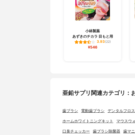
小林製薬
あずきのチカラ 目もと用
3.93
(22)
¥546
亜鉛サプリ関連カテゴリ：
歯ブラシ
電動歯ブラシ
デンタルフロス
ホームホワイトニングキット
マウスウ
口臭チェッカー
歯ブラシ除菌器
歯マニ