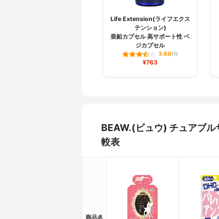
Life Extension(ライフエクス
テンション)
亜鉛カプセル 高サポート性 ベ
ジカプセル
3.68
(1)
¥763
BEAW.(ビュウ) チュア
較表
商品名