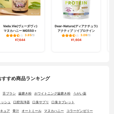
Vada.Vie(ヴェーダヴィ)
Dear-Natura(ディアナチュラ)
マヌカハニー MG550＋
アクティブ ソイプロテイン
ア
3.85
3.09
(1)
(1)
¥7,644
¥1,604
おすすめ商品ランキング
舌ブラシ
歯磨き粉
ホワイトニング歯磨き粉
うがい薬
ォッシュ
口腔洗浄器
口臭サプリ
口臭タブレット
キュア
青汁
オートミール
マヌカハニー
コラーゲンゼリー