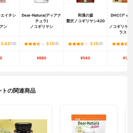
ーエイチシ
Dear-Natura(ディアナ
和漢の森
DHC(ディ
)
チュラ)
贅沢ノコギリヤシ420
ー)
アン
ノコギリヤシ
ノコギリヤシE
ラス 32
3.63
(13)
3.15
(2)
3.15
(2)
0
¥880
¥540
¥1,8
ントの関連商品