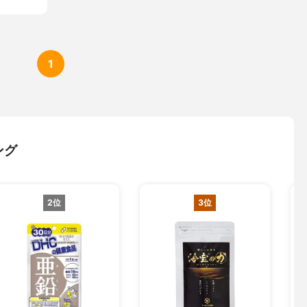
1
ング
2位
3位