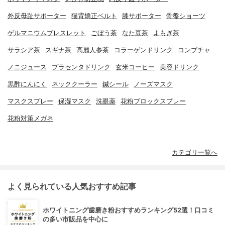
外反母趾サポーター
猫背矯正ベルト
膝サポーター
骨盤ショーツ
ゲルマニウムブレスレット
ごぼう茶
なた豆茶
よもぎ茶
サラシア茶
スギナ茶
高麗人参茶
コラーゲンドリンク
コンブチャ
ノニジュース
プラセンタドリンク
玄米コーヒー
美容ドリンク
黒酢にんにく
ネッククーラー
鍼シール
ノーズマスク
マスクスプレー
保湿マスク
洗眼薬
花粉ブロックスプレー
花粉対策メガネ
カテゴリ一覧へ
よく見られている人気おすすめ記事
ホワイトニング歯磨き粉おすすめランキング52選！口コミ
の多い市販品を中心に