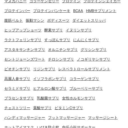
マヌカハニー
コラーゲンゼリー
プロテイン
プロテインシェイカー
プロテインバー
プロテインパンケーキ
BCAA
HMBサプリメント
腹筋ベルト
振動マシン
ボディスーツ
ダイエットスリッパ
ヒップアップショーツ
酵素サプリ
イヌリンサプリ
ラクトフェリンサプリ
すっぽんサプリ
にんにくサプリ
アスタキサンチンサプリ
オルニチンサプリ
グリシンサプリ
セントジョーンズワート
チロシンサプリ
ノコギリヤシサプリ
ビオチンサプリ
リジンサプリ
レスベラトロールサプリメント
高麗人参サプリ
イソフラボンサプリ
コラーゲンサプリ
セラミドサプリ
ヒアルロン酸サプリ
ブルーベリーサプリ
プラセンタサプリ
乳酸菌サプリ
女性ホルモンサプリ
チェストツリー
葉酸サプリ
ビタミンCサプリ
ハンディマッサージャー
フットマッサージャー
マッサージシート
ホットアイマスク
いびき防止枕
内反小趾サポーター