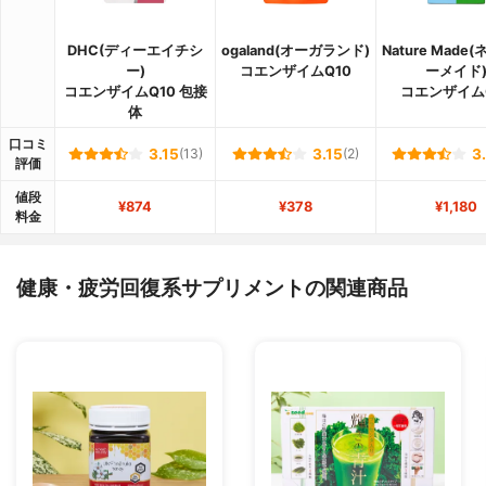
DHC(ディーエイチシ
ogaland(オーガランド)
Nature Made
ー)
コエンザイムQ10
ーメイド
コエンザイムQ10 包接
コエンザイム
体
口コミ
3.15
(13)
3.15
(2)
3
評価
値段
¥874
¥378
¥1,180
料金
健康・疲労回復系サプリメントの関連商品