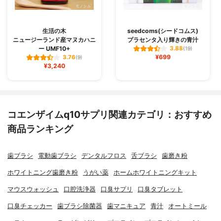
生活の木
seedcoms(シードコムス)
ニュージーランド産マヌカハニ
プラセンタ入り輝きの青汁
ー UMF10+
3.88
(19)
¥699
3.76
(9)
¥3,240
コエンザイムq10サプリ関連カテゴリ：おすすめ
商品ランキング
歯ブラシ
電動歯ブラシ
デンタルフロス
舌ブラシ
歯磨き粉
ホワイトニング歯磨き粉
うがい薬
ホームホワイトニングキット
マウスウォッシュ
口腔洗浄器
口臭サプリ
口臭タブレット
口臭チェッカー
歯ブラシ除菌器
歯マニキュア
青汁
オートミール