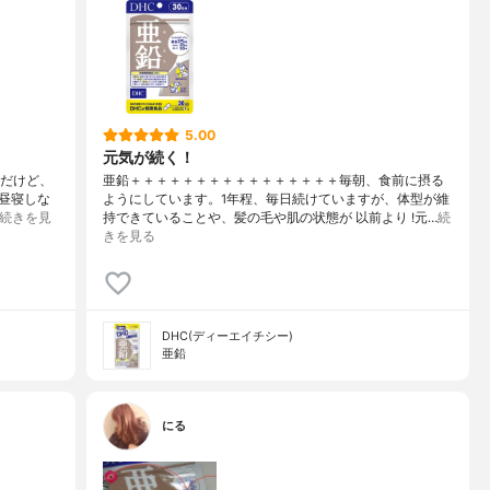
5.00
元気が続く！
いだけど、
亜鉛＋＋＋＋＋＋＋＋＋＋＋＋＋＋＋＋毎朝、食前に摂る
昼寝しな
ようにしています。1年程、毎日続けていますが、体型が維
続きを見
持できていることや、髪の毛や肌の状態が 以前より !元…
続
きを見る
DHC(ディーエイチシー)
亜鉛
にる