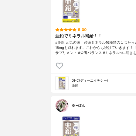
5.00
亜鉛でミネラル補給！！
#亜鉛 元気の源！必須ミネラル16種類の１つたっ
15mgも取れます。これからも続けていきます！！#
サプリメント #栄養バランス #ミネラルht…
続き
DHC(ディーエイチシー)
亜鉛
ゆ～ぽん