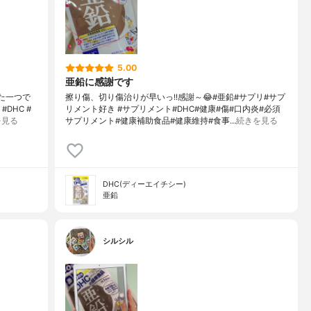
5.00
亜鉛に感謝です
た一つで
擦り傷、切り傷治りが早いっ!!感謝～😂#亜鉛#サプリ#サプ
DHC #
リメント好き #サプリメント#DHC#健康#傷#口内炎#必須
を見る
サプリメント#健康補助食品#健康維持#食事…
続きを見る
DHC(ディーエイチシー)
亜鉛
シルシル