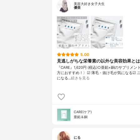
美容大好き女子大生
優亜
5.00
見逃しがちな栄養素の以外な美容効果とは
『CARE』1,620円 (税込)○亜鉛×銅のサプリメ
方におすすめ！〉︎︎︎︎︎︎☑︎ 薄毛・抜け毛が気になる︎︎︎︎︎︎☑
になる︎︎…
続きを見る
CARE(ケア)
亜鉛＆銅
にる