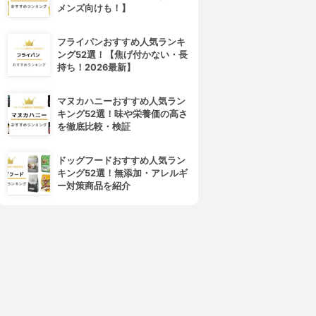
メンズ向けも！】
フライパンおすすめ人気ランキ
ング52選！【焦げ付かない・長
持ち！2026最新】
マヌカハニーおすすめ人気ラン
キング52選！味や栄養価の高さ
seedcoms(シードコムス)
SCALP D(スカルプD)
を徹底比較・検証
亜鉛
サプリメント 亜鉛EX
3.15
3.15
ドッグフードおすすめ人気ラン
¥398
¥1,200
キング52選！無添加・アレルギ
ー対策商品を紹介