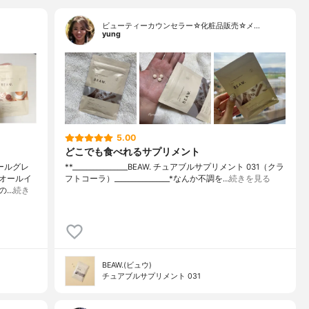
ビューティーカウンセラー☆化粧品販売☆メ…
yung
5.00
どこでも食べれるサプリメント
アールグレ
**⁡________________⁡BEAW. ⁡チュアブルサプリメント 031（クラ
オールイ
フトコーラ）⁡________________⁡⁡⁡⁡⁡*なんか不調を…
続きを見る
の…
続き
BEAW.(ビュウ)
チュアブルサプリメント 031