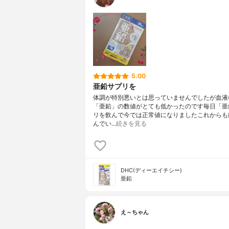
5.00
亜鉛サプリを
体調が特別悪いとは思っていませんでしたが血液
「亜鉛」の数値がとても低かったのです毎日「亜
リを飲んで今では正常値になりましたこれからも
んでい…
続きを見る
DHC(ディーエイチシー)
亜鉛
え～ちゃん