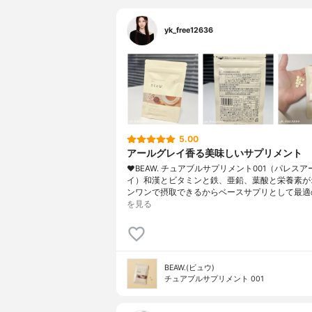
yk_free12636
5.00
アールグレイ香る美味しいサプリメント
❤︎BEAW. チュアブルサプリメント001（パレス
イ）和漢とビタミンと鉄、亜鉛、葉酸と栄養素が
ンワンで摂取できるからベースサプリとして最適
を見る
BEAW.(ビュウ)
チュアブルサプリメント 001