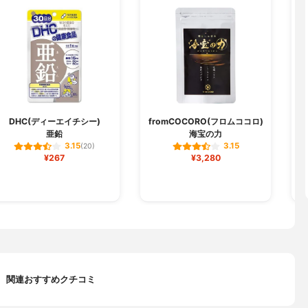
DHC(ディーエイチシー)
fromCOCORO(フロムココロ)
亜鉛
海宝の力
3.15
3.15
(20)
¥267
¥3,280
関連おすすめクチコミ