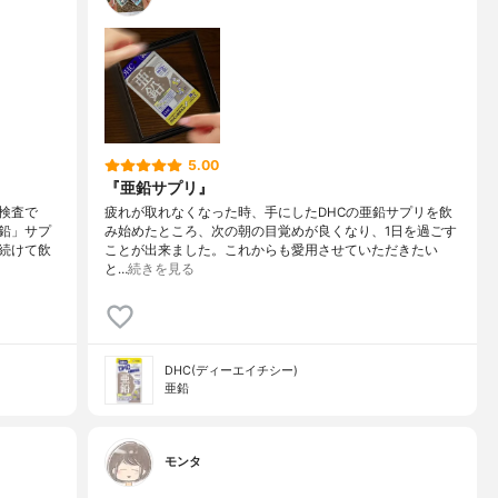
5.00
『亜鉛サプリ』
検査で
疲れが取れなくなった時、手にしたDHCの亜鉛サプリを飲
鉛」サプ
み始めたところ、次の朝の目覚めが良くなり、1日を過ごす
続けて飲
ことが出来ました。これからも愛用させていただきたい
と…
続きを見る
DHC(ディーエイチシー)
亜鉛
モンタ