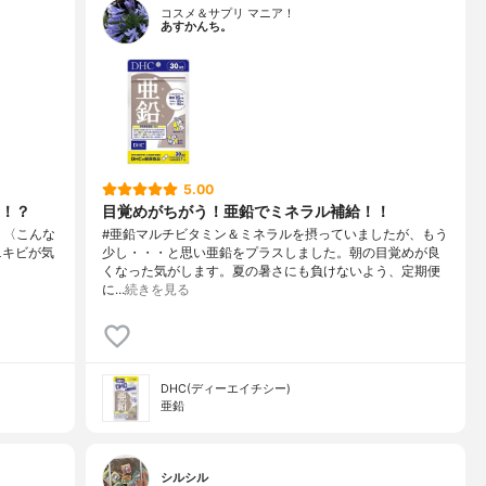
コスメ＆サプリ マニア！
あすかんち。
5.00
！？
目覚めがちがう！亜鉛でミネラル補給！！
ント〈こんな
#亜鉛マルチビタミン＆ミネラルを摂っていましたが、もう
︎ ニキビが気
少し・・・と思い亜鉛をプラスしました。朝の目覚めが良
くなった気がします。夏の暑さにも負けないよう、定期便
に…
続きを見る
DHC(ディーエイチシー)
亜鉛
シルシル