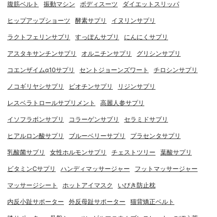
腹筋ベルト
振動マシン
ボディスーツ
ダイエットスリッパ
ヒップアップショーツ
酵素サプリ
イヌリンサプリ
ラクトフェリンサプリ
すっぽんサプリ
にんにくサプリ
アスタキサンチンサプリ
オルニチンサプリ
グリシンサプリ
コエンザイムq10サプリ
セントジョーンズワート
チロシンサプリ
ノコギリヤシサプリ
ビオチンサプリ
リジンサプリ
レスベラトロールサプリメント
高麗人参サプリ
イソフラボンサプリ
コラーゲンサプリ
セラミドサプリ
ヒアルロン酸サプリ
ブルーベリーサプリ
プラセンタサプリ
乳酸菌サプリ
女性ホルモンサプリ
チェストツリー
葉酸サプリ
ビタミンCサプリ
ハンディマッサージャー
フットマッサージャー
マッサージシート
ホットアイマスク
いびき防止枕
内反小趾サポーター
外反母趾サポーター
猫背矯正ベルト