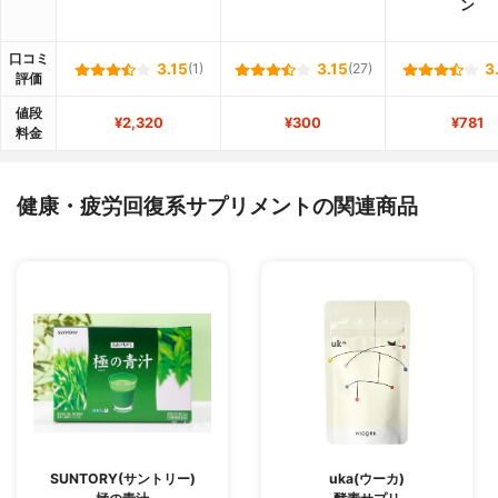
ン
口コミ
3.15
(1)
3.15
(27)
3
評価
値段
¥2,320
¥300
¥781
料金
健康・疲労回復系サプリメントの関連商品
SUNTORY(サントリー)
uka(ウーカ)