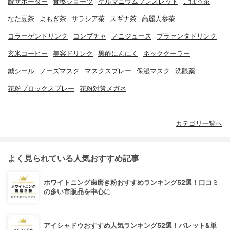
膝サポーター
骨盤ショーツ
ゲルマニウムブレスレット
ごぼう茶
なた豆茶
よもぎ茶
サラシア茶
スギナ茶
高麗人参茶
コラーゲンドリンク
コンブチャ
ノニジュース
プラセンタドリンク
玄米コーヒー
美容ドリンク
黒酢にんにく
ネッククーラー
鍼シール
ノーズマスク
マスクスプレー
保湿マスク
洗眼薬
花粉ブロックスプレー
花粉対策メガネ
カテゴリ一覧へ
よく見られている人気おすすめ記事
ホワイトニング歯磨き粉おすすめランキング52選！口コミ
の多い市販品を中心に
アイシャドウおすすめ人気ランキング52選！パレット&単