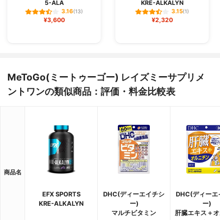
5-ALA
KRE-ALKALYN
3.16
3.15
(13)
(1)
¥3,600
¥2,320
MeToGo(ミートゥーゴー) レイズミーサプリメ
ントワンの類似商品：評価・料金比較表
商品名
EFX SPORTS
DHC(ディーエイチシ
DHC(ディー
KRE-ALKALYN
ー)
ー)
マルチビタミン
肝臓エキス＋オ