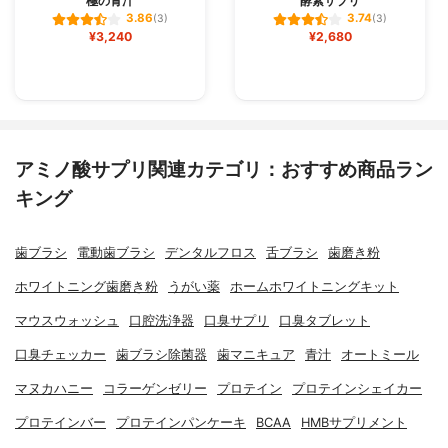
極の青汁
酵素サプリ
3.86
3.74
(3)
(3)
¥3,240
¥2,680
アミノ酸サプリ関連カテゴリ：おすすめ商品ラン
キング
歯ブラシ
電動歯ブラシ
デンタルフロス
舌ブラシ
歯磨き粉
ホワイトニング歯磨き粉
うがい薬
ホームホワイトニングキット
マウスウォッシュ
口腔洗浄器
口臭サプリ
口臭タブレット
口臭チェッカー
歯ブラシ除菌器
歯マニキュア
青汁
オートミール
マヌカハニー
コラーゲンゼリー
プロテイン
プロテインシェイカー
プロテインバー
プロテインパンケーキ
BCAA
HMBサプリメント