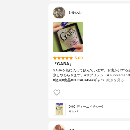
シルシル
5.00
『GABA』
GABAを気に入って飲んでいます。お出かけする
少しやわらぎます。#サプリメント# supplemen
#健康#食品#DHC#GABA#ギャバ…
続きを見る
DHC(ディーエイチシー)
ギャバ