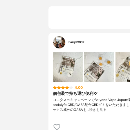
FairyROCK
4.00
個包装で持ち運び便利♡
コエタスのキャンペーンでBe yond Vape Japan
andalyfe CBD/GABA配合CBDグミをいただきま
ックス成分のGABAを…
続きを見る