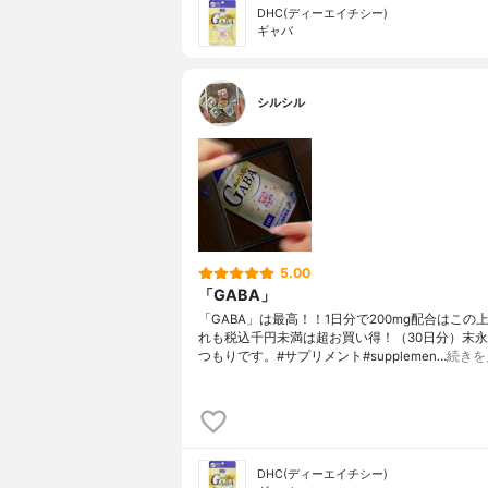
DHC(ディーエイチシー)
ギャバ
シルシル
5.00
「GABA」
「GABA」は最高！！1日分で200mg配合はこの
れも税込千円未満は超お買い得！（30日分）末
つもりです。#サプリメント#supplemen…
続きを
DHC(ディーエイチシー)