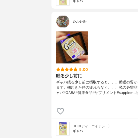
ギャバ
シルシル
5.00
眠る少し前に
ギャバ眠る少し前に摂取すると、、、睡眠の質が
ます。朝起きた時の疲れもなく、、、私の必需品
ャバ#GABA#健康食品#サプリメント#supplem…
DHC(ディーエイチシー)
ギャバ