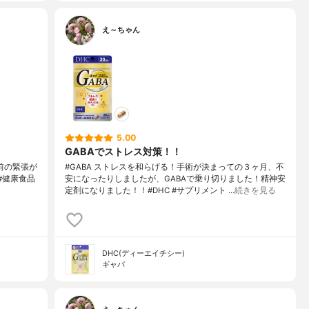
え～ちゃん
5.00
GABAでストレス対策！！
前の緊張が
#GABA ストレスを和らげる！手術が決まっての３ヶ月、不
t#健康食品
安になったりしましたが、GABAで乗り切りました！精神安
定剤になりました！！#DHC #サプリメント …
続きを見る
DHC(ディーエイチシー)
ギャバ