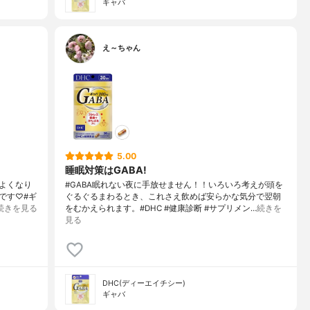
ギャバ
え～ちゃん
5.00
睡眠対策はGABA!
よくなり
#GABA眠れない夜に手放せません！！いろいろ考えが頭を
です♡#ギ
ぐるぐるまわるとき、これさえ飲めば安らかな気分で翌朝
続きを見る
をむかえられます。#DHC #健康診断 #サプリメン…
続きを
見る
DHC(ディーエイチシー)
ギャバ