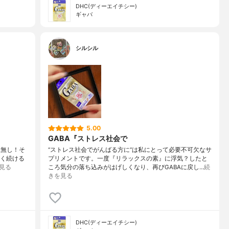
DHC(ディーエイチシー)
ギャバ
シルシル
5.00
GABA『ストレス社会で
上無し！そ
“ストレス社会でがんばる方に”は私にとって必要不可欠なサ
永く続ける
プリメントです。一度『リラックスの素』に浮気？したと
見る
ころ気分の落ち込みがはげしくなり、再びGABAに戻し…
続
きを見る
DHC(ディーエイチシー)