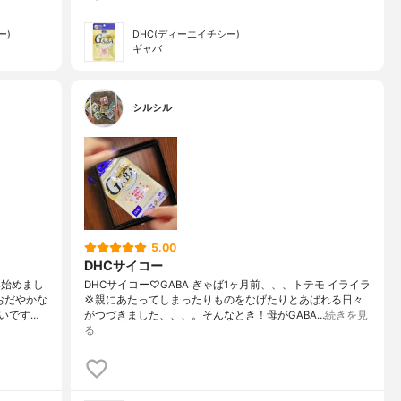
ー)
DHC(ディーエイチシー)
ギャバ
シルシル
5.00
DHCサイコー
み始めまし
DHCサイコー♡GABA ぎゃば1ヶ月前、、、トテモ イライラ
おだやかな
💢親にあたってしまったりものをなげたりとあばれる日々
いです…
がつづきました、、、。そんなとき！母がGABA…
続きを見
る