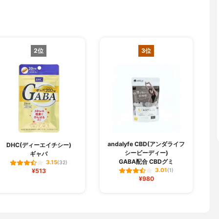
2位
3位
andalyfe CBD(アンダライフ
DHC(ディーエイチシー)
シービーディー)
ギャバ
GABA配合 CBDグミ
3.15
(32)
3.01
¥513
(1)
¥980