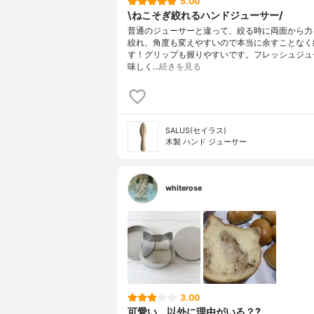
5.00
\ねこそぎ絞れるハンドジューサー/
普通のジューサーと違って、絞る時に両面から力
絞れ、角度も変えやすいので本当に余すことなく
す！グリップも握りやすいです。フレッシュジュ
味しく…
続きを見る
SALUS(セイラス)
木製 ハンド ジューサー
whiterose
3.00
可愛い、以外に理由がいる？?