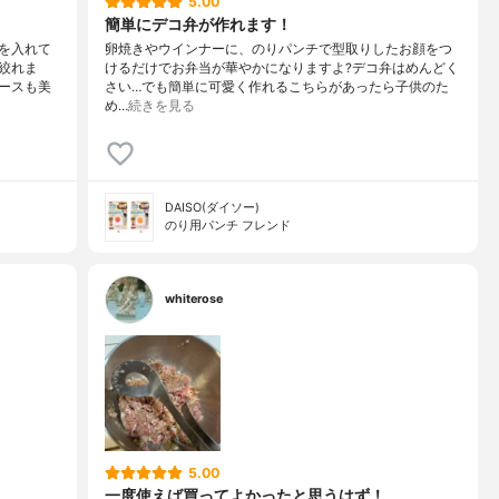
5.00
簡単にデコ弁が作れます！
を入れて
卵焼きやウインナーに、のりパンチで型取りしたお顔をつ
絞れま
けるだけでお弁当が華やかになりますよ?デコ弁はめんどく
ースも美
さい…でも簡単に可愛く作れるこちらがあったら子供のた
め…
続きを見る
DAISO(ダイソー)
のり用パンチ フレンド
whiterose
5.00
一度使えば買ってよかったと思うはず！