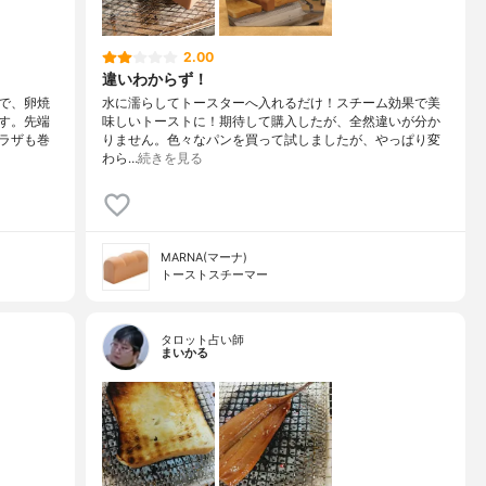
2.00
違いわからず！
で、卵焼
水に濡らしてトースターへ入れるだけ！スチーム効果で美
す。先端
味しいトーストに！期待して購入したが、全然違いが分か
ラザも巻
りません。色々なパンを買って試しましたが、やっぱり変
わら…
続きを見る
MARNA(マーナ)
トーストスチーマー
タロット占い師
まいかる