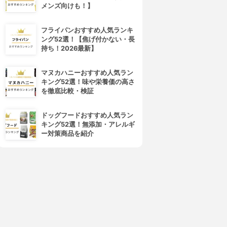
メンズ向けも！】
フライパンおすすめ人気ランキ
貝印(KAI)
Coleman(コールマン)
ング52選！【焦げ付かない・長
食パン型
クッキングツール 3Pcs
持ち！2026最新】
3.66
3.63
(1)
(1)
¥1,671
¥999
マヌカハニーおすすめ人気ラン
キング52選！味や栄養価の高さ
を徹底比較・検証
ドッグフードおすすめ人気ラン
キング52選！無添加・アレルギ
ー対策商品を紹介