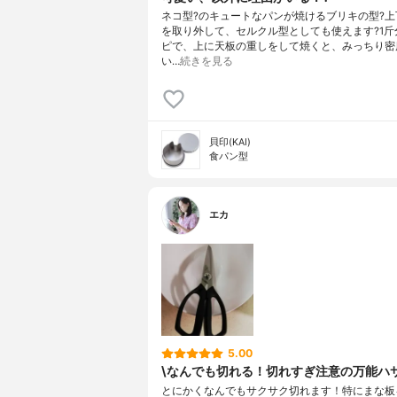
ネコ型?のキュートなパンが焼けるブリキの型?上
を取り外して、セルクル型としても使えます?1斤
ピで、上に天板の重しをして焼くと、みっちり密
い…
続きを見る
貝印(KAI)
食パン型
エカ
5.00
\なんでも切れる！切れすぎ注意の万能ハサ
とにかくなんでもサクサク切れます！特にまな板