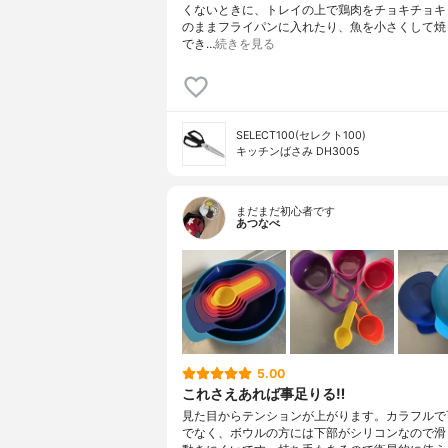
くないときに、トレイの上で鶏肉をチョキチョキ
のままフライパンに入れたり、魚を小さくして焼
でき…
続きを見る
SELECT100(セレクト100)
キッチンばさみ DH3005
まだまだ初心者です
あつなべ
5.00
これさえあれば事足りる‼︎
見た目からテンションが上がります。カラフルで
でなく、ボウルの方には下部がシリコンなので滑