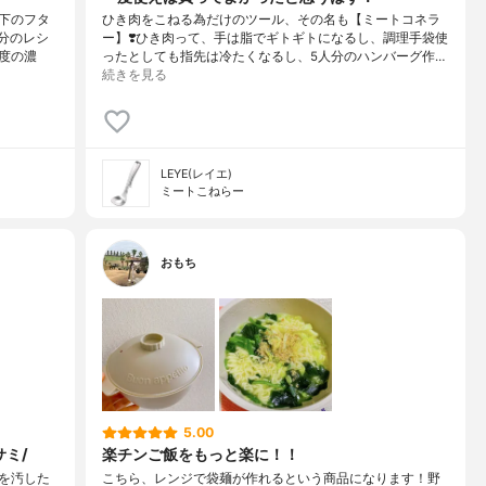
下のフタ
ひき肉をこねる為だけのツール、その名も【ミートコネラ
分のレシ
ー】❣️ひき肉って、手は脂でギトギトになるし、調理手袋使
度の濃
ったとしても指先は冷たくなるし、5人分のハンバーグ作…
続きを見る
LEYE(レイエ)
ミートこねらー
おもち
5.00
ミ/
楽チンご飯をもっと楽に！！
を汚した
こちら、レンジで袋麺が作れるという商品になります！野