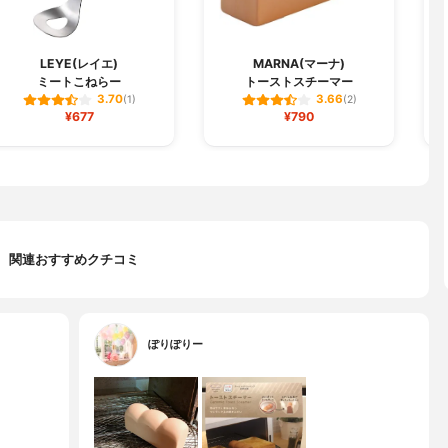
LEYE(レイエ)
MARNA(マーナ)
ミートこねらー
トーストスチーマー
3.70
3.66
(1)
(2)
¥677
¥790
関連おすすめクチコミ
ぽりぽりー