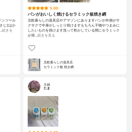
5.00
パンがおいしく焼けるセラミック板焼き網
ッチンツール
北欧暮らしの道具店やアマゾンにありますパンが外側がサ
さじ2はか
クサクで中身がしっとり焼けますもちろん干物やつまみに
…
続きを
したいものを焼けます洗って乾かしている間にセラミック
が溶…
続きを見る
北欧暮らしの道具店
セラミック板 焼き網
主婦
たま