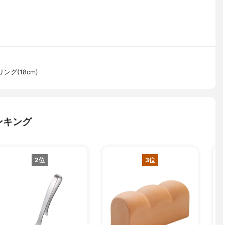
グ(18cm)
ンキング
2位
3位