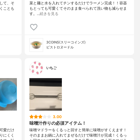
して、そ
菜と麺と水を入れてチンするだけでラーメン完成！！容器
くことも
もとっても可愛くてそのまま食べられて洗い物も減らせま
す。…
続きを見る
3COINS(スリーコインズ)
ビストロヌードル
いちご
3.00
味噌汁作りの必須アイテム！
可愛だけ
味噌マドラーをくるっと回すと簡単に味噌がすくえます！
りにくく
そのままお鍋に入れてまぜるだけで味噌汁が完成！くるっ